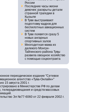
России
Последние часы жизни
девочек: раскрыты детали
странной трагедии в
Кызыле
В Туве выстраивают
подготовку кадров для
беспилотных авиационных
систем
В Туве появятся сразу 5
новых ангарных
спортивных залов
Многодетная мама из
далекого Монгун-
Тайгинского района Тувы
развила овощное хозяйство
с помощью соцконтракта
ронное периодическое издание "Сетевое
мационное агентство «Тува-Онлайн»"
но 15 августа 2001 г.
истрировано в Министерстве РФ по делам
и, телерадиовещания и средств массовых
никаций.
ельство Эл №77-6060 от 22 февраля 2002 г.