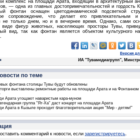
й комплекс на площади Арата, входящий в архитектурный а
ов, — одна из главных достопримечательностей и гордость 
ный фонтан оснащен цветодинамической подсветкой стр
ное сопровождение, что делает его привлекательным и
 не только днем, но и в вечернее время. Однако, сами ос
 виде фигур животных, населяющих просторы Тувы, приве
ный вид, так как фонтан является объектом культурного н
.
Версия дл
ИА "Тувамедиагрупп", Минстр
овости по теме
вых фонтана столицы Тувы будут обновлены
 торги выставлены ремонтные работы на площади Арата и на Фонтанном
е
ди Арата угощают наваристым кара-муном
егендарная группа "Ят-Ха" даст концерт на площади Арата
и Арата в Кызыле проходит благотворительная акция "Мир - детям!"
ация
оставить комментарий к новости, если
зарегистрируетесь
.