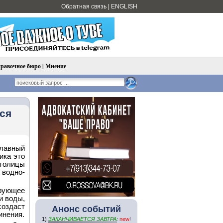
Обратная связь
|
ENGLISH
равочное бюро
|
Мнение
ся
лавный
ика это
столицы
водно-
рующее
и воды,
оздаст
Анонс событий
инения.
1)
ЗАКАНЧИВАЕТСЯ ЗАВТРА
:
new!