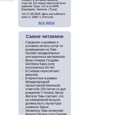
хоомея, в котором приняли
участие 110 представителей всех
районов Тувы, гости из МНР,
Башкирии, Хакасии.
(Тува)
10)
27.08.2026:
День российского
кино (с 1980 г.)
(Россия)
все даты
Самое читаемое
Сведения о размере и
условиях оплаты услуг по
размещению на Тува-
Онлайн предвыборных
агитационных материалов
Вице-спикеру Госдумы
Шолбану Кара-оолу
исполнилось 60 лет
В Сибири пересчитают
манулов
В Аргентине в рамках
Международной
скульптурной биеннале
отметили 150-летие со дня
рождения Степана Эрьзи
Жители Тувы считают, что
на набережной Кызыла
должна быть скульптура
снежного барса
Уроженец Тувы космонавт
Кирилл Песков стал Героем