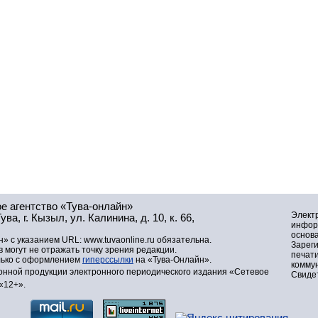
е агентство «Тува-онлайн»
Элект
а, г. Кызыл, ул. Калинина, д. 10, к. 66,
инфор
основа
» с указанием URL: www.tuvaonline.ru обязательна.
Зарег
могут не отражать точку зрения редакции.
печат
лько с оформлением
гиперссылки
на «Тува-Онлайн».
комму
нной продукции электронного периодического издания «Сетевое
Свидет
«12+».