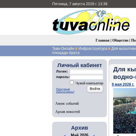
Пятница, 7 августа 2026 г. 13:38
Главная
|
Общество
|
По
Тува-Онлайн
Инфраструктура
Для кызылчан 
площади Арата
Личный кабинет
Для кы
Логин:
водно-
пароль:
Чужой компьютер
9 мая 2026 г.
Регистрация
Забыли пароль?
Анонс событий
Архив новостей
Архив
Май 2026
«
»