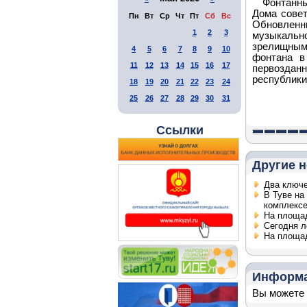
Фонтанны
Дома совет
Пн
Вт
Ср
Чт
Пт
Сб
Вс
Обновлен
1
2
3
музыкаль
зрелищным
4
5
6
7
8
9
10
фонтана в
11
12
13
14
15
16
17
первоздан
республики
18
19
20
21
22
23
24
25
26
27
28
29
30
31
Ссылки
Другие н
Два ключе
В Туве на
комплекс
На площа
Сегодня л
На площад
Информ
Вы можете 