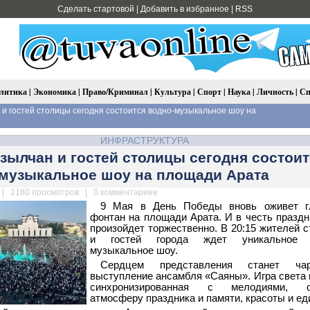
Сделать стартовой
|
Добавить в избранное
|
RSS
литика
|
Экономика
|
Право/Криминал
|
Культура
|
Спорт
|
Наука
|
Личность
|
Сп
и гостей столицы сегодня состоится водно-музыкальное шоу на
ИНФРАСТРУКТУРА
зылчан и гостей столицы сегодня состоит
музыкальное шоу на площади Арата
| 2180 просмотров | 0 комментариев
9 Мая в День Победы вновь оживет г
фонтан на площади Арата. И в честь праздн
произойдет торжественно. В 20:15 жителей 
и гостей города ждет уникальное 
музыкальное шоу.
Сердцем представления станет ча
выступление ансамбля «Саяны». Игра света 
синхронизированная с мелодиями, с
атмосферу праздника и памяти, красоты и ед