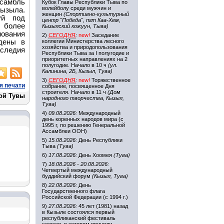
нсамбль
Кубок Главы Республики Тыва по
волейболу среди мужчин и
Кызыла.
женщин
(Спортивно-культурный
уй под
центр "Победа", пгт Каа-Хем,
 более
Кызылский кожуун, Тыва)
нования
2)
СЕГОДНЯ
:
new!
Заседание
дены в
коллегии Министерства лесного
хозяйства и природопользования
аследия
Республики Тыва за I полугодие и
приоритетных направлениях на 2
полугодие. Начало в 10 ч
(ул.
Калинина, 2Б, Кызыл, Тува)
3)
СЕГОДНЯ
:
new!
Торжественное
я печати
собрание, посвященное Дня
строителя. Начало в 11 ч
(Дом
ой Тувы
народного творчества, Кызыл,
Тува)
4)
09.08.2026:
Международный
день коренных народов мира (с
1995 г, по решению Генеральной
Ассамблеи ООН)
5)
15.08.2026:
День Республики
Тыва
(Тува)
6)
17.08.2026:
День Хоомея
(Тува)
7)
18.08.2026 - 20.08.2026:
Четвертый международный
буддийский форум
(Кызыл, Тува)
8)
22.08.2026:
День
Государственного флага
Российской Федерации (с 1994 г.)
9)
27.08.2026:
45 лет (1981) назад
в Кызыле состоялся первый
республиканский фестиваль