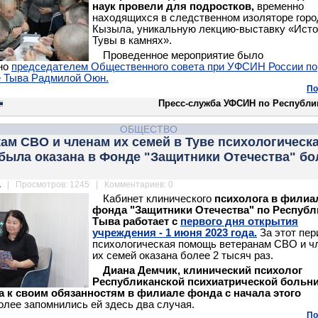
наук провели для подростков,
временно
находящихся в следственном изоляторе горо
Кызыла, уникальную лекцию-выставку «Ист
Тувы в камнях».
Проведенное мероприятие было
но
председателем Общественного совета при УФСИН России по
е Тыва Радмилой Оюн.
По
Пресс-служба УФСИН по Республи
ОБЩЕСТВО
ам СВО и членам их семей в Туве психологическ
была оказана в Фонде "Защитники Отечества" бо
.
| Просмотров: 1245 | Комментариев: 0
Кабинет клинического
психолога в филиа
фонда "Защитники Отечества" по Республ
Тыва работает с
первого дня открытия
учреждения - 1 июня 2023 года.
За этот пер
психологическая помощь ветеранам СВО и ч
их семей оказана более 2 тысяч раз.
Диана Демчик, клинический психолог
Республиканской психиатрической больн
а к своим обязанностям в филиале фонда с начала этого
лее запомнились ей здесь два случая.
По