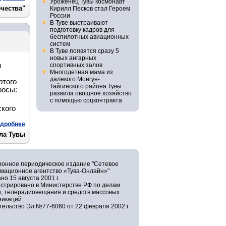
Уроженец Тувы космонавт
чества"
Кирилл Песков стал Героем
России
В Туве выстраивают
подготовку кадров для
беспилотных авиационных
систем
В Туве появятся сразу 5
новых ангарных
и
спортивных залов
Многодетная мама из
далекого Монгун-
ртого
Тайгинского района Тувы
росы:
развила овощное хозяйство
с помощью соцконтракта
кого
дробнее
ла Тувы
ронное периодическое издание "Сетевое
мационное агентство «Тува-Онлайн»"
но 15 августа 2001 г.
истрировано в Министерстве РФ по делам
и, телерадиовещания и средств массовых
никаций.
ельство Эл №77-6060 от 22 февраля 2002 г.