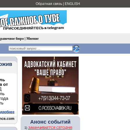
Обратная связь
|
ENGLISH
равочное бюро
|
Мнение
ложив
ль
в от
Д
ель
года
ть
дробнее
nce.com
Анонс событий
1)
ЗАКАНЧИВАЕТСЯ СЕГОДНЯ
: