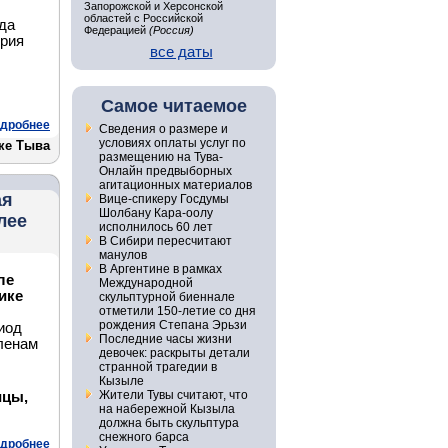
Запорожской и Херсонской
областей с Российской
да
Федерацией
(Россия)
ория
все даты
Самое читаемое
дробнее
Сведения о размере и
условиях оплаты услуг по
ке Тыва
размещению на Тува-
Онлайн предвыборных
агитационных материалов
ая
Вице-спикеру Госдумы
Шолбану Кара-оолу
лее
исполнилось 60 лет
В Сибири пересчитают
манулов
В Аргентине в рамках
ле
Международной
ике
скульптурной биеннале
отметили 150-летие со дня
рождения Степана Эрьзи
иод
Последние часы жизни
ленам
девочек: раскрыты детали
странной трагедии в
Кызыле
Жители Тувы считают, что
ицы,
на набережной Кызыла
должна быть скульптура
снежного барса
дробнее