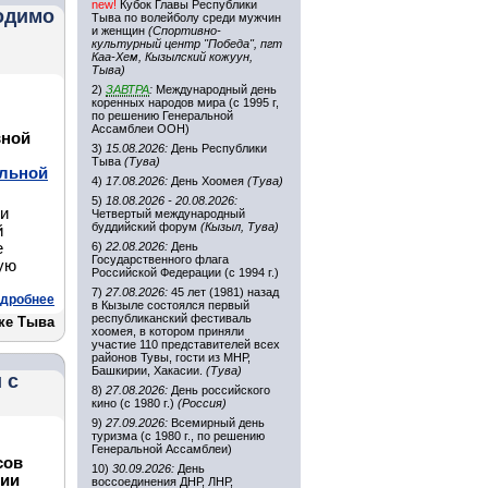
new!
Кубок Главы Республики
одимо
Тыва по волейболу среди мужчин
и женщин
(Спортивно-
культурный центр "Победа", пгт
Каа-Хем, Кызылский кожуун,
Тыва)
2)
ЗАВТРА
:
Международный день
коренных народов мира (с 1995 г,
по решению Генеральной
Ассамблеи ООН)
вной
3)
15.08.2026:
День Республики
Тыва
(Тува)
ольной
4)
17.08.2026:
День Хоомея
(Тува)
5)
18.08.2026 - 20.08.2026:
ии
Четвертый международный
буддийский форум
(Кызыл, Тува)
й
е
6)
22.08.2026:
День
Государственного флага
ую
Российской Федерации (с 1994 г.)
7)
27.08.2026:
45 лет (1981) назад
дробнее
в Кызыле состоялся первый
республиканский фестиваль
ке Тыва
хоомея, в котором приняли
участие 110 представителей всех
районов Тувы, гости из МНР,
Башкирии, Хакасии.
(Тува)
 с
8)
27.08.2026:
День российского
кино (с 1980 г.)
(Россия)
9)
27.09.2026:
Всемирный день
туризма (с 1980 г., по решению
Генеральной Ассамблеи)
сов
10)
30.09.2026:
День
мии
воссоединения ДНР, ЛНР,