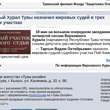
Тувинский филиал Фонда "Защитники Оте
ПРАВО/КРИМИНАЛ
ый Хурал Тувы назначил мировых судей в трех
х участках
.
| Просмотров: 2345 | Комментариев: 0
19 мая на восьмом очередном заседани
четвертой сессии Верховного
Хурала
(парламента) Республики Тыва четве
созыва депутаты рассмотрели кадровые воп
—
Таргын Вадим Октябрьевич
назначен
мировым судьей судебного участка Пий-Хемс
 трехлетний срок.
По
По информации Верховного Хура
е агентство «Тува-онлайн»
Элект
а, г. Кызыл, ул. Калинина, д. 10, к. 66,
инфор
основа
» с указанием URL: www.tuvaonline.ru обязательна.
Зарег
могут не отражать точку зрения редакции.
печат
лько с оформлением
гиперссылки
на «Тува-Онлайн».
комму
нной продукции электронного периодического издания «Сетевое
Свидет
«12+».