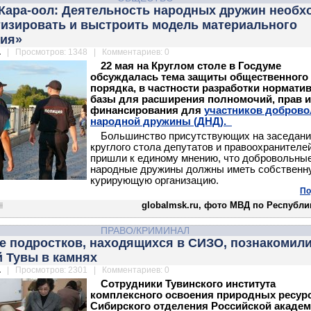
Кара-оол: Деятельность народных дружин необх
тизировать и выстроить модель материального
ия»
.
| Просмотров: 1348 | Комментариев: 0
22 мая на Круглом столе в Госдуме
обсуждалась тема защиты общественного
порядка, в частности разработки нормати
базы для расширения полномочий, прав и
финансирования для
участников добров
народной дружины (ДНД).
Большинство присутствующих на заседан
круглого стола депутатов и правоохранителе
пришли к единому мнению, что добровольны
народные дружины должны иметь собственн
курирующую организацию.
По
globalmsk.ru, фото МВД по Республи
ПРАВО/КРИМИНАЛ
е подростков, находящихся в СИЗО, познакомили
 Тувы в камнях
.
| Просмотров: 2301 | Комментариев: 0
Сотрудники Тувинского института
комплексного освоения природных ресур
Сибирского отделения Российской акаде