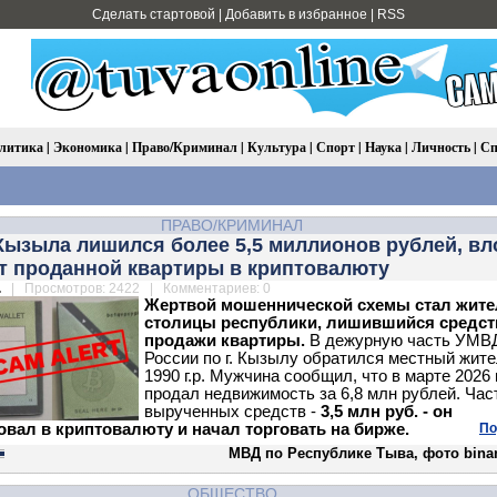
Сделать стартовой
|
Добавить в избранное
|
RSS
литика
|
Экономика
|
Право/Криминал
|
Культура
|
Спорт
|
Наука
|
Личность
|
Сп
ПРАВО/КРИМИНАЛ
Кызыла лишился более 5,5 миллионов рублей, в
от проданной квартиры в криптовалюту
.
| Просмотров: 2422 | Комментариев: 0
Жертвой мошеннической схемы стал жите
столицы республики, лишившийся средст
продажи квартиры.
В дежурную часть УМВ
России по г. Кызылу обратился местный жит
1990 г.р. Мужчина сообщил, что в марте 2026 
продал недвижимость за 6,8 млн рублей. Час
вырученных средств -
3,5 млн руб. - он
овал в криптовалюту и начал торговать на бирже.
По
МВД по Республике Тыва, фото bina
ОБЩЕСТВО