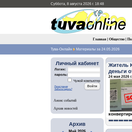
Суббота, 8 августа 2026 г. 18:48
Главная
|
Общество
|
По
Тува-Онлайн
Материалы за 24.05.2026
Личный кабинет
Житель 
Логин:
деньги 
пароль:
24 мая 2026 г
Чужой компьютер
Регистрация
Забыли пароль?
Анонс событий
Архив новостей
конвертир
Архив
Май 2026
«
»