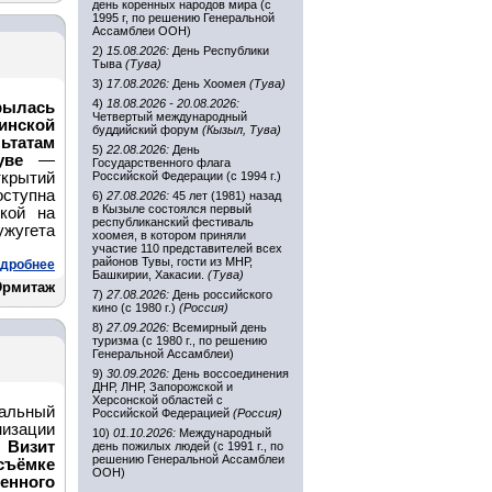
день коренных народов мира (с
1995 г, по решению Генеральной
Ассамблеи ООН)
2)
15.08.2026:
День Республики
Тыва
(Тува)
3)
17.08.2026:
День Хоомея
(Тува)
4)
18.08.2026 - 20.08.2026:
рылась
Четвертый международный
нской
буддийский форум
(Кызыл, Тува)
ьтатам
5)
22.08.2026:
День
уве
—
Государственного флага
крытий
Российской Федерации (с 1994 г.)
ступна
6)
27.08.2026:
45 лет (1981) назад
в Кызыле состоялся первый
кой на
республиканский фестиваль
ужугета
хоомея, в котором приняли
участие 110 представителей всех
районов Тувы, гости из МНР,
дробнее
Башкирии, Хакасии.
(Тува)
Эрмитаж
7)
27.08.2026:
День российского
кино (с 1980 г.)
(Россия)
8)
27.09.2026:
Всемирный день
туризма (с 1980 г., по решению
Генеральной Ассамблеи)
9)
30.09.2026:
День воссоединения
ДНР, ЛНР, Запорожской и
Херсонской областей с
альный
Российской Федерацией
(Россия)
низации
10)
01.10.2026:
Международный
.
Визит
день пожилых людей (с 1991 г., по
решению Генеральной Ассамблеи
съёмке
ООН)
нного