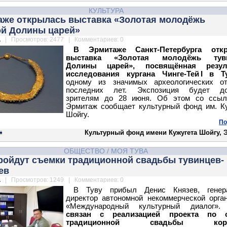
КУЛЬТУРА
аже открылась выставка «Золотая молодёжь
ой Долины царей»
.
| Просмотров: 2477 | Комментариев: 0
В Эрмитаже Санкт‑Петербурга отк
выставка «Золотая молодёжь туви
Долины царей», посвящённая резул
исследования кургана Чинге‑Тей I в Т
одному из значимых археологических от
последних лет. Экспозиция будет до
зрителям до 28 июня. Об этом со ссыл
Эрмитаж сообщает культурный фонд им. К
Шойгу.
По
Культурный фонд имени Кужугета Шойгу, 
ОБЩЕСТВО
/
МОЯ ТУВА
пройдут съемки традиционной свадьбы тувинцев-
ев
.
| Просмотров: 1249 | Комментариев: 0
В Туву прибыл Денис Князев, генер
директор автономной некоммерческой орга
«Международный культурный диалог»
связан с реализацией проекта по 
традиционной свадьбы коре