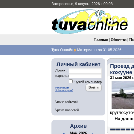
Воскресенье, 9 августа 2026 г. 00:08
Главная
|
Общество
|
По
Тува-Онлайн
Материалы за 31.05.2026
Личный кабинет
Проезд д
Логин:
кожууне
пароль:
31 мая 2026 г
Чужой компьютер
Регистрация
Забыли пароль?
Анонс событий
Архив новостей
круглосуто
На данн
Архив
Май 2026
«
»