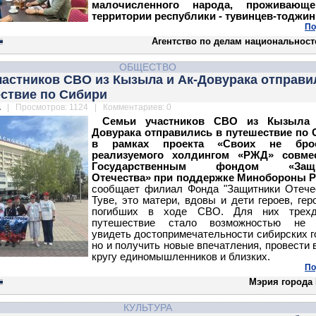
малочисленного народа, проживающ
территории республики - тувинцев-тоджин
По
Агентство по делам национальност
ОБЩЕСТВО
частников СВО из Кызыла и Ак-Довурака отправи
ествие по Сибири
.
| Просмотров: 1124 | Комментариев: 0
Семьи участников СВО из Кызыла
Довурака отправились в путешествие по 
в рамках проекта «Своих не брос
реализуемого холдингом «РЖД» совме
Государственным фондом «Защи
Отечества» при поддержке Минобороны 
сообщает филиал Фонда "Защитники Отече
Туве, это матери, вдовы и дети героев, гер
погибших в ходе СВО. Для них трехд
путешествие стало возможностью не 
увидеть достопримечательности сибирских г
но и получить новые впечатления, провести 
кругу единомышленников и близких.
По
Мэрия города
КУЛЬТУРА