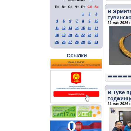
Пн
Вт
Ср
Чт
Пт
Сб
Вс
В Эрмит
1
2
3
тувинск
4
5
6
7
8
9
10
31 мая 2026 г
11
12
13
14
15
16
17
18
19
20
21
22
23
24
25
26
27
28
29
30
31
Ссылки
В Туве 
тоджинц
31 мая 2026 г