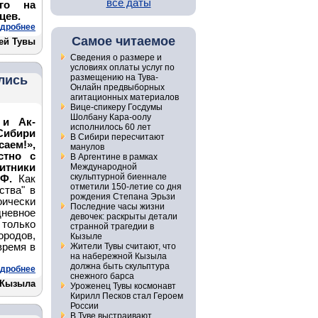
все даты
его на
цев.
дробнее
Самое читаемое
ей Тувы
Сведения о размере и
условиях оплаты услуг по
размещению на Тува-
лись
Онлайн предвыборных
агитационных материалов
Вице-спикеру Госдумы
Шолбану Кара-оолу
 и Ак-
исполнилось 60 лет
Сибири
В Сибири пересчитают
аем!»,
манулов
стно с
В Аргентине в рамках
тники
Международной
скульптурной биеннале
РФ.
Как
отметили 150-летие со дня
ства" в
рождения Степана Эрьзи
оически
Последние часы жизни
невное
девочек: раскрыты детали
только
странной трагедии в
ородов,
Кызыле
время в
Жители Тувы считают, что
на набережной Кызыла
должна быть скульптура
дробнее
снежного барса
 Кызыла
Уроженец Тувы космонавт
Кирилл Песков стал Героем
России
В Туве выстраивают