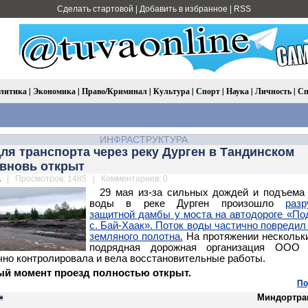
Сделать стартовой
|
Добавить в избранное
|
RSS
литика
|
Экономика
|
Право/Криминал
|
Культура
|
Спорт
|
Наука
|
Личность
|
Сп
ИНФРАСТРУКТУРА
ля транспорта через реку Дурген в Тандинском
 вновь открыт
.
| Просмотров: 1485 | Комментариев: 0
29 мая из-за сильных дождей и подъема
воды в реке Дурген произошло
раз
защитной дамбы у моста на автодороге «По
с. Бай-Хаак». Поток воды частично повредил
земляного полотна.
На протяжении нескольк
подрядная дорожная организация ООО
чно контролировала и вела восстановительные работы.
ый момент проезд полностью открыт.
По
Миндортра