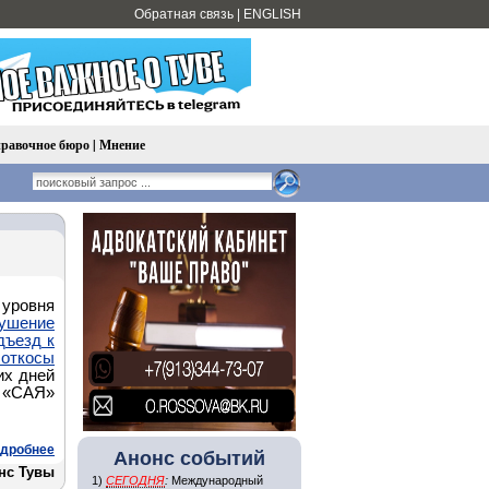
Обратная связь
|
ENGLISH
равочное бюро
|
Мнение
 уровня
рушение
дъезд к
 откосы
их дней
 «САЯ»
дробнее
Анонс событий
нс Тувы
1)
СЕГОДНЯ
:
Международный