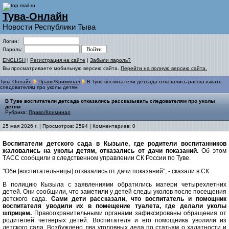
Тува-Онлайн
Новости Республики Тыва
Логин:
Пароль:
ENGLISH
|
Регистрация на сайте
|
Забыли пароль?
Вы просматриваете мобильную версию сайта.
Перейти на полную версию сайта.
Тува-Онлайн
Право/Криминал
В Туве воспитатели детсада отказались рассказывать
следователям про уколы детям
В Туве воспитатели детсада отказались рассказывать следователям про уколы
детям
Рубрика:
Право/Криминал
25 мая 2026 г. | Просмотров: 2594 | Комментариев: 0
Воспитатели детского сада в Кызыле, где родители воспитанников
жаловались на уколы детям, отказались от дачи показаний.
Об этом
ТАСС сообщили в следственном управлении СК России по Туве.
"Обе [воспитательницы] отказались от дачи показаний", - сказали в СК.
В полицию Кызыла с заявлениями обратились матери четырехлетних
детей. Они сообщили, что заметили у детей следы уколов после посещения
детского сада.
Сами дети рассказали, что воспитатель и помощник
воспитателя уводили их в помещение туалета, где делали уколы
шприцем.
Правоохранительными органами зафиксированы обращения от
родителей четверых детей. Воспитателя и его помощника уволили из
детского сада. Возбуждено два уголовных дела по статьям о халатности и