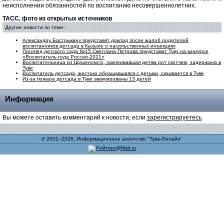
неисполнении обязанностей по воспитанию несовершеннолетних.
ТАСС, фото из открытых источников
Другие новости по теме:
Александру Бастрыкину представят доклад после жалоб родителей
воспитанников детсада в Кызыле о насильственных инъекциях
Логопед детского сада №15 Светлана Петрова представит Туву на конкурсе
«Воспитатель года России-2021»
Воспитательница из Шушенского, заклеивавшая детям рот скотчем, задержана в
Туве
Воспитатель детсада, жестоко обращавшаяся с детьми, скрывается в Туве
Из-за пожара детсада в Туве эвакуированы 13 детей
Информация
Вы можете оставить комментарий к новости, если
зарегистрируетесь
.
© 2001–2026, Информационное агентство "Тува-Онлайн"