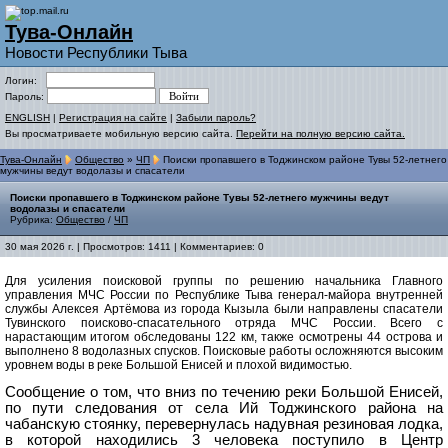
Тува-Онлайн
Новости Республики Тыва
Логин:
Пароль:
ENGLISH
|
Регистрация на сайте
|
Забыли пароль?
Вы просматриваете мобильную версию сайта.
Перейти на полную версию сайта.
Тува-Онлайн
Общество
»
ЧП
Поиски пропавшего в Тоджинском районе Тувы 52-летнего
мужчины ведут водолазы и спасатели
Поиски пропавшего в Тоджинском районе Тувы 52-летнего мужчины ведут
водолазы и спасатели
Рубрика:
Общество
/
ЧП
30 мая 2026 г. | Просмотров: 1411 | Комментариев: 0
Для усиления поисковой группы по решению начальника Главного
управления МЧС России по Республике Тыва генерал-майора внутренней
службы Алексея Артёмова из города Кызыла были направлены спасатели
Тувинского поисково-спасательного отряда МЧС России. Всего с
нарастающим итогом обследованы 122 км, также осмотрены 44 острова и
выполнено 8 водолазных спусков. Поисковые работы осложняются высоким
уровнем воды в реке Большой Енисей и плохой видимостью.
Сообщение о том, что вниз по течению реки Большой Енисей,
по пути следования от села Ий Тоджинского района на
чабанскую стоянку, перевернулась надувная резиновая лодка,
в которой находились 3 человека поступило в Центр