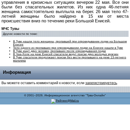
управления в кризисных ситуациях вечером 22 мая. Все они
были без спасательных жилетов. Из них одна 46-летняя
женщина самостоятельно выплыла на берег. 26 мая тело 47-
летней женщины было найдено в 15 км от места
происшествия вниз по течению реки Большой Енисей.
МЧС Тувы
Другие новости по теме:
В Туве нашли тело женщины, пропавшей при опрокидывании лодки на Большом
Енисее
Тело одного из пропавших при опрокидывании лодки на Енисее нашли в Туве
В Туве ищут двух человек, пропавших после опрокидывания лодки
В Чаа-Холе на реке Енисей спасатели ведут поиски двух молодых мужчин
В Туве спасатели продолжают поиски без вести пропавшего на реке 13-летнего
мальчика
Информация
Вы можете оставить комментарий к новости, если
зарегистрируетесь
.
© 2001–2026, Информационное агентство "Тува-Онлайн"