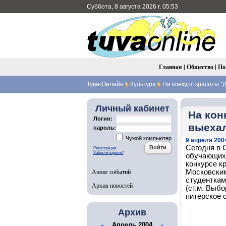
Суббота, 8 августа 2026 г. 05:53
Главная
|
Общество
|
По
Тува-Онлайн
Культура
На конкурс красоты "
Личный кабинет
На кон
Логин:
выехал
пароль:
Чужой компьютер
9 апреля 2004
Сегодня в 
Регистрация
Забыли пароль?
обучающихс
конкурсе к
Анонс событий
Московским
студенткам
Архив новостей
(ст.м. Выбо
питерское 
Архив
Апрель 2004
«
»