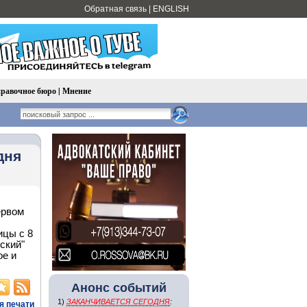
Обратная связь
|
ENGLISH
равочное бюро
|
Мнение
дня
ервом
ицы с 8
ский"
ое и
Анонс событий
1)
ЗАКАНЧИВАЕТСЯ СЕГОДНЯ
:
я печати