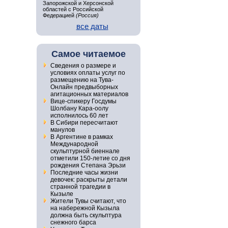
Запорожской и Херсонской
областей с Российской
Федерацией
(Россия)
все даты
Самое читаемое
Сведения о размере и
условиях оплаты услуг по
размещению на Тува-
Онлайн предвыборных
агитационных материалов
Вице-спикеру Госдумы
Шолбану Кара-оолу
исполнилось 60 лет
В Сибири пересчитают
манулов
В Аргентине в рамках
Международной
скульптурной биеннале
отметили 150-летие со дня
рождения Степана Эрьзи
Последние часы жизни
девочек: раскрыты детали
странной трагедии в
Кызыле
Жители Тувы считают, что
на набережной Кызыла
должна быть скульптура
снежного барса