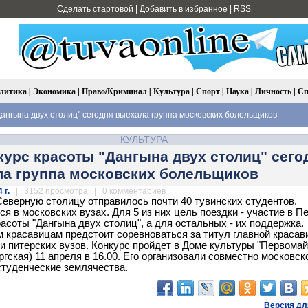
Сделать стартовой
|
Добавить в избранное
|
RSS
литика
|
Экономика
|
Право/Криминал
|
Культура
|
Спорт
|
Наука
|
Личность
|
Сп
Дангына двух столиц" сегодня выехала группа московских болельщиков
КУЛЬТУРА
курс красоты "Дангына двух столиц" сего
а группа московских болельщиков
 г.
| 3152 просмотра | 0 комментариев
Северную столицу отправилось почти 40 тувинских студентов,
я в московских вузах. Для 5 из них цель поездки - участие в П
расоты "Дангына двух столиц", а для остальных - их поддержка.
 красавицам предстоит соревноваться за титул главной красав
и питерских вузов. Конкурс пройдет в Доме культуры "Первомай
ргская) 11 апреля в 16.00. Его организовали совместно московск
студенческие землячества.
Версия дл