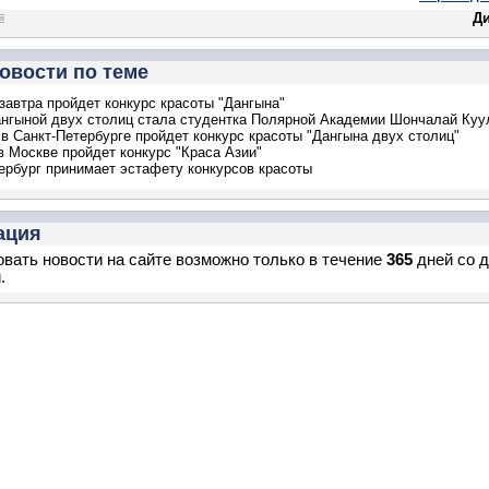
Д
овости по теме
завтра пройдет конкурс красоты "Дангына"
нгыной двух столиц стала студентка Полярной Академии Шончалай Куу
 в Санкт-Петербурге пройдет конкурс красоты "Дангына двух столиц"
в Москве пройдет конкурс "Краса Азии"
ербург принимает эстафету конкурсов красоты
ация
вать новости на сайте возможно только в течение
365
дней со 
.