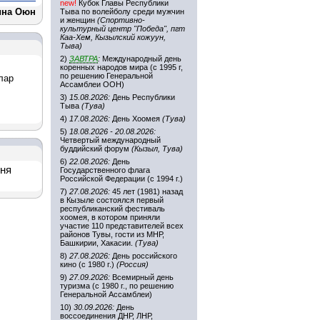
new!
Кубок Главы Республики
ина Оюн
Тыва по волейболу среди мужчин
и женщин
(Спортивно-
культурный центр "Победа", пгт
Каа-Хем, Кызылский кожуун,
Тыва)
2)
ЗАВТРА
:
Международный день
коренных народов мира (с 1995 г,
по решению Генеральной
лар
Ассамблеи ООН)
3)
15.08.2026:
День Республики
Тыва
(Тува)
4)
17.08.2026:
День Хоомея
(Тува)
5)
18.08.2026 - 20.08.2026:
Четвертый международный
буддийский форум
(Кызыл, Тува)
6)
22.08.2026:
День
дня
Государственного флага
Российской Федерации (с 1994 г.)
7)
27.08.2026:
45 лет (1981) назад
в Кызыле состоялся первый
республиканский фестиваль
хоомея, в котором приняли
участие 110 представителей всех
районов Тувы, гости из МНР,
Башкирии, Хакасии.
(Тува)
8)
27.08.2026:
День российского
кино (с 1980 г.)
(Россия)
9)
27.09.2026:
Всемирный день
туризма (с 1980 г., по решению
Генеральной Ассамблеи)
10)
30.09.2026:
День
воссоединения ДНР, ЛНР,