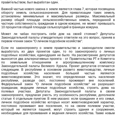
правительством, был выработан один.
Важной частью нового закона о земле является глава 7, которая посвящена
обороту земель сельхозназначения. Для приватизации таких земель
установлены минимальные и максимальные размеры. Максимальный
размер общей площади сельскохозяйственных земель, переданной в
частную собственность гражданам в одном кожууне, не может превышать
10 процентов общей площади сельхозугодий в границах кожууна.
Может ли чабан построить себе дом на своей стоянке? Депутаты
Законодательной палаты утвердительно ответили на это вопрос, приняв в
первом чтении закон "О личном подсобном хозяйстве".
Если по законопроекту о земле правительство и законодатели смогли
выработать из двух проектов один, то по законопроекту о личных
подсобных хозяйствах, единодушия не было. На рассмотрение депутатов
выносится два альтернативных проекта - от Правительства РТ и Комитета
по земельным отношениям и агропромышленному комплексу
Законодательной палаты Великого Хурала. Проект депутатов отличается
следующим. В республике в основном развито животноводство, личные
подсобные хозяйства населения большей частью являются
животноводческими. Это значит, что определенная часть населения
республики, разводя скот, постоянно проживает вне поселений.
Федеральный закон "О личном подсобном хозяйстве" не разрешает
гражданам, ведущим личные подсобные хозяйства, строить дома на
полевых участках. Депутаты Законодательной палаты в своем
законопроекте, предлагая учесть эту особенность республики, дополнили
статью 4 отдельным пунктом. В нем указано: если гражданин и его семья,
личное подсобное хозяйство которых носит животноводческий характер,
постоянно проживают вне поселения, то на своем полевом участке,
который не является пашней, могут строить здания и сооружения,
необходимые для проживания и ведения личного хозяйства. Также новым