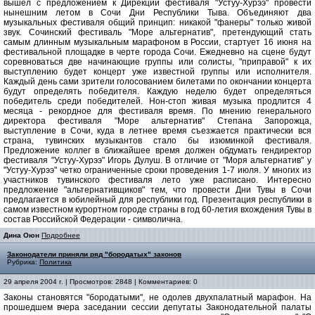
вышел с предложением к Дирекции фестиваля "Устуу-Хурээ" провести
нынешним летом в Сочи Дни Республики Тыва. Объединяют два
музыкальных фестиваля общий принцип: никакой "фанеры" только живой
звук. Сочинский фестиваль "Море альтернатив", претендующий стать
самым длинным музыкальным марафоном в России, стартует 16 июня на
фестивальной площадке в черте города Сочи. Ежедневно на сцене будут
соревноваться две начинающие группы или солисты, "приправой" к их
выступлению будет концерт уже известной группы или исполнителя.
Каждый день сами зрители голосованием билетами по окончании концерта
будут определять победителя. Каждую неделю будет определяться
победитель среди победителей. Нон-стоп живая музыка продлится 4
месяца - рекордное для фестиваля время. По мнению генерального
директора фестиваля "Море альтернатив" Степана Запорожца,
выступление в Сочи, куда в летнее время съезжается практически вся
страна, тувинских музыкантов стало бы изюминкой фестиваля.
Предложение коллег в ближайшее время должен обдумать гендиректор
фестиваля "Устуу-Хурээ" Игорь Дулуш. В отличие от "Моря альтернатив" у
"Устуу-Хурээ" четко ограниченные сроки проведения 1-7 июля. У многих из
участников тувинского фестиваля лето уже расписано. Интересно
предложение "альтернативщиков" тем, что провести Дни Тувы в Сочи
предлагается в юбилейный для республики год. Презентация республики в
самом известном курортном городе страны в год 60-летия вхождения Тувы в
состав Российской Федерации - символична.
Дина Оюн
Подробнее
Законодатели приняли ряд "бородатых" законов
Рубрика:
Политика
29 апреля 2004 г. | Просмотров: 2848 | Комментариев: 0
Законы становятся "бородатыми", не одолев двухпалатный марафон. На
прошедшем вчера заседании сессии депутаты Законодательной палаты