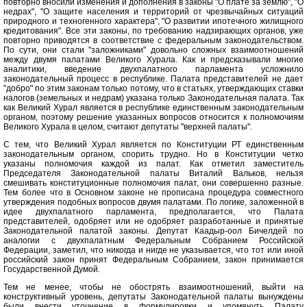
повторно вносили изменения и дополнения в законы "О плате за землю", "О
недрах", "О защите населения и территорий от чрезвычайных ситуаций
природного и техногенного характера", "О развитии ипотечного жилищного
кредитования". Все эти законы, по требованию надзирающих органов, уже
повторно приводятся в соответствие с федеральным законодательством.
По сути, они стали "заложниками" довольно сложных взаимоотношений
между двумя палатами Великого Хурала. Как и предсказывали многие
аналитики, введение двухпалатного парламента усложнило
законодательный процесс в республике. Палата представителей не дает
"добро" по этим законам только потому, что в статьях, утверждающих ставки
налогов (земельных и недрам) указана только Законодательная палата. Так
как Великий Хурал является в республике единственным законодательным
органом, поэтому решение указанных вопросов относится к полномочиям
Великого Хурала в целом, считают депутаты "верхней палаты".
С тем, что Великий Хурал является по Конституции РТ единственным
законодательным органом, спорить трудно. Но в Конституции четко
указаны полномочия каждой из палат. Как отметил заместитель
Председателя Законодательной палаты Виталий Вальков, нельзя
смешивать конституционные полномочия палат, они совершенно разные.
Тем более что в Основном законе не прописана процедура совместного
утверждения подобных вопросов двумя палатами. По логике, заложенной в
идее двухпалатного парламента, предполагается, что Палата
представителей, одобряет или не одобряет разработанные и принятые
Законодательной палатой законы. Депутат Каадыр-оол Бичелдей по
аналогии с двухпалатным Федеральным Собранием Российской
Федерации, заметил, что никогда и нигде не указывается, что тот или иной
российский закон принят Федеральным Собранием, закон принимается
Государственной Думой.
Тем не менее, чтобы не обострять взаимоотношений, выйти на
конструктивный уровень, депутаты Законодательной палаты вынуждены
были внести уточнение в формулировки и упомянуть Палату