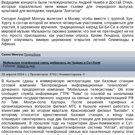
Ведущими концерта были тележурналисты Андрей Чымба и Достай Откун,
которые параллельно вели живые съемки для очередного выпуска,
культовой для молодежи, передачи "Агитатор".
Сегодня Андрей Монгуш вылетает в Москву, чтобы вместе с группой Хун-
Хурту, в состав которой он влился четвертым участником, отправиться для
участия, в церемонии вручения, традиционных наград Би-Би-Си в области
мировой музыки. Музыканты скромно заявили, что они не претендуют ни на
что, просто приглашены, как участники опроса. Кроме Лондона, группа
будет озвучивать вживую церемонию открытия летней Олимпиады в
Афинах.
Саяна Монгуш
Подробнее
Мобильная телефонная связь добралась до Чадана и Сут-Холя
Рубрика:
Новость дня
29 апреля 2004 г. | Просмотров: 3743 | Комментариев: 0
В Кызыле сданы в коммерческую эксплуатацию три базовые станции
сотовой компании "Беспроводные информационные технологии" -
дочернего предприятия компании "Мобильные телесистемы". Об этом
сообщает служба информации ГТРК "Тыва" со ссылкой на начальника
управления государственного надзора за связью и информатизацией РФ
по Туве Монгун-оола Куулара. После решения тарифных и
организационных вопросов филиал МТС в Кызыле начнет работать с
клиентами уже во втором квартале. Красноярский филиал "Билайн", к
которому относится единственная базовая станция, к концу года
планируют смонтировать еще две базовые станции для расширения зоны
обслуживания. В прошлом году на территории Дзун-Хемчикского и Сут-
Хольского районов введена радиотелефонная система "Алтай", которая
обеспечила постоянной телефонной связью все населенные пункты этих