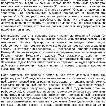
представителей в данных законах. Только после этого было достигнуто
межпалатное соглашение по закону "О развитии ипотечного жилищного
кредитования". По законам же "О плате за землю", "О защите населения и
территорий от чрезвычайных ситуаций природного и техногенного
характера" и "О недрах" даже после работы согласительной комиссии
компромиссного решения выработано не было. На заседании сессии
депутаты решили отправить эти законы на доработку. При этом выразили
сожаление что законы, которые уже должны работать, не утверждаются по
подобным причинам.
Центральное место в повестке сессии занял долгожданный закон "О
земле". Как отметил приглашенный на сессию министр имущественных и
отношений Шолбан Куулар, закон крайне необходим. Регистрация
собственности при продаже различных объектов требуют регистрации и
земель, на которых они расположены. Председатель аграрного комитета
Виктор Молин на заседаниях комитета подчеркивал, что после введения в
России нового Земельного кодекса Тува оставалась, едва ли не
единственным регионом, не принявшим соответствующий закон о земле.
Земельный кодекс России имеет рамочный характер, он будет эффективно
действовать только при условии принятия соответствующих законов о
земле в регионах.
Надо заметить, что вопрос о земле в Туве стоит довольно остро. На
референдуме 1992 года, посвященном частной собственности на землю,
избиратели республики выразили несогласие с приватизацией земли.
Сказался традиционный способ ведения хозяйств - животноводческий.
Новая конституция республики, принятая в 2001 году (кстати, тоже на
референдуме), устанавливает решение земельного вопроса в соответствии
с принятым федеральным законодательством. Представленный на сессию
закон является результатом работы согласительной комиссии, созданной
из представителей правительства и депутатов Законодательной палаты.
Из двух проектов закона о земле, разработанных законодателями и