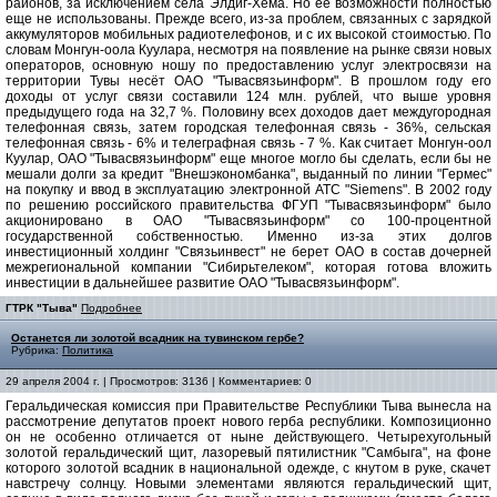
районов, за исключением села Элдиг-Хема. Но ее возможности полностью
еще не использованы. Прежде всего, из-за проблем, связанных с зарядкой
аккумуляторов мобильных радиотелефонов, и с их высокой стоимостью. По
словам Монгун-оола Куулара, несмотря на появление на рынке связи новых
операторов, основную ношу по предоставлению услуг электросвязи на
территории Тувы несёт ОАО "Тывасвязьинформ". В прошлом году его
доходы от услуг связи составили 124 млн. рублей, что выше уровня
предыдущего года на 32,7 %. Половину всех доходов дает междугородная
телефонная связь, затем городская телефонная связь - 36%, сельская
телефонная связь - 6% и телеграфная связь - 7 %. Как считает Монгун-оол
Куулар, ОАО "Тывасвязьинформ" еще многое могло бы сделать, если бы не
мешали долги за кредит "Внешэкономбанка", выданный по линии "Гермес"
на покупку и ввод в эксплуатацию электронной АТС "Siemens". В 2002 году
по решению российского правительства ФГУП "Тывасвязьинформ" было
акционировано в ОАО "Тывасвязьинформ" со 100-процентной
государственной собственностью. Именно из-за этих долгов
инвестиционный холдинг "Связьинвест" не берет ОАО в состав дочерней
межрегиональной компании "Сибирьтелеком", которая готова вложить
инвестиции в дальнейшее развитие ОАО "Тывасвязьинформ".
ГТРК "Тыва"
Подробнее
Останется ли золотой всадник на тувинском гербе?
Рубрика:
Политика
29 апреля 2004 г. | Просмотров: 3136 | Комментариев: 0
Геральдическая комиссия при Правительстве Республики Тыва вынесла на
рассмотрение депутатов проект нового герба республики. Композиционно
он не особенно отличается от ныне действующего. Четырехугольный
золотой геральдический щит, лазоревый пятилистник "Самбыга", на фоне
которого золотой всадник в национальной одежде, с кнутом в руке, скачет
навстречу солнцу. Новыми элементами являются геральдический щит,