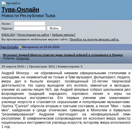
Тува-Онлайн
Новости Республики Тыва
Логин:
Пароль:
ENGLISH
|
Регистрация на сайте
|
Забыли пароль?
Вы просматриваете мобильную версию сайта.
Перейти на полную версию сайта.
Тува-Онлайн
Материалы за 29.04.2004
Музыкант Андрей Монгуш отметил дома первый юбилей и отправился в Лондон
Рубрика:
Культура
29 апреля 2004 г. | Просмотров: 3611 | Комментариев: 0
Андрей Монгуш - не обременный никаким официальными степенями и
наградами, но знаменитый не только в Туве музыкант, фольклорист, педагог,
вчера дал в Кызыле концерт, посвященный 10-летию творческой
деятельности. На сцену выходили его коллеги, именитые и молодые,
ученики из школы-лицея №5, где Андрей впервые собрал школьников дял
возрождения традиций народного, горлового пения и игры на
национальных инструментах. Его первые ученики уже заканчивают
училище искусств и становятся серьезными и популярными музыкантами.
Группа "Салгал" обросла вторым и третьим составом, а песня "Мен - тыва
мен", найденная в среде этнических тувинцев в Монголии и буквально
"реанимированная" Андреем претендует на неофициальный гимн
республики. В симфоническом сопровождении ее исполнил вчера оркестр
национальных инстурментов училища искусств, которому вчера исполнился
1 год.