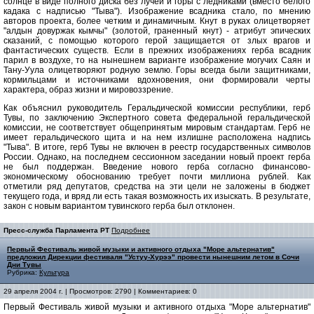
солнце в виде полного диска без лучей и горы с ледниками (вместо белого
кадака с надписью "Тыва"). Изображение всадника стало, по мнению
авторов проекта, более четким и динамичным. Кнут в руках олицетворяет
"алдын довуржак кымчы" (золотой, граненный кнут) - атрибут эпических
сказаний, с помощью которого герой защищается от злых врагов и
фантастических существ. Если в прежних изображениях герба всадник
парил в воздухе, то на нынешнем варианте изображение могучих Саян и
Тану-Уула олицетворяют родную землю. Горы всегда были защитниками,
кормильцами и источниками вдохновения, они формировали черты
характера, образ жизни и мировоззрение.
Как объяснил руководитель Геральдической комиссии республики, герб
Тувы, по заключению Экспертного совета федеральной геральдической
комиссии, не соответствует общепринятым мировым стандартам. Герб не
имеет геральдического щита и на нем излишне расположена надпись
"Тыва". В итоге, герб Тувы не включен в реестр государственных символов
России. Однако, на последнем сессионном заседании новый проект герба
не был поддержан. Введение нового герба согласно финансово-
экономическому обоснованию требует почти миллиона рублей. Как
отметили ряд депутатов, средства на эти цели не заложены в бюджет
текущего года, и вряд ли есть такая возможность их изыскать. В результате,
закон с новым вариантом тувинского герба был отклонен.
Пресс-служба Парламента РТ
Подробнее
Первый Фестиваль живой музыки и активного отдыха "Море альтернатив"
предложил Дирекции фестиваля "Устуу-Хурээ" провести нынешним летом в Сочи
Дни Тувы
Рубрика:
Культура
29 апреля 2004 г. | Просмотров: 2790 | Комментариев: 0
Первый Фестиваль живой музыки и активного отдыха "Море альтернатив"