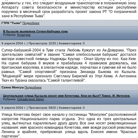
документы у тех, кто следует воздушным транспортом в пограничную зону.
Аппарату совета безопасности и министерству юстиции республики
поручено в месячный срок разработать проект закона РТ "О пограничной
зане в Республике Тыва".
ГТРК "Тыва"
Подробнее
В Кызыле выявлена Супер-бабушка года
Рубрика:
Культура
9 апреля 2004 г. | Просмотров: 3235 | Комментариев: 0
Супер-бабушкой-2004 в Туве стала Любовь Кужугут из Ак-Довурака. "Приз
зрительских симпатий" и звание "Самая хлебосольная бабушка" достался
матери известной певицы Надежды Куулар - Опал Шулуу из пос. Каа-Хем.
На сцене бабушка 8 внуков и прабабушка 4 правнуков держалась, как
британская королева, в элегантном наряде, перчатках и сумочке ей не было
равных. "Самой спортивной" признана Зинаида Быкова из Кызыла.
"Модницей" жюри признало Светлану Бирилей из Улуг-Хема. А Антонина
Ткач из Турана оказалась "Самой талантливой".
Саяна Монгуш
Подробнее
Центральная улица Кызыла носит имя Кочетова. Кем он был? Томск. И. Иртенев.
Рубрика:
Справочное бюро
9 апреля 2004 г. | Просмотров: 6820 | Комментариев: 0
Улица Кочетова берет свое начало у гостиницы "Mонгулек" расположенной
напротив Национального парка отдыха. Это одна из трех центральных
улиц, вытянутых параллельно другу другу. Все они носят революционные
названия: имя красного командира Кочетова, имя вождя русской революции
Ленина и крайняя, прибрежная улица вдоль Енисея имени "Красных
партизан".