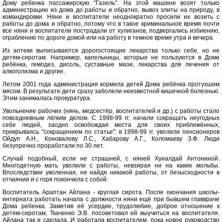
Дому ребенка пассажирскую "Газель". На этой машине возят только
администрацию из дома до работы и обратно, вывоз элиты на природу, в
командировки. Няни и воспитатели неоднократно просили их возить с
работы до дома и обратно, потому что в такое криминальное время почти
все няни и воспитатели пострадали от хулиганов, подвергались избиению,
ограблению по дороге домой или на работу в темное время утра и вечера.
Из аптеки выписываются дорогостоящие лекарства только себе, но не
детям-сиротам. Например, капельницы, которые не пользуются в Доме
ребёнка, гемодез, дисоль, суставные мази, лекарства для лечения от
алкоголизма и другие.
Летом 2001 года администрация кормила детей Дома ребёнка протухшим
мясом. В результате дети сразу заболели неизвестной кишечной болезнью.
Этим занималась прокуратура.
Увольнение рабочих (нянь, медсестёр, воспитателей и др.) с работы стало
повседневным лёгким делом. С 1998-99 гг. начали сокращать неугодных
себе людей, заодно освобождая места для своих приближённых,
прикрываясь "сокращением по статье": в 1998-99 гг. уволили пенсионеров
Ойдуп А.Н., Коновалову Л.С., Хабарову А.Г., Коломаеву З.Ф. Люди
безупречно проработали по 30 лет.
Случай подобный, если не страшней, с няней Хуналдай Антониной.
Многодетную мать уволили с работы, невзирая ни на какие мольбы.
Впоследствии уволенная, не найдя никакой работы, от безысходности в
отчаянии и с горя покончила с собой.
Воспитатель Араптан Айлана - круглая сирота. После окончания школы-
интерната работать начала с должности няни ещё при бывшем главвраче
Дома ребенка. Заметив её усердие, трудолюбие, доброе отношение к
детям-сиротам, Ткаченко Э.В. посоветовал ей выучиться на воспитателя.
Айлана так и сделала. И работала воспитателем, пока новое руководство