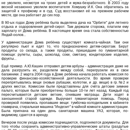
не уволило, несмотря на троих детей и мужа-безработного. В 2003 году
весной незаконно уволили воспитателя Хомушку И.К. Она обратилась за
защитой к профкому и в суд. Суд восстановил её на прежнем рабочем
месте, где она работает до сих пор.
В 90-ых годах Дому ребёнка была выделена дача на "Орбите" для летнего
отдыха и оздоровления детей-сирот. Там держали сторожа, платили ему
зарплату от Дома ребёнка. В настоящее время она стала собственностью
Яндай-оолов...
У администрации Дома ребёнка существует комната-чайная. Там они
регулярно пьют и едят то, что предназначено детям-сиротам. Берут
продукты со склада, а также продукты, пришедшие по гуманитарной
помощи: рулеты, сыры, шоколад, соки, сметану, кондитерские изделия,
фрукты...
Ещё пример. А.Ю.Кашин отправил детям арбузы - администрация даже не
дала разгрузить их, разделили между собой, перегрузили их в свои
багажники. 2 марта 2004 года в Доме ребёнка начала работать комиссия по
проверке финансово-хозяйственной деятельности. Во время проверки
перепрятывались вещи (новые рубашки, колготки, и др. вещи) в гр.№2 и
других местах. Комиссии были представлены для счёта детские зимние
пальто, которые были приобретены больше 10-ти лет назад. Каждый год
пересчитываются детские ветхие, сгнившие матрацы. Дети ходят в
заношенной старой одежде. Выручает гуманитарная помощь. Перед
проверкой появились пропавшие вещи: тумбочка-холодильник в кабинете
главврача, стиральная машина "Индезит" в чайной комнате администрации.
Была пригнана на один день санитарная машина УАЗ, которая, по-
видимому, сдается в аренду.
Вечером после ухода комиссии подчищаются, подгоняются документы. Для
того чтобы сохранить административно-управленческие штаты (раздутые