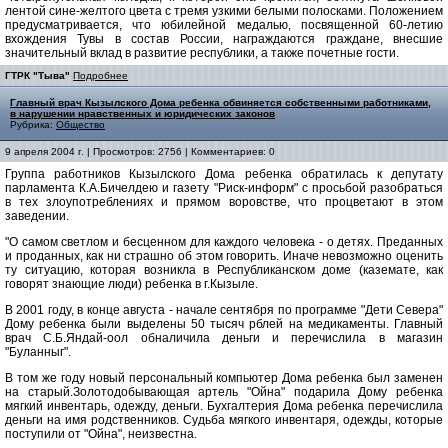
лентой сине-желтого цвета с тремя узкими белыми полосками. Положением
предусматривается, что юбилейной медалью, посвященной 60-летию
вхождения Тувы в состав России, награждаются граждане, внесшие
значительный вклад в развитие республики, а также почетные гости.
ГТРК "Тыва"
Подробнее
Главный врач Кызылского Дома ребенка обвиняется собственными работниками,
в нарушении нравственных и юридических законов
Рубрика:
Общество
9 апреля 2004 г. | Просмотров: 2756 | Комментариев: 0
Группа работников Кызылского Дома ребенка обратилась к депутату
парламента К.А.Бичелдею и газету "Риск-информ" с просьбой разобраться
в тех злоупотреблениях и прямом воровстве, что процветают в этом
заведении.
"О самом светлом и бесценном для каждого человека - о детях. Преданных
и проданных, как ни страшно об этом говорить. Иначе невозможно оценить
ту ситуацию, которая возникла в Республиканском доме (каземате, как
говорят знающие люди) ребенка в г.Кызыле.
В 2001 году, в конце августа - начале сентября по программе "Дети Севера"
Дому ребенка были выделены 50 тысяч рблей на медикаменты. Главный
врач С.Б.Яндай-оол обналичила деньги и перечислила в магазин
"Буланныг".
В том же году новый персональный компьютер Дома ребенка был заменен
на старый.Золотодобывающая артель "Ойна" подарила Дому ребенка
мягкий инвентарь, одежду, деньги. Бухгалтерия Дома ребенка перечислила
деньги на имя родственников. Судьба мягкого инвентаря, одежды, которые
поступили от "Ойна", неизвестна.