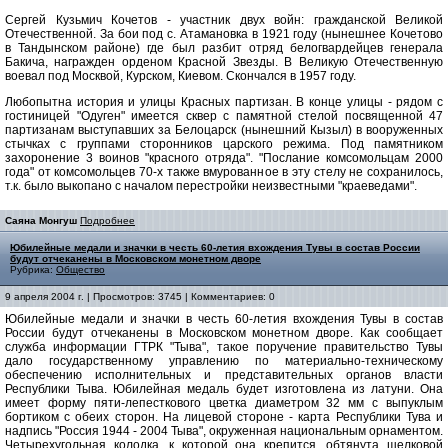
Сергей Кузьмич Кочетов - участник двух войн: гражданской Великой
Отечественной. За бои под с. Атамановка в 1921 году (нынешнее Кочетово
в Тандынском районе) где был разбит отряд белогвардейцев генерала
Бакича, награжден орденом Красной Звезды. В Великую Отечественную
воевал под Москвой, Курском, Киевом. Скончался в 1957 году.
Любопытна история и улицы Красных партизан. В конце улицы - рядом с
гостиницей "Одуген" имеется сквер с памятной стелой посвященной 47
партизанам выступавших за Белоцарск (нынешний Кызыл) в вооруженных
стычках с группами сторонников царского режима. Под памятником
захоронение 3 воинов "красного отряда". "Послание комсомольцам 2000
года" от комсомольцев 70-х также вмурованное в эту стелу не сохранилось,
т.к. было выкопано с началом перестройки неизвестными "краеведами".
Саяна Монгуш
Подробнее
Юбилейные медали и значки в честь 60-летия вхождения Тувы в состав России
будут отчеканены в Московском монетном дворе
Рубрика:
Общество
9 апреля 2004 г. | Просмотров: 3745 | Комментариев: 0
Юбилейные медали и значки в честь 60-летия вхождения Тувы в состав
России будут отчеканены в Московском монетном дворе. Как сообщает
служба информации ГТРК "Тыва", такое поручение правительство Тувы
дало государственному управлению по материально-техническому
обеспечению исполнительных и представительных органов власти
Республики Тыва. Юбилейная медаль будет изготовлена из латуни. Она
имеет форму пяти-лепесткового цветка диаметром 32 мм с выпуклым
бортиком с обеих сторон. На лицевой стороне - карта Республики Тува и
надпись "Россия 1944 - 2004 Тыва", окруженная национальным орнаментом.
Четырехугольная колодка, к которой она крепится, обтянута шелковой