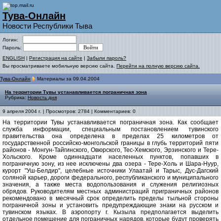
Тува-Онлайн
Новости Республики Тыва
Логин:
Пароль:
ENGLISH
|
Регистрация на сайте
|
Забыли пароль?
Вы просматриваете мобильную версию сайта.
Перейти на полную версию сайта.
Тува-Онлайн
Материалы за 09.04.2004
На территории Тувы устанавливается пограничная зона
Рубрика:
Новость дня
9 апреля 2004 г. | Просмотров: 2784 | Комментариев: 0
На территории Тувы устанавливается пограничная зона. Как сообщает
служба информации, специальным постановлением тувинского
правительства она определена в пределах 25 километров от
государственной российско-монгольской границы в глубь территорий пяти
районов - Монгун-Тайгинского, Овюрского, Тес-Хемского, Эрзинского и Тере-
Хольского. Кроме одиннадцати населенных пунктов, попавших в
пограничную зону, из нее исключены два озера - Тере-Холь и Шара-Нуур,
курорт "Уш-Белдир", целебные источники Улаатай и Тарыс, Дус-Дагский
соляной карьер, дороги федерального, республиканского и муниципального
значения, а также места водопользования и служения религиозных
обрядов. Руководителям местных администраций приграничных районов
рекомендовано в месячный срок определить пределы тыльной стороны
пограничной зоны и установить предупреждающие знаки на русском и
тувинском языках. В аэропорту г. Кызыла предполагается выделить
отдельное помещение для пограничных нарядов, которые будут проверять