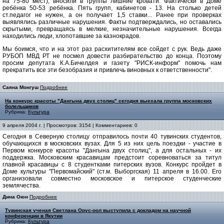
на 75-80 мест), вносили в группы лишние кровати. Фактически в Доме
ребёнка 50-53 ребёнка. Пять групп, кабинетов - 13. На столько детей
ст.педагог не нужен, а он получает 1,5 ставки... Ранее при проверках
выявлялись различные нарушения. Факты подтверждались, но оставались
скрытыми, превращаясь в мелкие, незначительные нарушения. Всегда
находились люди, хлопотавшие за казнокрадов.
Мы боимся, что и на этот раз расхитителям все сойдет с рук. Ведь даже
РУБОП МВД РТ не посмел довести разбирательство до конца. Поэтому
просим депутата К.А.Бичелдея и газету "РИСК-информ" помочь нам
прекратить все эти безобразия и привлечь виновных к ответственности".
Саяна Монгуш
Подробнее
На конкурс красоты "Дангына двух столиц" сегодня выехала группа московских
болельщиков
Рубрика:
Культура
9 апреля 2004 г. | Просмотров: 3154 | Комментариев: 0
Сегодня в Северную столицу отправилось почти 40 тувинских студентов,
обучающихся в московских вузах. Для 5 из них цель поездки - участие в
Первом конкурсе красоты "Дангына двух столиц", а для остальных - их
поддержка. Московским красавицам предстоит соревноваться за титул
главной красавицы с 8 студентками питерских вузов. Конкурс пройдет в
Доме культуры "Первомайский" (ст.м. Выборгская) 11 апреля в 16.00. Его
организовали совместно московское и питерское студенческие
землячества.
Дина Оюн
Подробнее
Тувинская ученая Светлана Орус-оол выступила с докладом на научной
конференции в Якутии
Рубрика:
Культура