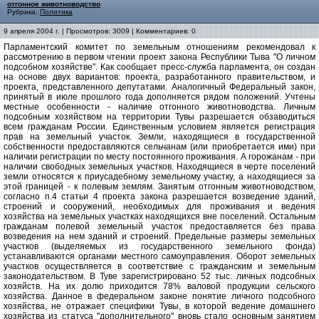
отгонное животноводство
Рубрика:
Политика
9 апреля 2004 г. | Просмотров: 3009 | Комментариев: 0
Парламентский комитет по земельным отношениям рекомендовал к
рассмотрению в первом чтении проект закона Республики Тыва "О личном
подсобном хозяйстве". Как сообщает пресс-служба парламента, он создан
на основе двух вариантов: проекта, разработанного правительством, и
проекта, представленного депутатами. Аналогичный Федеральный закон,
принятый в июле прошлого года дополняется рядом положений. Учтены
местные особенности - наличие отгонного животноводства. Личным
подсобным хозяйством на территории Тувы разрешается обзаводиться
всем гражданам России. Единственным условием является регистрация
прав на земельный участок. Земли, находящиеся в государственной
собственности предоставляются сельчанам (или приобретается ими) при
наличии регистрации по месту постоянного проживания. А горожанам - при
наличии свободных земельных участков. Находящиеся в черте поселений
земли относятся к приусадебному земельному участку, а находящиеся за
этой границей - к полевым землям. Занятым отгонным животноводством,
согласно п.4 статьи 4 проекта закона разрешается возведение зданий,
строений и сооружений, необходимых для проживания и ведения
хозяйства на земельных участках находящихся вне поселений. Остальным
гражданам полевой земельный участок предоставляется без права
возведения на нем зданий и строений. Предельные размеры земельных
участков (выделяемых из государственного земельного фонда)
устанавливаются органами местного самоуправления. Оборот земельных
участков осуществляется в соответствие с гражданским и земельным
законодательством. В Туве зарегистрировано 52 тыс. личных подсобных
хозяйств. На их долю приходится 78% валовой продукции сельского
хозяйства. Данное в федеральном законе понятие личного подсобного
хозяйства, не отражает специфики Тувы, в которой ведение домашнего
хозяйства из статуса "дополнительного" вновь стало основным занятием