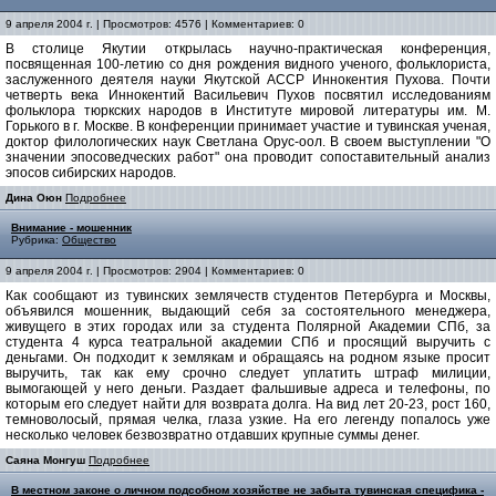
9 апреля 2004 г. | Просмотров: 4576 | Комментариев: 0
В столице Якутии открылась научно-практическая конференция,
посвященная 100-летию со дня рождения видного ученого, фольклориста,
заслуженного деятеля науки Якутской АССР Иннокентия Пухова. Почти
четверть века Иннокентий Васильевич Пухов посвятил исследованиям
фольклора тюркских народов в Институте мировой литературы им. М.
Горького в г. Москве. В конференции принимает участие и тувинская ученая,
доктор филологических наук Светлана Орус-оол. В своем выступлении "О
значении эпосоведческих работ" она проводит сопоставительный анализ
эпосов сибирских народов.
Дина Оюн
Подробнее
Внимание - мошенник
Рубрика:
Общество
9 апреля 2004 г. | Просмотров: 2904 | Комментариев: 0
Как сообщают из тувинских землячеств студентов Петербурга и Москвы,
объявился мошенник, выдающий себя за состоятельного менеджера,
живущего в этих городах или за студента Полярной Академии СПб, за
студента 4 курса театральной академии СПб и просящий выручить с
деньгами. Он подходит к землякам и обращаясь на родном языке просит
выручить, так как ему срочно следует уплатить штраф милиции,
вымогающей у него деньги. Раздает фальшивые адреса и телефоны, по
которым его следует найти для возврата долга. На вид лет 20-23, рост 160,
темноволосый, прямая челка, глаза узкие. На его легенду попалось уже
несколько человек безвозвратно отдавших крупные суммы денег.
Саяна Монгуш
Подробнее
В местном законе о личном подсобном хозяйстве не забыта тувинская специфика -