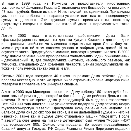
В марте 1999 года из Иркутска от представителя иностранных
усыновителей Доманина Романа Степановича для Дома ребенка поступили
47 тысяч рублей. Деньги исчезли. И этот случай - не единичный. При каждом
усыновлении ребенка иностранцы-усыновители платят определенную
сумму в долларах. Эти крупные суммы присваиваются, поскольку
отсутствует спецсчет в банке, на который должны перечисляться такие
деньги.
Летом 2003 года ответственными работниками Дома были
сфальсифицированы документы девочки Кужугет Кристины для передачи
иностранцам - якобы ее мать лишена родительских прав. Слава богу, что
мама-студентка об этом вовремя узнала и забрала дочь домой. И это
случается часто. Придут убогие мамаши, поплачут и уходят ни с чем. В 2003
году Домом ребенка были приобретены холодильники: один обыкновенный
- двухкамерный, и, два холодильника бытовых, небольшого размера, как
тумбочка, специально для хранения лекарств. Этими холодильниками мы
тоже не пользуемся, так как они исчезли.
Осенью 2001 года поступили 40 тысяч на ремонт Дома ребенка. Деньги
пропали бесследно. В это же время была отремонтирована квартира сына
главврача и справлена его шикарная свадьба.
А летом 2003 года Минздрав перечислил Дому ребенку 180 тысяч рублей на
капитальный ремонт для постройки бассейна в Доме ребенка. Деньги также
исчезли. В это же время дома у заведующей был сделан евроремонт.
Весной 1999 года иностранные усыновители подарили Дому ребенку белую
грузопассажирскую "Газель". Прослужила Дому ребенку она недолго. На
балансе Дома она до сих пор не стоит, и о её дальнейшей судьбе ничего не
известно. Также как о судьбе двух стиральных машин "Индезит". После
"Газели" за счет денег на питание детей-сирот был куплен "Москвич-ИЖ"
под госномером 805. Сейчас она продана. Во время предвыборных
баталий депутат Госдумы РФ Ондар Чылгычы Чимит-Доржуевич подарил