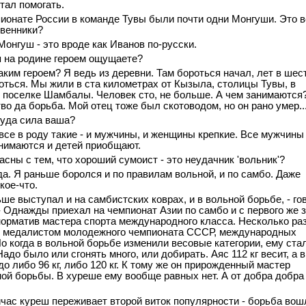
тал помогать.
пионате России в команде Тувы были почти одни Монгуши. Это в
венники?
 Монгуш - это вроде как Иванов по-русски.
я на родине героем ощущаете?
таким героем? Я ведь из деревни. Там бороться начал, лет в шес
ться. Мы жили в ста километрах от Кызыла, столицы Тувы, в
поселке Шамбалы. Человек сто, не больше. А чем занимаются
во да борьба. Мой отец тоже был скотоводом, но он рано умер..
ткуда сила ваша?
с все в роду такие - и мужчины, и женщины крепкие. Все мужчины
нимаются и детей приобщают.
асны с тем, что хороший сумоист - это неудачник 'вольник'?
да. Я раньше боролся и по правилам вольной, и по самбо. Даже
кое-что.
ьше выступал и на самбистских коврах, и в вольной борьбе, - го
- Однажды приехал на чемпионат Азии по самбо и с первого же 
орматив мастера спорта международного класса. Несколько ра
я медалистом молодежного чемпионата СССР, международных
Но когда в вольной борьбе изменили весовые категории, ему ста
адо было или сгонять много, или добирать. Аяс 112 кг весит, а в
о либо 96 кг, либо 120 кг. К тому же он прирожденный мастер
ой борьбы. В xуреше ему вообще равных нет. А от добра добра
йчас куреш переживает второй виток популярности - борьба вош