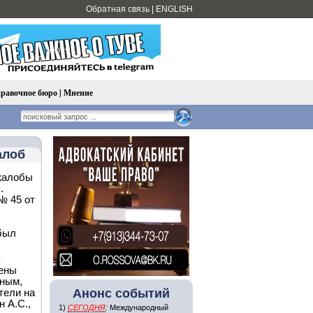
Обратная связь
|
ENGLISH
равочное бюро
|
Мнение
алоб
 жалобы
.
№ 45 от
 был
лены
ьным,
Анонс событий
тели на
 А.С.,
1)
СЕГОДНЯ
:
Международный