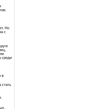
и
тие.
ет. Но
ва с
круге
нец,
ием
а среди
о в
а стать
.
ыл.