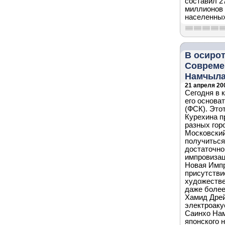
составил 2
миллионов 
населенных
В осиро
Совреме
Намчыла
21 апреля 200
Сегодня в 
его основа
(ФСК). Это
Курехина пр
разных гор
Московский
получиться
достаточно
импровизац
Новая Импр
присутстви
художестве
даже более
Хамид Дрей
электроаку
Саинхо Нам
японского 