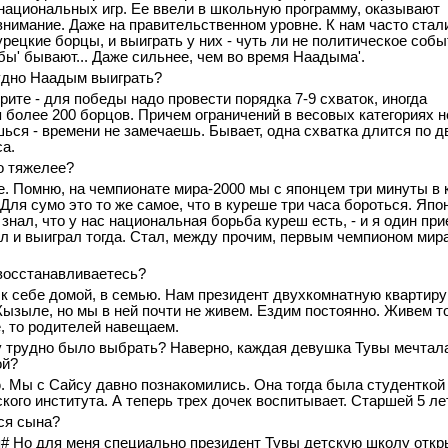
национальных игр. Ее ввели в школьную программу, оказывают
внимание. Даже на правительственном уровне. К нам часто стал
урецкие борцы, и выиграть у них - чуть ли не политическое собы
убы' бывают... Даже сильнее, чем во время Наадыма'.
рудно Наадым выиграть?
трите - для победы надо провести порядка 7-9 схваток, иногда
 более 200 борцов. Причем ограничений в весовых категориях н
шься - времени не замечаешь. Бывает, одна схватка длится по д
а.
мо тяжелее?
че. Помню, на чемпионате мира-2000 мы с японцем три минуты в 
Для сумо это то же самое, что в куреше три часа бороться. Япо
 знал, что у нас национальная борьба куреш есть, - и я один пр
л и выиграл тогда. Стал, между прочим, первым чемпионом мир
 восстанавливаетесь?
 к себе домой, в семью. Нам президент двухкомнатную квартиру
Кызыле, но мы в ней почти не живем. Ездим постоянно. Живем т
, то родителей навещаем.
у трудно было выбрать? Наверно, каждая девушка Тувы мечтал
ой?
ю. Мы с Сайсу давно познакомились. Она тогда была студенткой
кого института. А теперь трех дочек воспитывает. Старшей 5 лет
тся сына?
я# Но для меня специально президент Тувы детскую школу откр