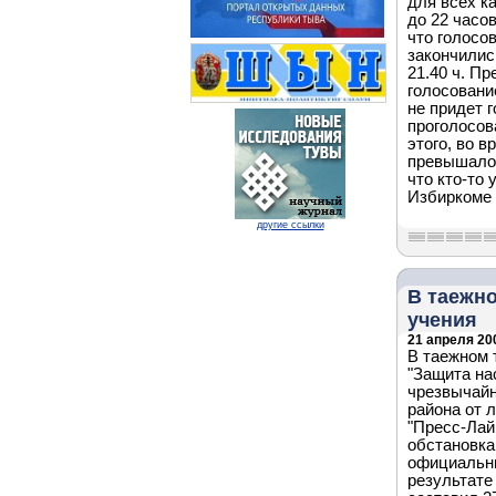
для всех к
до 22 часо
что голосов
закончилис
21.40 ч. П
голосовани
не придет 
проголосов
этого, во 
превышало 
что кто-то
Избиркоме 
другие ссылки
В таежно
учения
21 апреля 200
В таежном 
"Защита на
чрезвычайн
района от 
"Пресс-Лай
обстановка
официальны
результате