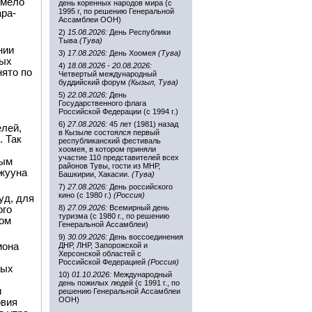
имело
день коренных народов мира (с
1995 г, по решению Генеральной
ара-
Ассамблеи ООН)
2)
15.08.2026:
День Республики
Тыва
(Тува)
нии
3)
17.08.2026:
День Хоомея
(Тува)
ных
4)
18.08.2026 - 20.08.2026:
нято по
Четвертый международный
буддийский форум
(Кызыл, Тува)
5)
22.08.2026:
День
Государственного флага
Российской Федерации (с 1994 г.)
6)
27.08.2026:
45 лет (1981) назад
елей,
в Кызыле состоялся первый
. Так
республиканский фестиваль
хоомея, в котором приняли
участие 110 представителей всех
рым
районов Тувы, гости из МНР,
ожууна
Башкирии, Хакасии.
(Тува)
7)
27.08.2026:
День российского
кино (с 1980 г.)
(Россия)
уд, для
8)
27.09.2026:
Всемирный день
ого
туризма (с 1980 г., по решению
ком
Генеральной Ассамблеи)
9)
30.09.2026:
День воссоединения
мона
ДНР, ЛНР, Запорожской и
Херсонской областей с
Российской Федерацией
(Россия)
ных
10)
01.10.2026:
Международный
день пожилых людей (с 1991 г., по
и
решению Генеральной Ассамблеи
ООН)
овия