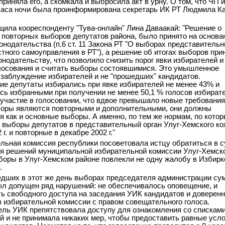
приняла его, а скомкала и выбросила акт в урну. О том, что ЧП 
 часа ночи была проинформирована секретарь ИК РТ Людмила К
щила коореспонденту "Тува-онлайн" Лина Даваакай: "Решение о
 повторных выборов депутатов района, было принято на основа
конодательства (п.6 ст. 11 Закона РТ "О выборах представитель
стного самоуправления в РТ"), а решение об итогах выборов при
онодательству, что позволило снизить порог явки избирателей и
лосования и считать выборы состоявшимися. Это умышленное
 заблуждение избирателей и не "прошедших" кандидатов.
е депутаты избирались при явке избирателей не менее 43% и
сь избранными при получении не менее 50,1 % голосов избират
участие в голосовании, что вдвое превышало новые требования
боры являются повторными и дополнительными, они должны
я как и основные выборы. А именно, по тем же нормам, по кото
 выборы депутатов в представительный орган Улуг-Хемского к
 г. и повторные в декабре 2002 г."
льная комиссия республики посоветовала истцу обратиться в с
я решений муниципальной избирательной комиссии Улуг-Хемск
боры в Улуг-Хемском районе повлекли не одну жалобу в Избир
.
дших в этот же день выборах председателя администрации су
л допущен ряд нарушений: не обеспечивалось оповещение, и
ь свободного доступа на заседания УИК кандидатов и доверен
в избирательной комиссии с правом совещательного голоса.
ль УИК препятствовала доступу для ознакомления со спискам
й и не принимала никаких мер, чтобы предоставить равные усл