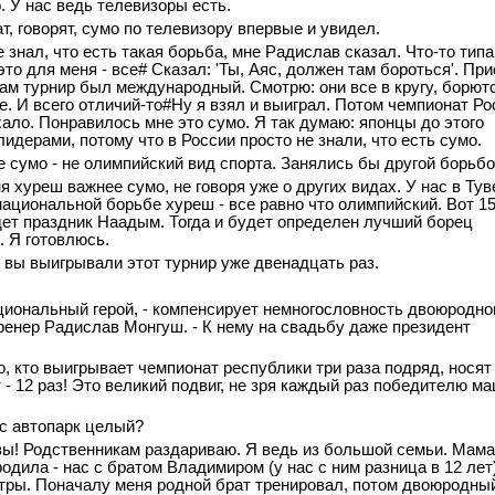
. У нас ведь телевизоры есть.
т, говорят, сумо по телевизору впервые и увидел.
не знал, что есть такая борьба, мне Радислав сказал. Что-то типа
то для меня - все# Сказал: 'Ты, Аяс, должен там бороться'. Пр
Там турнир был международный. Смотрю: они все в кругу, борютс
ле. И всего отличий-то#Ну я взял и выиграл. Потом чемпионат Ро
ало. Понравилось мне это сумо. Я так думаю: японцы до этого
идерами, потому что в России просто не знали, что есть сумо.
же сумо - не олимпийский вид спорта. Занялись бы другой борьбо
я xуреш важнее сумо, не говоря уже о других видах. У нас в Тув
национальной борьбе xуреш - все равно что олимпийский. Вот 1
дет праздник Наадым. Тогда и будет определен лучший борец
. Я готовлюсь.
т, вы выигрывали этот турнир уже двенадцать раз.
ациональный герой, - компенсирует немногословность двоюродно
тренер Радислав Монгуш. - К нему на свадьбу даже президент
го, кто выигрывает чемпионат республики три раза подряд, носят
т - 12 раз! Это великий подвиг, не зря каждый раз победителю м
ас автопарк целый?
 вы! Родственникам раздариваю. Я ведь из большой семьи. Мама
одила - нас с братом Владимиром (у нас с ним разница в 12 лет
тры. Поначалу меня родной брат тренировал, потом двоюродны