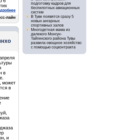
о 6
подготовку кадров для
угих
беспилотных авиационных
дробнее
систем
В Туве появятся сразу 5
сс-лайн
новых ангарных
спортивных залов
Многодетная мама из
далекого Монгун-
Тайгинского района Тувы
инхо
развила овощное хозяйство
с помощью соцконтракта
 апреля
ьтуры
я
н в
е.
, может
тся в
ение
е
уй,
джаза
иджаза
ер
н, и