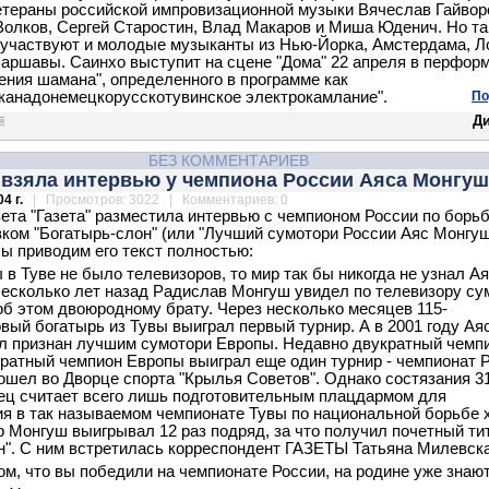
етераны российской импровизационной музыки Вячеслав Гайвор
олков, Сергей Старостин, Влад Макаров и Миша Юденич. Но та
участвуют и молодые музыканты из Нью-Йорка, Амстердама, Л
аршавы. Саинхо выступит на сцене "Дома" 22 апреля в перфор
ения шамана", определенного в программе как
канадонемецкорусскотувинское электрокамлание".
По
Д
БЕЗ КОММЕНТАРИЕВ
 взяла интервью у чемпиона России Аяса Монгу
4 г.
| Просмотров: 3022 | Комментариев: 0
зета "Газета" разместила интервью с чемпионом России по борь
вком "Богатырь-слон" (или "Лучший сумотори России Аяс Монгуш
ы приводим его текст полностью:
ы в Туве не было телевизоров, то мир так бы никогда не узнал А
есколько лет назад Радислав Монгуш увидел по телевизору су
об этом двоюродному брату. Через несколько месяцев 115-
вый богатырь из Тувы выиграл первый турнир. А в 2001 году Ая
 признан лучшим сумотори Европы. Недавно двукратный чемп
кратный чемпион Европы выиграл еще один турнир - чемпионат Р
ошел во Дворце спорта "Крылья Советов". Однако состязания 3
ец считает всего лишь подготовительным плацдармом для
я в так называемом чемпионате Тувы по национальной борьбе 
р Монгуш выигрывал 12 раз подряд, за что получил почетный ти
н". С ним встретилась корреспондент ГАЗЕТЫ Татьяна Милевска
 том, что вы победили на чемпионате России, на родине уже знаю