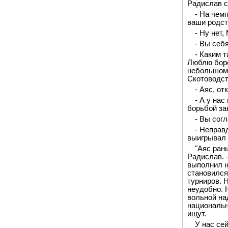
Радислав с
- На чем
ваши родст
- Ну нет,
- Вы себ
- Каким 
Люблю боро
небольшом 
Скотоводст
- Аяс, о
- А у на
борьбой за
- Вы согл
- Неправ
выигрывал 
"Аяс ран
Радислав. 
выполнил н
становилс
турниров. 
неудобно. Н
вольной над
национальн
ищут.
У нас се