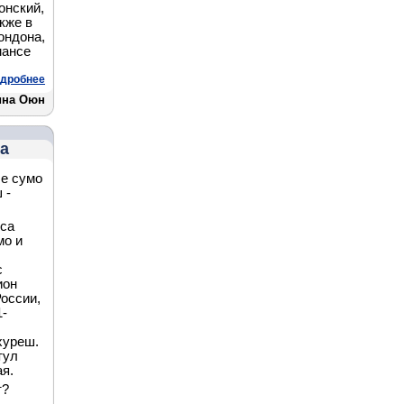
онский,
кже в
ондона,
мансе
дробнее
ина Оюн
ша
бе сумо
 -
яса
мо и
с
ион
оссии,
1-
xуреш.
тул
я.
т?