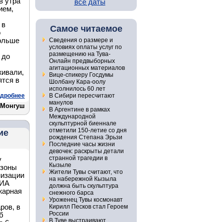
в утра
все даты
ием,
 в
Самое читаемое
о
больше
Сведения о размере и
условиях оплаты услуг по
размещению на Тува-
 до
Онлайн предвыборных
агитационных материалов
живали,
Вице-спикеру Госдумы
ятся в
Шолбану Кара-оолу
исполнилось 60 лет
дробнее
В Сибири пересчитают
манулов
 Монгуш
В Аргентине в рамках
Международной
скульптурной биеннале
отметили 150-летие со дня
ие
рождения Степана Эрьзи
Последние часы жизни
девочек: раскрыты детали
странной трагедии в
у
Кызыле
 зоны
Жители Тувы считают, что
низации
на набережной Кызыла
 ИА
должна быть скульптура
жарная
снежного барса
Уроженец Тувы космонавт
ров, в
Кирилл Песков стал Героем
России
б
В Туве выстраивают