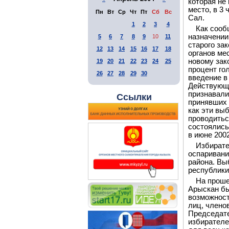
которая не 
место, в 3
Пн
Вт
Ср
Чт
Пт
Сб
Вс
Сал.
1
2
3
4
Как сооб
назначении
5
6
7
8
9
10
11
старого за
12
13
14
15
16
17
18
органов ме
новому зак
19
20
21
22
23
24
25
процент го
26
27
28
29
30
введение в
Действующи
признавали
Ссылки
принявших 
как эти вы
проводитьс
состоялись
в июне 2002
Избирате
оспаривани
района. Вы
республики
На проше
Арыскан бы
возможност
лиц, члено
Председате
избирателе