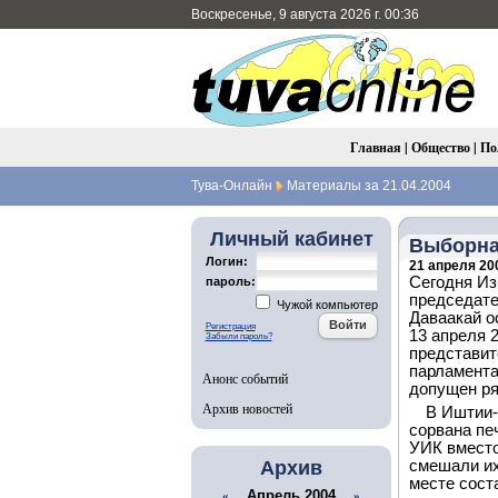
Воскресенье, 9 августа 2026 г. 00:36
Главная
|
Общество
|
По
Тува-Онлайн
Материалы за 21.04.2004
Личный кабинет
Выборная
Логин:
21 апреля 200
Сегодня Из
пароль:
председате
Чужой компьютер
Даваакай о
Регистрация
13 апреля 
Забыли пароль?
представит
парламента
Анонс событий
допущен ря
Архив новостей
В Иштии-
сорвана пе
УИК вместо
Архив
смешали их
месте сост
Апрель 2004
«
»