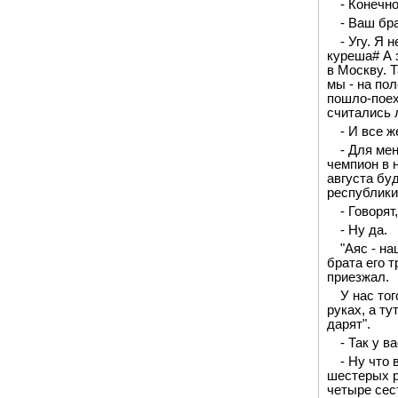
- Конечно
- Ваш бра
- Угу. Я 
куреша# А э
в Москву. 
мы - на по
пошло-поех
считались л
- И все 
- Для мен
чемпион в 
августа бу
республики
- Говоря
- Ну да.
"Аяс - н
брата его 
приезжал.
У нас то
руках, а ту
дарят".
- Так у в
- Ну что
шестерых р
четыре сес