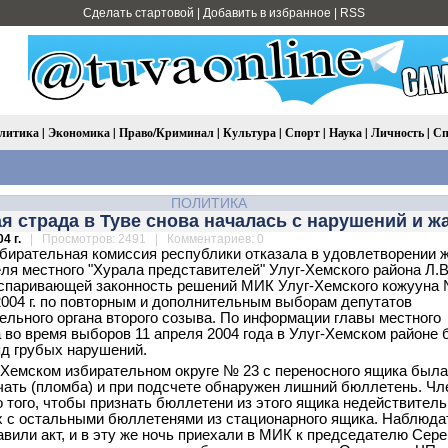
Сделать стартовой
|
Добавить в избранное
|
RSS
литика
|
Экономика
|
Право/Криминал
|
Культура
|
Спорт
|
Наука
|
Личность
|
Сп
ПОЛИТИКА
 страда в Туве снова началась с нарушений и ж
4 г.
| Просмотров: 2491 | Комментариев: 0
бирательная комиссия республики отказала в удовлетворении
ля местного "Хурала представителей" Улуг-Хемского района Л.В
спаривающей законность решений МИК Улуг-Хемского кожууна 
2004 г. по повторным и дополнительным выборам депутатов
ельного органа второго созыва. По информации главы местного
 во время выборов 11 апреля 2004 года в Улуг-Хемском районе
д грубых нарушений.
Хемском избирательном округе № 23 с переносного ящика была
чать (пломба) и при подсчете обнаружен лишний бюллетень. Ч
 того, чтобы признать бюллетени из этого ящика недействител
 с остальными бюллетенями из стационарного ящика. Наблюда
авили акт, и в эту же ночь приехали в МИК к председателю Серен