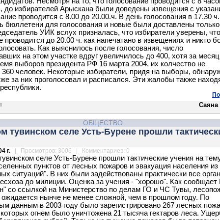
андидатов. Несмотря на то, что голосование проводится с 8 часо
в, до избирателей Арыскана были доведены извещения с указан
ание проводится с 8.00 до 20.00.ч. В день голосования в 17.30 ч.
ь бюллетени для голосования и новые были доставлены только
редседатель УИК вслух призналась, что избиратели уверены, чт
е проводится до 20.00 ч. как напечатано в извещениях и никто 
голосовать. Как выяснилось после голосования, число
авших на этом участке вдруг увеличилось до 400, хотя за месяц
время выборов президента РФ 16 марта 2004, их колчество не
360 человек. Некоторые избиратели, придя на выборы, обнару
 уже за них проголосовал и расписался. Эти жалобы также наход
республики.
По
Саяна
ОБЩЕСТВО
м тувинском селе Усть-Бурене прошли тактическ
4 г.
| Просмотров: 3006 | Комментариев: 0
тувинском селе Усть-Бурене прошли тактические учения на тем
селенных пунктов от лесных пожаров и эвакуация населения из
ых ситуаций". В них были задействованы практически все орга
лесхоза до милиции. Оценка за учения - "хорошо". Как сообщает
н" со ссылкой на Министерство по делам ГО и ЧС Тувы, лесопо
 ожидается нынче не менее сложной, чем в прошлом году. По
м данным в 2003 году было зарегистрировано 267 лесных пожа
 которых огнем было уничтожена 21 тысяча гектаров леса. Ущер