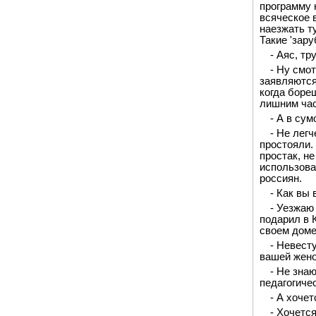
программу 
всяческое 
наезжать т
Такие 'зар
- Аяс, т
- Ну смо
заявляются
когда боре
лишним час
- А в су
- Не лег
простояли. 
простак, не
использова
россиян.
- Как вы
- Уезжаю
подарил в 
своем доме
- Невест
вашей жен
- Не зна
педагогичес
- А хоче
- Хочетс