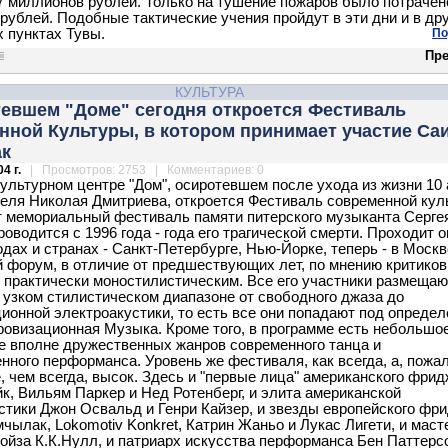
7 миллионов рублей. Только на тушение пожаров было потрачен
рублей. Подобные тактические учения пройдут в эти дни и в др
 пунктах Тувы.
По
Пре
КУЛЬТУРА
тевшем "Доме" сегодня откроется Фестиваль
нной Культуры, в котором принимает участие Са
к
4 г.
| Просмотров: 2753 | Комментариев: 0
культурном центре "Дом", осиротевшем после ухода из жизни 10
теля Николая Дмитриева, откроется Фестиваль современной кул
т мемориальный фестиваль памяти питерского музыканта Серге
оводится с 1996 года - года его трагической смерти. Проходит о
одах и странах - Санкт-Петербурге, Нью-Йорке, теперь - в Москв
 форум, в отличие от предшествующих лет, по мнению критиков
 практически моностилистическим. Все его участники размещаю
 узком стилистическом диапазоне от свободного джаза до
ионной электроакустики, то есть все они попадают под определ
овизационная Музыка. Кроме того, в программе есть небольшо
е вполне дружественных жанров современного танца и
нного перформанса. Уровень же фестиваля, как всегда, а, пожал
, чем всегда, высок. Здесь и "первые лица" американского фри
к, Вильям Паркер и Нед Ротенберг, и элита американской
стики Джон Освальд и Генри Кайзер, и звезды европейского фр
чылак, Lokomotiv Konkret, Катрин Жаньо и Лукас Лигети, и маст
нойза К.К.Нулл, и патриарх искусства перформанса Бен Паттерсо