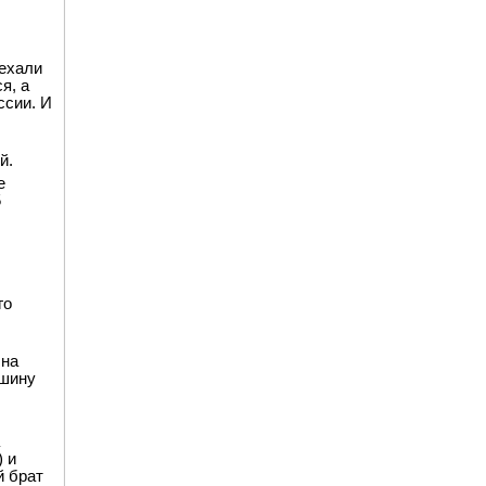
иехали
я, а
ссии. И
й.
е
5
го
 на
ашину
) и
й брат