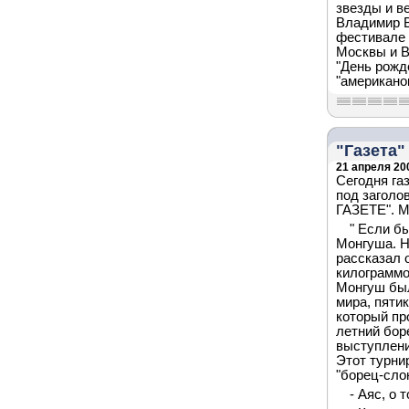
звезды и в
Владимир В
фестивале 
Москвы и В
"День рожд
"американо
"Газета"
21 апреля 200
Сегодня га
под заголо
ГАЗЕТЕ". М
" Если б
Монгуша. Н
рассказал 
килограммо
Монгуш был
мира, пяти
который пр
летний бор
выступлени
Этот турни
"борец-сло
- Аяс, о