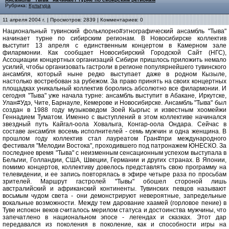
Рубрика:
Культура
11 апреля 2004 г. | Просмотров: 2839 | Комментариев: 0
Национальный тувинский фольклорно#этнографический ансамбль "Тыва"
начинает турне по сибирским регионам. В Новосибирске коллектив
выступит 13 апреля с единственным концертом в Камерном зале
филармонии. Как сообщает Новосибирский Городской Сайт (НГС),
Ассоциации концертных организаций Сибири пришлось приложить немало
усилий, чтобы организовать гастроли в регионе популярнейшего тувинского
ансамбля, который ныне редко выступает даже в родном Кызыле,
настолько востребован за рубежом. За право принять на своих концертных
площадках уникальный коллектив боролись абсолютно все филармонии. И
сегодня "Тыва" уже начала турне: ансамбль выступит в Абакане, Иркутске,
Улан#Удэ, Чите, Барнауле, Кемерове и Новосибирске. Ансамбль "Тыва" был
создан в 1988 году музыковедом Зоей Кыргыс и известным хоомейжи
Геннадием Туматом. Именно с выступлений в этом коллективе начинался
звездный путь Кайгал-оола Ховалыга, Конгар-оола Ондара. Сейчас в
составе ансамбля восемь исполнителей - семь мужчин и одна женщина. В
прошлом году коллектив стал лауреатом Гран#при международного
фестиваля "Мелодии Востока", проходившего под патронажем ЮНЕСКО. За
последнее время "Тыва" с неизменным сенсационным успехом выступала в
Бельгии, Голландии, США, Швеции, Германии и других странах. В Японии,
помимо концертов, коллективу довелось представлять свою программу на
телевидении, и ее запись повторялась в эфире четыре раза по просьбам
зрителей. Маршрут гастролей "Тывы" обошел стороной лишь
австралийский и африканский континенты. Тувинских певцов называют
восьмым чудом света - они демонстрируют невероятные, запредельные
вокальные возможности. Между тем дарование хаамей (горловое пение) в
Туве испокон веков считалось мерилом статуса и достоинства мужчины, что
запечатлено в национальном эпосе - легендах и сказках. Этот дар
передавался из поколения в поколение, как и способности игры на