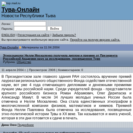
Тува-Онлайн
Новости Республики Тыва
Логин:
Пароль:
ENGLISH
|
Регистрация на сайте
|
Забыли пароль?
Вы просматриваете мобильную версию сайта.
Перейти на полную версию сайта.
Тува-Онлайн
Материалы за 11.04.2004
Этносоциолог Нелли Москаленко получила диплом и премию от Президента
Российской Академии наук за исследование, посвященное Туве
Рубрика:
Общество
11 апреля 2004 г. | Просмотров: 2906 | Комментариев: 0
В Президентском зале главного здания РАН состоялось вручение премий
лауреатам регионального общественного Фонда содействия отечественной
науке, вот уже 4 года отмечающего дипломами и денежными премиями
лучшие умы российской науки. Среди учредителей фонда - представители
крупного российского бизнеса Роман Абрамович, Олег Дерипаска и
Александр Мамут. В числе 34 лучших молодых ученых России была
отмечена и Нелли Москаленко. Она стала единственных этнографом в
многочисленной компании физиков, математиков и химиков. Премией
Фонда Нелли Павловна была отмечена за исследования, посвященные
этно-политической истории Тувы в ХХ веке. Так называется и книга ученой,
которая в эти дни готовится к сдаче в печать.
Дина Оюн
Подробнее
Ансамбль "Тыва" начинает турне по сибирским регионам