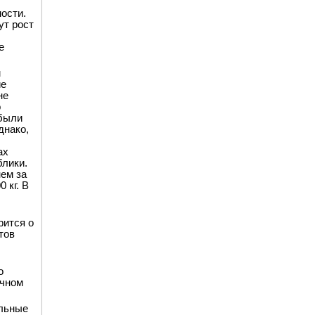
ости.
ут рост
е
м
ие
не
о
 были
днако,
ах
блики.
нем за
 кг. В
рится о
тов
о
учном
ельные