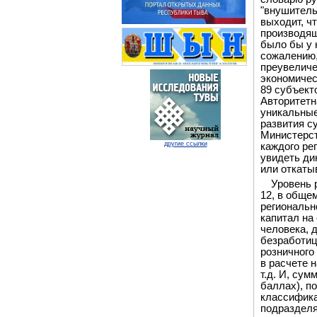
"внушитель
выходит, ч
производящ
было бы у 
сожалению,
преувеличе
экономичес
89 субъект
Авторитетн
уникальные
развития с
Министерст
другие ссылки
каждого ре
увидеть ди
или откаты
Уровень 
12, в обще
региональн
капитал на
человека, 
безработиц
розничного
в расчете 
т.д. И, су
баллах), п
классифика
подразделя