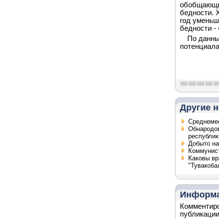
обобщающий
бедности. 
год уменьш
бедности -
По данны
потенциала
Другие н
Среднемес
Обнародо
республик
Добыто на
Коммунис
Каковы вр
"Тувакоба
Информ
Комментиро
публикации