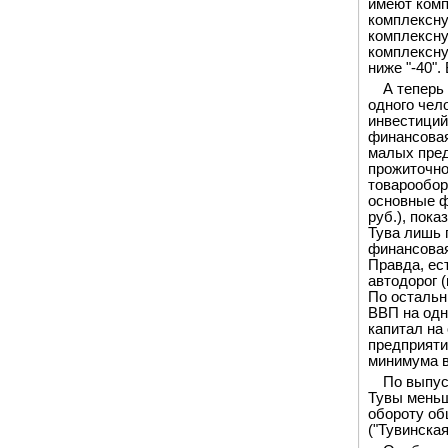
имеют комп
комплексну
комплексную
комплексную
ниже "-40".
А теперь
одного чело
инвестиций 
финансовая 
малых пред
прожиточно
товарооборо
основные ф
руб.), пока
Тува лишь 
финансовая
Правда, ес
автодорог 
По остальн
ВВП на одн
капитал на
предприяти
минимума в 
По выпус
Тувы меньш
обороту общ
("Тувинская