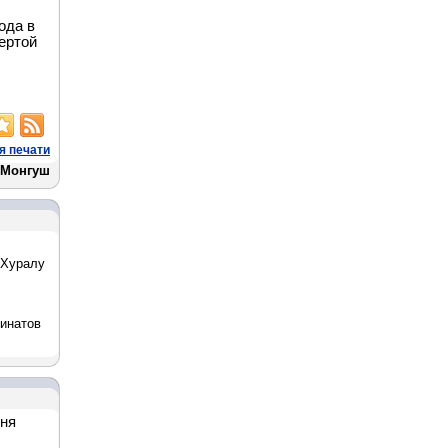
ода в
ертой
я печати
 Монгуш
 Хуралу
бинатов
дня