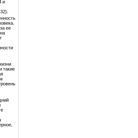
4 и
32).
енность
ловека.
за ее
 на
т
нности
жизни
и такие
ая
ем
уровень
дний
н
те
а
ерное,