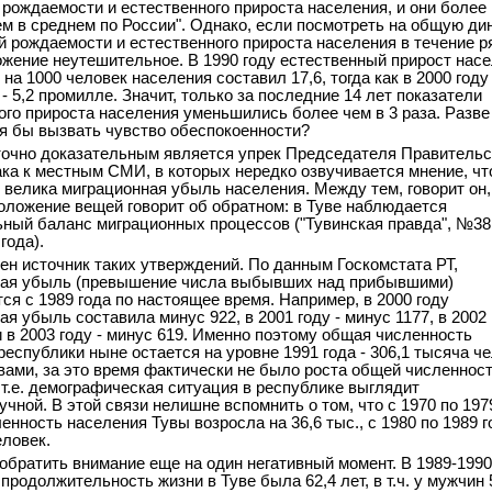
 рождаемости и естественного прироста населения, и они более
ем в среднем по России". Однако, если посмотреть на общую ди
й рождаемости и естественного прироста населения в течение р
ложение неутешительное. В 1990 году естественный прирост нас
на 1000 человек населения составил 17,6, тогда как в 2000 году -
 - 5,2 промилле. Значит, только за последние 14 лет показатели
ого прироста населения уменьшились более чем в 3 раза. Разве
я бы вызвать чувство обеспокоенности?
очно доказательным является упрек Председателя Правительс
ка к местным СМИ, в которых нередко озвучивается мнение, чт
 велика миграционная убыль населения. Между тем, говорит он,
оложение вещей говорит об обратном: в Туве наблюдается
ный баланс миграционных процессов ("Тувинская правда", №38,
года).
ен источник таких утверждений. По данным Госкомстата РТ,
ная убыль (превышение числа выбывших над прибывшими)
ся с 1989 года по настоящее время. Например, в 2000 году
я убыль составила минус 922, в 2001 году - минус 1177, в 2002 
и в 2003 году - минус 619. Именно поэтому общая численность
республики ныне остается на уровне 1991 года - 306,1 тысяча че
ами, за это время фактически не было роста общей численнос
 т.е. демографическая ситуация в республике выглядит
чной. В этой связи нелишне вспомнить о том, что с 1970 по 197
нность населения Тувы возросла на 36,6 тыс., с 1980 по 1989 го
еловек.
обратить внимание еще на один негативный момент. В 1989-1990
родолжительность жизни в Туве была 62,4 лет, в т.ч. у мужчин 