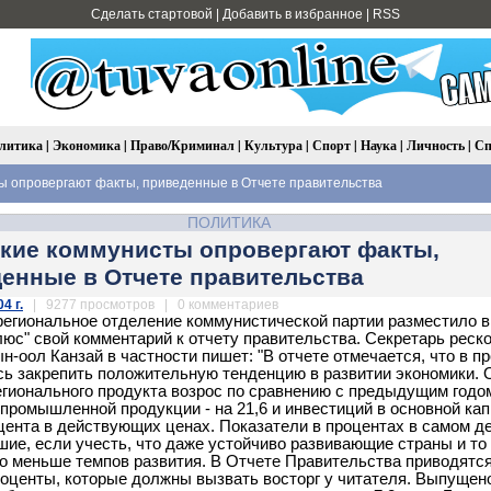
Сделать стартовой
|
Добавить в избранное
|
RSS
литика
|
Экономика
|
Право/Криминал
|
Культура
|
Спорт
|
Наука
|
Личность
|
Сп
ы опровергают факты, приведенные в Отчете правительства
ПОЛИТИКА
кие коммунисты опровергают факты,
енные в Отчете правительства
4 г.
| 9277 просмотров | 0 комментариев
региональное отделение коммунистической партии разместило в
юс" свой комментарий к отчету правительства. Секретарь реск
-оол Канзай в частности пишет: "В отчете отмечается, что в 
сь закрепить положительную тенденцию в развитии экономики.
егионального продукта возрос по сравнению с предыдущим годом
 промышленной продукции - на 21,6 и инвестиций в основной кап
оцента в действующих ценах. Показатели в процентах в самом д
шие, если учесть, что даже устойчиво развивающие страны и то
о меньше темпов развития. В Отчете Правительства приводятс
оценты, которые должны вызвать восторг у читателя. Выпущено