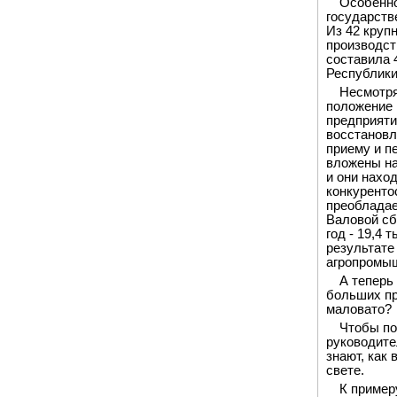
Особенно
государств
Из 42 круп
производст
составила 
Республики 
Несмотря
положение 
предприяти
восстанов
приему и п
вложены на
и они нахо
конкуренто
преобладае
Валовой сбо
год - 19,4 
результате
агропромыш
А теперь
больших пр
маловато?
Чтобы по
руководите
знают, как
свете.
К пример