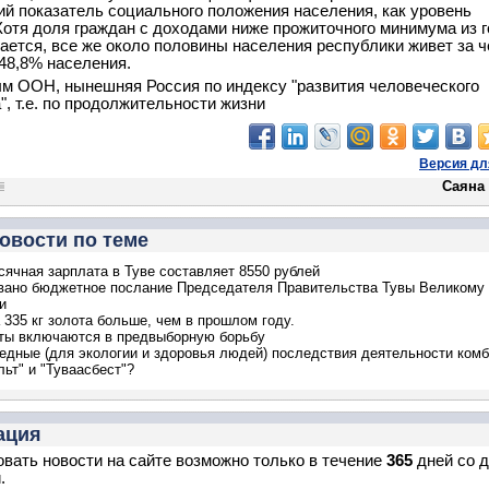
 показатель социального положения населения, как уровень
Хотя доля граждан с доходами ниже прожиточного минимума из г
ается, все же около половины населения республики живет за ч
 48,8% населения.
м ООН, нынешняя Россия по индексу "развития человеческого
", т.е. по продолжительности жизни
Версия дл
Саяна
овости по теме
ячная зарплата в Туве составляет 8550 рублей
вано бюджетное послание Председателя Правительства Тувы Великому
и
 335 кг золота больше, чем в прошлом году.
ты включаются в предвыборную борьбу
едные (для экологии и здоровья людей) последствия деятельности ком
льт" и "Туваасбест"?
ация
вать новости на сайте возможно только в течение
365
дней со 
.