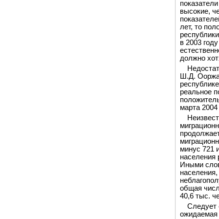
показатели
высокие, ч
показателе
лет, то по
республики 
в 2003 году
естественн
должно хот
Недостат
Ш.Д. Ооржа
республике
реальное п
положитель
марта 2004 
Неизвест
миграцион
продолжает
миграционна
минус 721 
населения 
Иными слов
населения,
неблагополу
общая числе
40,6 тыс. ч
Следует 
ожидаемая п