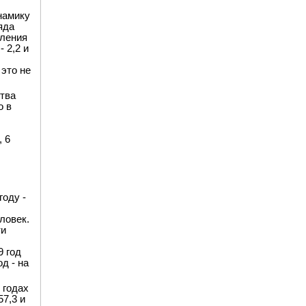
намику
яда
еления
 2,2 и
 это не
тва
о в
 6
году -
ловек.
ти
9 год
д - на
 годах
57,3 и