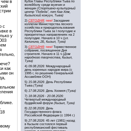
 чем в
Кубок Главы Республики Тыва по
волейболу среди мужчин и
ский
женщин
(Спортивно-культурный
стрии
центр "Победа", пгт Каа-Хем,
Кызылский кожуун, Тыва)
2)
СЕГОДНЯ
:
new!
Заседание
коллегии Министерства лесного
о с
хозяйства и природопользования
ывке в
Республики Тыва за I полугодие и
приоритетных направлениях на 2
лько у
полугодие. Начало в 10 ч
(ул.
003
Калинина, 2Б, Кызыл, Тува)
лем
3)
СЕГОДНЯ
:
new!
Торжественное
я
собрание, посвященное Дня
тельно,
строителя. Начало в 11 ч
(Дом
народного творчества, Кызыл,
Тува)
рече?
4)
09.08.2026:
Международный
и как
день коренных народов мира (с
ыми он
1995 г, по решению Генеральной
Ассамблеи ООН)
да,
5)
15.08.2026:
День Республики
Тыва
(Тува)
тельном
6)
17.08.2026:
День Хоомея
(Тува)
еления
7)
18.08.2026 - 20.08.2026:
Четвертый международный
блике.
буддийский форум
(Кызыл, Тува)
,
8)
22.08.2026:
День
 18
Государственного флага
Российской Федерации (с 1994 г.)
9)
27.08.2026:
45 лет (1981) назад
в Кызыле состоялся первый
овому
республиканский фестиваль