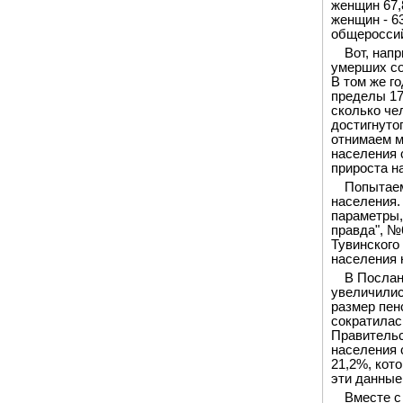
женщин 67,8
женщин - 6
общероссий
Вот, нап
умерших со
В том же г
пределы 17
сколько че
достигнуто
отнимаем м
населения 
прироста н
Попытаем
населения.
параметры,
правда", №
Тувинского
населения н
В Послан
увеличились
размер пен
сократилась
Правительс
населения 
21,2%, кот
эти данные
Вместе с