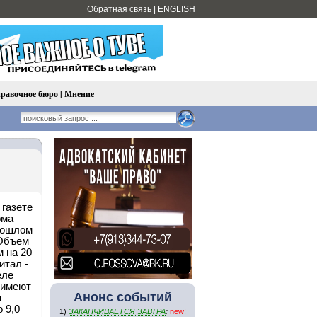
Обратная связь
|
ENGLISH
равочное бюро
|
Мнение
 газете
ома
прошлом
 Объем
 на 20
итал -
еле
 имеют
Анонс событий
я
 9,0
1)
ЗАКАНЧИВАЕТСЯ ЗАВТРА
:
new!