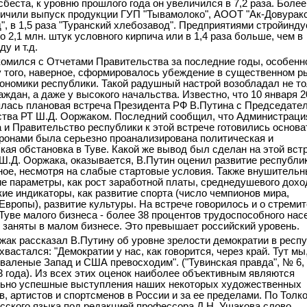
сбеста, к уровню прошлого года он увеличился в 7,2 раза. Более
личили выпуск продукции ГУП "Тывамолоко", АООТ "Ак-Довурак
", в 1,5 раза "Туранский хлебозавод". Предприятиями стройинду
 2,1 млн. штук условного кирпича или в 1,4 раза больше, чем в
у и т.д.
комился с Отчетами Правительства за последние годы, особенн
 у того, наверное, сформировалось убеждение в существенном р
ономики республики. Такой радушный настрой возобладал не то
аждан, а даже у высокого начальства. Известно, что 10 января 2
ялась плановая встреча Президента РФ В.Путина с Председате
тва РТ Ш.Д. Ооржаком. Последний сообщил, что Администраци
 и Правительство республики к этой встрече готовились основа
ронами была серьезно проанализирована политическая и
кая обстановка в Туве. Какой же вывод был сделан на этой вст
Ш.Д. Ооржака, оказывается, В.Путин оценил развитие республик
ое, несмотря на слабые стартовые условия. Также внушительн
ие параметры, как рост заработной платы, среднедушевого дохо
кие индикаторы, как развитие спорта (число чемпионов мира,
Европы), развитие культуры. На встрече говорилось и о стреми
 Туве малого бизнеса - более 38 процентов трудоспособного нас
 заняты в малом бизнесе. Это превышает российский уровень.
жак рассказал В.Путину об уровне зрелости демократии в респу
вастался: "Демократии у нас, как говорится, через край. Тут мы
хваленые Запад и США превосходим". ("Тувинская правда", № 6,
3 года). Из всех этих оценок наиболее объективным являются
ьно успешные выступления наших некоторых художественных
в, артистов и спортсменов в России и за ее пределами. По Толк
сского языка под редакцией профессора Д.Н. Ушакова слово