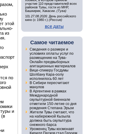
хоомея, в котором приняли
участие 110 представителей всех
разом,
районов Тувы, гости из МНР,
Башкирии, Хакасии.
(Тува)
лько
10)
27.08.2026:
День российского
му
кино (с 1980 г.)
(Россия)
ет этой
все даты
ально-
та из
ия.
Самое читаемое
го
Сведения о размере и
условиях оплаты услуг по
паспорт
размещению на Тува-
Онлайн предвыборных
агитационных материалов
верх
Вице-спикеру Госдумы
Шолбану Кара-оолу
тся по
исполнилось 60 лет
ого
В Сибири пересчитают
овной
манулов
В Аргентине в рамках
Международной
скульптурной биеннале
ем
отметили 150-летие со дня
номики
рождения Степана Эрьзи
ктуры и
Жители Тувы считают, что
 (в
на набережной Кызыла
должна быть скульптура
снежного барса
Уроженец Тувы космонавт
ни
Кирилл Песков стал Героем