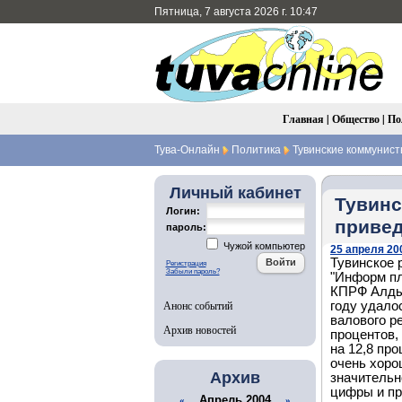
Пятница, 7 августа 2026 г. 10:47
Главная
|
Общество
|
По
Тува-Онлайн
Политика
Тувинские коммунист
Личный кабинет
Тувинс
Логин:
привед
пароль:
Чужой компьютер
25 апреля 200
Тувинское 
Регистрация
Забыли пароль?
"Информ пл
КПРФ Алдын
Анонс событий
году удало
валового р
Архив новостей
процентов,
на 12,8 пр
очень хоро
Архив
значительн
цифры и пр
Апрель 2004
«
»