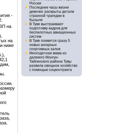
России
Последние часы жизни
девочек: раскрыты детали
ития -
странной трагедии в
2.
Кызыле
В Туве выстраивают
ВВП на
подготовку кадров для
беспилотных авиационных
,
систем
тых на
В Туве появятся сразу 5
новых ангарных
ми ниже
спортивных залов
Многодетная мама из
.),
далекого Монгун-
42,1
Тайгинского района Тувы
идим,
развила овощное хозяйство
с помощью соцконтракта
ры.
оссии.
размеру
ной
ого
атель
раза,
аза.