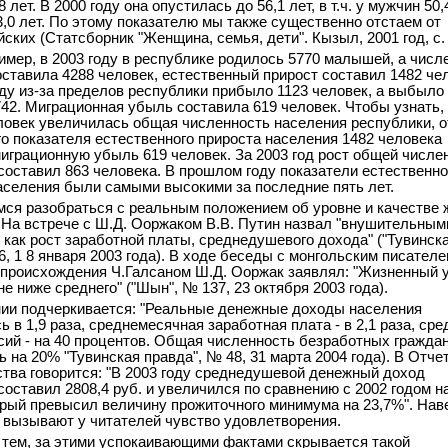
 лет. В 2000 году она опустилась до 56,1 лет, в т.ч. у мужчин 50,
3,0 лет. По этому показателю мы также существенно отстаем от
ских (Статсборник "Женщина, семья, дети". Кызыл, 2001 год, с. 
ример, в 2003 году в республике родилось 5770 малышей, а числ
ставила 4288 человек, естественный прирост составил 1482 че
оду из-за пределов республики прибыло 1123 человек, а выбыло 
42. Миграционная убыль составила 619 человек. Чтобы узнать,
ловек увеличилась общая численность населения республики, о
го показателя естественного прироста населения 1482 человека
играционную убыль 619 человек. За 2003 год рост общей числе
составил 863 человека. В прошлом году показатели естественно
аселения были самыми высокими за последние пять лет.
ся разобраться с реальным положением об уровне и качестве 
 На встрече с Ш.Д. Ооржаком В.В. Путин назвал "внушительным
 как рост заработной платы, среднедушевого дохода" ("Тувинск
6, 1 8 января 2003 года). В ходе беседы с монгольским писател
 происхождения Ч.Галсаном Ш.Д. Ооржак заявлял: "Жизненный 
е ниже среднего" ("Шын", № 137, 23 октября 2003 года).
ии подчеркивается: "Реальные денежные доходы населения
 в 1,9 раза, среднемесячная заработная плата - в 2,1 раза, сре
сий - на 40 процентов. Общая численность безработных гражда
 на 20% "Тувинская правда", № 48, 31 марта 2004 года). В Отче
тва говорится: "В 2003 году среднедушевой денежный доход
составил 2808,4 руб. и увеличился по сравнению с 2002 годом н
орый превысил величину прожиточного минимума на 23,7%". Нав
 вызывают у читателей чувство удовлетворения.
 тем, за этими успокаивающими фактами скрывается такой