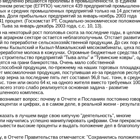
 медленно решаются проблемы в промышленности. В Едином
енном регистре (ЕГРПО) числятся 439 предприятий промышленн
ных и средних промышленных предприятий только на 14 достигн
ва. Доля прибыльных предприятий за январь-ноябрь 2003 года
41 процент. (Госкомстат РТ. Социально-экономическое положени
Тыва за январь-декабрь 2003 года, с.с. 10, 13).
 на некоторый рост поголовья скота за последние годы, в цело
в аграрном секторе остается неблагополучным. Отстает развит
й по переработке сельскохозяйственной продукции. До сих пор 
лены Кызылский и Кызыл-Мажалыкский мясокомбинаты, цеха п
ереработке молока в кожуунах. Огромные бюджетные средства
 строительство предприятий "Тыва алгы" и "Тувинские ковры", о
дятся на грани банкротства. Очень мало собственной
способной продукции, по-прежнему на наших торговых площадк
т мясомолочная продукция, поступившая из-за пределов респу
р зерна за последние пять лет составил 96,8 тыс. тонн, в сред
тыс. тонн или около 64 кг, на одного жителя вместо требуемых 1000
 всего этого слабо реализуется основная задача - развитие
ленного комплекса.
 возникает вопрос: почему в Отчете и Посланиях постоянно гово
оцентах и цифрах, а в самом деле, в реальной жизни - результа
казать в лучшем виде свою кипучую "деятельность", многие
ли научились успешно манипулировать цифрами. Они прекрасн
 вывести высокие проценты и выдать положение дел в благопол
у, в Отчете Правительства отмечается: "Сохранились положит