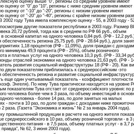
лексную оценку выше "0", регионы со средним уровнем имеют
ю оценку от "0" до "10", регионы с ниже средним уровнем имеют
 оценку от "-10" до "-20", регионы с низким уровнем имеют
 оценку от "-20" до "-40", регионы с крайне низким уровнем разв
 В 2002 году Тува имела комплексную оценку - 55, в 2003 году - 5
 посмотрим другие показатели республики в 2003 году. Размер 
века 20,72 рублей, тогда как в среднем по РФ 66 руб., объем
в основной капитал на одного человека 0,84 руб. (РФ - 12,2 руб.)
обеспеченность региона 25,75 руб. (РФ - 28.64 руб.), доля заня
приятиях 1,18 процентов (РФ - 11,09%), доля граждан с дохода
го минимума 49,9 процента (РФ - 25%), объем розничного
та и платных услуг на одного человека 10,3 руб. (РФ - 33,34 руб
онды отраслей экономики на одного человека 21,63 руб. (РФ - 1
затель развития социальной инфраструктуры 18 (РФ - 20). Как в
по двум показателям приблизилась к среднероссийским -это
 обеспеченность региона и развитие социальной инфраструкту
ть еще один учитываемый показатель - коэффициент плотности
(коэф. Энгеля). По нему Тува практически находится на уровне Р
ым показателям Тува отстает от среднероссийского уровня: по 
ого человека более чем в 3 раза, по объему инвестиций в основ
 одного человека - более 14 раз, по доле занятых на малых
ях - почти в 10 раз, по доле граждан с доходами ниже прожиточн
2 раза. (Газета "Экономика и жизнь" № 2 за январь 2004 года).
ку промышленной продукции в расчете на одного жителя показ
е среднероссийского в 10 раз, объему розничной торговли - в 3 
ественного питания - в 7,5 раза, объему платных услуг - в 3,7 р
 правда", № 62, 3 июня 2003 года).