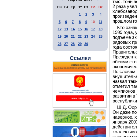
тыс. тонн а
2 раза уве
Пн
Вт
Ср
Чт
Пт
Сб
Вс
хлебозавод
1
2
3
4
произведено
прошлом год
5
6
7
8
9
10
11
Кто озна
12
13
14
15
16
17
18
1999 года,
19
20
21
22
23
24
25
подъеме эк
рядовых гр
26
27
28
29
30
года состо
Правительс
Президента
Ссылки
обеими сто
экономичес
По словам 
внушительн
назвал так
отметил та
чемпионов 
развитии в
республики
Ш.Д. Оор
Он даже пох
наверное, 
января 200
действител
коллективо
словарю ру