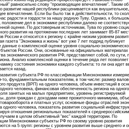
ный" равносильно слову "производящее впечатление". Таким об
то развитие нашей республики расценивается как внушительное,
ее впечатление. Если бы было так в действительности, то ско
нас радости и гордости за нашу родную Туву. Однако, к большо
 положение дел в экономике республики далеко не соответству
нной оценке. По достоверным источникам, Тува по уровню соци
кого развития на протяжении последних лет занимает 85-87 мес
ов России и относится к региону с крайне низким уровнем развит
ая газета "Экономика и жизнь" вот уже 7 лет подряд публикует
 данные о комплексной оценке уровня социально-экономическо
убъектов России. Они, основанные на официальных материалах
ва экономического развития РФ, представляют собой, по сути, 
гиона. Анализ комплексной оценки в течение ряда лет позволяет
намику состояния экономики каждого субъекта: то ли она идет в
вается назад.
развития субъекта РФ по классификации Минэкономики измеряе
м-то, фундаментальным показателям, в том числе: размер валов
ого продукта (ВРП) на одного человека, объем инвестиций в осн
 одного человека, финансовая обеспеченность региона на одного
доля занятых на малых предприятиях, уровень регистрируемой
ы, доля граждан с доходами ниже прожиточного минимума, объ
 товарооборота и платных услуг, основные фонды отраслей эко
на одного человека, показатель развития социальной инфрастру
ммируя отношения региональных показателей к среднероссийским
олучаем в целом объективный "вес" каждой территории. По
ции Минэкономики субъекты РФ по своему уровню развития
ются на 5 групп: регионы с уровнем развития выше среднего и о