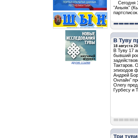
Сегодня 
"Аныяк" (К
партсписок
В Туву п
18 августа 20
В Туву 17 
бывший рос
задействов
другие ссылки
Тактаров. 
эпизодов 
Андрей Бор
Онлайн" пр
Олегу пред
Гурбесу и 
Три тув