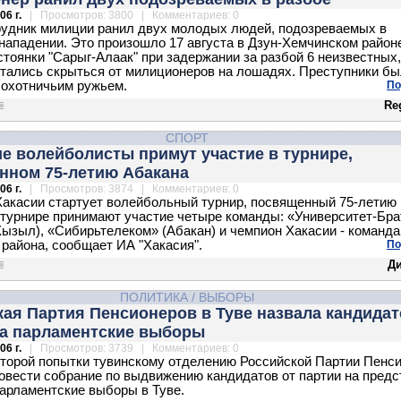
06 г.
| Просмотров: 3800 | Комментариев: 0
рудник милиции ранил двух молодых людей, подозреваемых в
нападении. Это произошло 17 августа в Дзун-Хемчинском район
стоянки "Сарыг-Алаак" при задержании за разбой 6 неизвестных,
тались скрыться от милиционеров на лошадях. Преступники б
охотничьим ружьем.
По
Re
СПОРТ
е волейболисты примут участие в турнире,
нном 75-летию Абакана
06 г.
| Просмотров: 3874 | Комментариев: 0
Хакасии стартует волейбольный турнир, посвященный 75-летию
 турнире принимают участие четыре команды: «Университет-Бра
Кызыл), «Сибирьтелеком» (Абакан) и чемпион Хакасии - команда
 района, сообщает ИА "Хакасия".
По
Д
ПОЛИТИКА
/
ВЫБОРЫ
ая Партия Пенсионеров в Туве назвала кандидат
на парламентские выборы
06 г.
| Просмотров: 3739 | Комментариев: 0
второй попытки тувинскому отделению Российской Партии Пенс
овести собрание по выдвижению кандидатов от партии на пред
парламентские выборы в Туве.