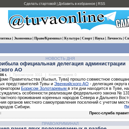
Сделать стартовой
|
Добавить в избранное
|
RSS
литика
|
Экономика
|
Право/Криминал
|
Культура
|
Спорт
|
Наука
|
Личность
|
Сп
НОВОСТЬ ДНЯ
прибыла официальная делегация администрации
ского АО
06 г.
| Просмотров: 3311 | Комментариев: 0
Доме Правительства (Кызыл, Тувa) прошло совместноe совещан
ых представителей Тувы и
Эвенкийского АО
- делегация округа 
бернатором
Борисом Золотаревым
в эти дни находится в Туве, на
суждались особенности реализации федерального закона № 131
пактного проживания коренных народов Севера и Дальнего Вост
ия органов местного самоуправления поселений с учетом мест
ародов Сибири.
По
Пресс-служба правит
ПРАВО/КРИМИНАЛ
нер ранил двух подозреваемых в разбое