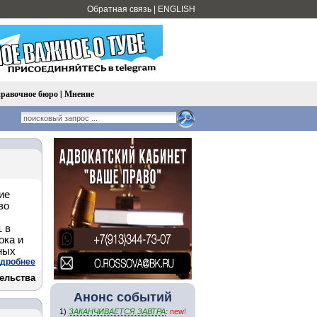
Обратная связь
|
ENGLISH
равочное бюро
|
Мнение
ие
во
 в
ока и
ных
дробнее
ельства
Анонс событий
1)
ЗАКАНЧИВАЕТСЯ ЗАВТРА
:
new!