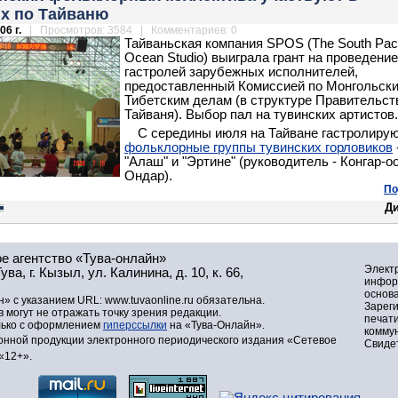
ях по Тайваню
06 г.
| Просмотров: 3584 | Комментариев: 0
Тайваньская компания SPOS (The South Paci
Ocean Studio) выиграла грант на проведение
гастролей зарубежных исполнителей,
предоставленный Комиссией по Монгольски
Тибетским делам (в структуре Правительст
Тайваня). Выбор пал на тувинских артистов.
С середины июля на Тайване гастролиру
фольклорные группы тувинских горловиков
"Алаш" и "Эртине" (руководитель - Конгар-о
Ондар).
По
Д
е агентство «Тува-онлайн»
Элект
а, г. Кызыл, ул. Калинина, д. 10, к. 66,
инфор
основа
» с указанием URL: www.tuvaonline.ru обязательна.
Зарег
могут не отражать точку зрения редакции.
печат
лько с оформлением
гиперссылки
на «Тува-Онлайн».
комму
нной продукции электронного периодического издания «Сетевое
Свидет
«12+».