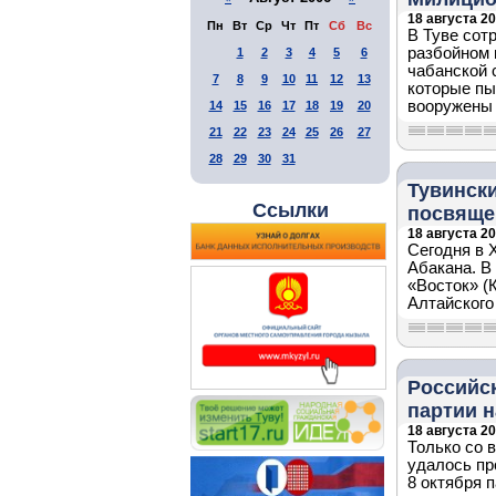
18 августа 20
Пн
Вт
Ср
Чт
Пт
Сб
Вс
В Туве сот
разбойном 
1
2
3
4
5
6
чабанской 
7
8
9
10
11
12
13
которые пы
вооружены 
14
15
16
17
18
19
20
21
22
23
24
25
26
27
28
29
30
31
Тувински
Ссылки
посвяще
18 августа 20
Сегодня в 
Абакана. В
«Восток» (
Алтайского
Российск
партии 
18 августа 20
Только со 
удалось пр
8 октября 