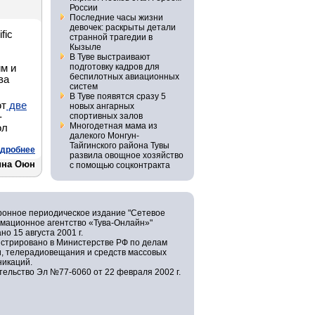
России
Последние часы жизни
девочек: раскрыты детали
fic
странной трагедии в
Кызыле
В Туве выстраивают
подготовку кадров для
м и
беспилотных авиационных
ва
систем
В Туве появятся сразу 5
ют
две
новых ангарных
-
спортивных залов
Многодетная мама из
ол
далекого Монгун-
Тайгинского района Тувы
дробнее
развила овощное хозяйство
ина Оюн
с помощью соцконтракта
ронное периодическое издание "Сетевое
мационное агентство «Тува-Онлайн»"
но 15 августа 2001 г.
истрировано в Министерстве РФ по делам
и, телерадиовещания и средств массовых
никаций.
ельство Эл №77-6060 от 22 февраля 2002 г.