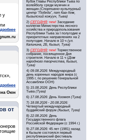
Кубок Главы Республики Тыва по
волейболу среди мужчин и
женщин
(Спортивно-культурный
центр "Победа", пгт Каа-Хем,
е у
Кызылский кожуун, Тыва)
2)
СЕГОДНЯ
:
new!
Заседание
ыли
коллегии Министерства лесного
дробнее
хозяйства и природопользования
Республики Тыва за I полугодие и
gnum.ru
приоритетных направлениях на 2
полугодие. Начало в 10 ч
(ул.
Калинина, 2Б, Кызыл, Тува)
3)
СЕГОДНЯ
:
new!
Торжественное
собрание, посвященное Дня
строителя. Начало в 11 ч
(Дом
народного творчества, Кызыл,
Тува)
4)
09.08.2026:
Международный
день коренных народов мира (с
тск»,
1995 г, по решению Генеральной
Ассамблеи ООН)
дробнее
5)
15.08.2026:
День Республики
Тыва
(Тува)
ина Оюн
6)
17.08.2026:
День Хоомея
(Тува)
7)
18.08.2026 - 20.08.2026:
Четвертый международный
ов от
буддийский форум
(Кызыл, Тува)
8)
22.08.2026:
День
Государственного флага
Российской Федерации (с 1994 г.)
ионеров
9)
27.08.2026:
45 лет (1981) назад
стоящие
в Кызыле состоялся первый
республиканский фестиваль