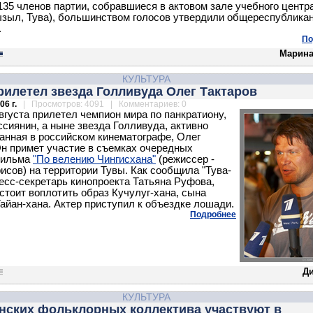
135 членов партии, собравшиеся в актовом зале учебного центр
ызыл, Тува), большинством голосов утвердили общереспублика
.
По
Марина
КУЛЬТУРА
рилетел звезда Голливуда Олег Тактаров
06 г.
| Просмотров: 4091 | Комментариев: 0
августа прилетел чемпион мира по панкратиону,
сиянин, а ныне звезда Голливуда, активно
анная в российском кинематографе, Олег
Он примет участие в съемках очередных
фильма
"По велению Чингисхана"
(режиссер -
исов) на территории Тувы. Как сообщила "Тува-
есс-секретарь кинопроекта Татьяна Руфова,
стоит воплотить образ Кучулуг-хана, сына
Тайан-хана. Актер приступил к объездке лошади.
Подробнее
Д
КУЛЬТУРА
инских фольклорных коллектива участвуют в