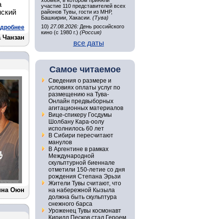
хоомея, в котором приняли
а
участие 110 представителей всех
нский
районов Тувы, гости из МНР,
Башкирии, Хакасии.
(Тува)
10)
27.08.2026:
День российского
дробнее
кино (с 1980 г.)
(Россия)
 Чанзан
все даты
Самое читаемое
Сведения о размере и
условиях оплаты услуг по
размещению на Тува-
Онлайн предвыборных
агитационных материалов
Вице-спикеру Госдумы
Шолбану Кара-оолу
исполнилось 60 лет
В Сибири пересчитают
манулов
В Аргентине в рамках
Международной
скульптурной биеннале
отметили 150-летие со дня
рождения Степана Эрьзи
Жители Тувы считают, что
ина Оюн
на набережной Кызыла
должна быть скульптура
снежного барса
Уроженец Тувы космонавт
Кирилл Песков стал Героем