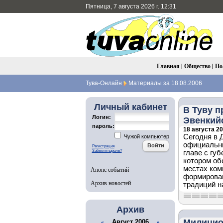
Пятница, 7 августа 2026 г. 12:31
Главная
|
Общество
|
По
Тува-Онлайн
Материалы за 18.08.2006
Личный кабинет
В Туву 
Логин:
Эвенкий
пароль:
18 августа 20
Сегодня в 
Чужой компьютер
официальн
Регистрация
Забыли пароль?
главе с гу
котором об
местах ком
Анонс событий
формирован
Архив новостей
традиций н
Архив
Милицио
Август 2006
«
»