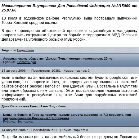
Министерство Внутренних Дел Российской Федерации №3/15009 от
25.07.06
13 июля в Тоджинском районе Республики Тыва пострадали выпускники
Тоора-Хемской средней школы.
В целях проведения объективной проверки в служенбную командировку
направились сотрудники Центра по борьбе с терроризмом МВД России и
Департамента уголовного розыска МВД России.
Taiga.info
Подробнее
Американскому обществу "Друзья Тувы" сегодня исполнилось 25 лет
Рубрика:
Новость дня
14 августа 2006 г. | Просмотров: 10381 | Комментариев: 0
Если в любой из англоязычных поисковых систем, будь-то google.com или
yahoo.com, вы запросите tuva, то первую десятку выданных системой
сайтов откроет ресурс
Friends of Tuva (Друзья Тувы)
, а остальные будут тем
или иным образом с ним связаны. Этот портал сегодня главный источник
информации о республике в центре Азии для зарубежных искателей
приключений.
Дина Оюн, газета Центр Азии
Подробнее
Цены на бензин в Туве за первую неделю августа выросли на 7,3 процента, при
среднем росте по России - в 1,6 процента
Рубрика:
Экономика
14 августа 2006 г. | Просмотров: 5217 | Комментариев: 0
Потребительские цены на автомобильный бензин в среднем по России за