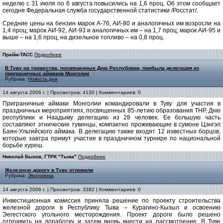
неделю с 31 июля по 6 августа повысились на 1,6 проц. Об этом сообщает
сегодня Федеральная служба государственной статистики /Росстат/.
Средние цены на бензин марок А-76, АИ-80 и аналогичных им возросли на
1,4 проц; марок АИ-92, АИ-93 и аналогичных им – на 1,7 проц; марок АИ-95 и
выше – на 1,6 проц; на дизельное топливо – на 0,8 проц.
Прайм-ТАСС
Подробнее
В Туву на торжества, посвященные Дню Республики, прибыла делегация из
приграничных аймаков Монголии
Рубрика:
Новость дня
14 августа 2006 г. | Просмотров: 4130 | Комментариев: 0
Приграничные аймаки Монголии командировали в Туву для участия в
праздничных мероприятиях, посвященных 85-летию образования ТНР, Дню
республики и Наадыму делегацию из 28 человек. Ее большую часть
составляют этнические тувинцы, компактно проживающие в сумоне Цэнгэл
Баян-Ульгийского аймака. В делегацию также входят 12 известных борцов,
которые завтра примут участие в праздничном турнире по национальной
борьбе хуреш.
Николай Быков, ГТРК "Тыва"
Подробнее
Железную дорогу в Туву отложили
Рубрика:
Экономика
14 августа 2006 г. | Просмотров: 3392 | Комментариев: 0
Инвестиционная комиссия приняла решение по проекту строительства
железной дороги в Республику Тыва – Курагино-Кызыл и освоению
Эегестского угольного месторождения. Проект дороги было решено
отправить на доработку и затем вновь внести на рассмотрение. В Туве