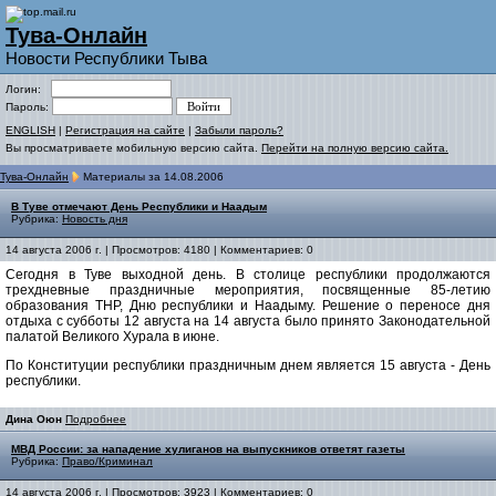
Тува-Онлайн
Новости Республики Тыва
Логин:
Пароль:
ENGLISH
|
Регистрация на сайте
|
Забыли пароль?
Вы просматриваете мобильную версию сайта.
Перейти на полную версию сайта.
Тува-Онлайн
Материалы за 14.08.2006
В Туве отмечают День Республики и Наадым
Рубрика:
Новость дня
14 августа 2006 г. | Просмотров: 4180 | Комментариев: 0
Сегодня в Туве выходной день. В столице республики продолжаются
трехдневные праздничные мероприятия, посвященные 85-летию
образования ТНР, Дню республики и Наадыму. Решение о переносе дня
отдыха с субботы 12 августа на 14 августа было принято Законодательной
палатой Великого Хурала в июне.
По Конституции республики праздничным днем является 15 августа - День
республики.
Дина Оюн
Подробнее
МВД России: за нападение хулиганов на выпускников ответят газеты
Рубрика:
Право/Криминал
14 августа 2006 г. | Просмотров: 3923 | Комментариев: 0