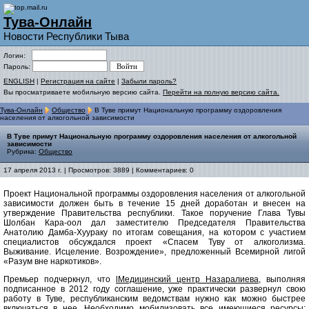
Тува-Онлайн
Новости Республики Тыва
Логин:
Пароль:
ENGLISH
|
Регистрация на сайте
|
Забыли пароль?
Вы просматриваете мобильную версию сайта.
Перейти на полную версию сайта.
Тува-Онлайн
Общество
В Туве примут Национальную программу оздоровления
населения от алкогольной зависимости
В Туве примут Национальную программу оздоровления населения от алкогольной
зависимости
Рубрика:
Общество
17 апреля 2013 г. | Просмотров: 3889 | Комментариев: 0
Проект Национальной программы оздоровления населения от алкогольной
зависимости должен быть в течение 15 дней доработан и внесен на
утверждение Правительства республики. Такое поручение Глава Тувы
Шолбан Кара-оол дал заместителю Председателя Правительства
Анатолию Дамба-Хуураку по итогам совещания, на котором с участием
специалистов обсуждался проект «Спасем Туву от алкоголизма.
Выживание. Исцеление. Возрождение», предложенный Всемирной лигой
«Разум вне наркотиков».
Премьер подчеркнул, что
lМедицинский центр Назаралиева
, выполняя
подписанное в 2012 году соглашение, уже практически развернул свою
работу в Туве, республиканским ведомствам нужно как можно быстрее
включаться в нее. Необходимо мобилизовать все имеющиеся ресурсы;