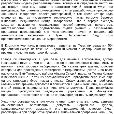
разработать модель реабилитационной коммуны и определить место ее
дислокации, возможные варианты занятости людей, которые будут там
находиться. Как отметил руководитель группы разработчиков профессор
Женишбек Назаралиев, проект долгосрочный, в том числе четыре года
отводится на так называемую техническую часть, которую берется
выполнить Медицинский центр Назаралиева. Это в первую очередь
касается повышения квалификации врачей-наркологов, психиатров,
анестезиологов. Также подготовлена группа ученых и разработана
программа исследований для установления причин и последствий
алкоголизации населения в Туве. Параллельно будут идти
профилактические и лечебные мероприятия.
В Киргизию уже начали приезжать пациенты из Тувы, им делается 50-
процентная скидка на лечение. В данный момент в медицинском центре
проходят лечение трое таких больных.
Говоря об имеющейся в Туве базе для лечения алкоголизма, доктор
Назаралиев отметил, что есть достаточно подготовленные специалисты, в
наличии также хорошая лаборатория. Он назвал трех врачей, которые
отобраны для прохождения стажировки в медицинском центре. Это врач-
нарколог из Бай-Тагинского района Айдана Сундуй, нарколог Тувана Конгар
и психолог Шенне Саяты из республиканского наркодиспансера. Имя еще
одного кандидата будет названо позже. Сразу выявилась и проблема:
большинство врачей-наркологов и психиатров в Туве – женщины, а именно
в этой отрасли медицины как нигде нужны мужчины. Глава республики
поручил руководителям медицинских учреждений и Минздрава
проработать это вопрос и в течение недели предложить выход из ситуации.
Участники совещания, в том числе члены правительства, представители
общественных организаций, депутаты Верховного Хурала,
священнослужители, высказали ряд предложений, которые будут
рассмотрены при проработке проекта Национальной программы. Речь шла,