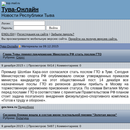
Тува-Онлайн
Новости Республики Тыва
Логин:
Пароль:
ENGLISH
|
Регистрация на сайте
|
Забыли пароль?
Вы просматриваете мобильную версию сайта.
Перейти на полную версию сайта.
Тува-Онлайн
Материалы за 09.12.2015
Глава Тувы принял предложение Минспорта РФ стать послом ГТО
Рубрика:
Спорт
9 декабря 2015 г. | Просмотров: 6414 | Комментариев: 0
Премьер Шолбан Кара-оол согласился стать послом ГТО в Туве. Сегодня
Министерство спорта РФ опубликовало списки утвержденных приказом
министра кандидатур на этот общественный пост. 14 декабря все
назначенные послы ГТО из регионов должны прибыть в Москву на
торжественную церемонию присвоения статуса. По словам Виталия Мутко
перед послами ГТО в соответствии с принятым Правительством РФ планом
стоит задача поэтапного внедрения физкультурно-спортивного комплекса
«Готов к труду и обороне».
gov.tuva.ru
Подробнее
Сюзанна Ооржак вошла в состав жюри театральной премии "Золотая маска"
Рубрика:
Культура
9 декабря 2015 г. | Просмотров: 5487 | Комментариев: 0