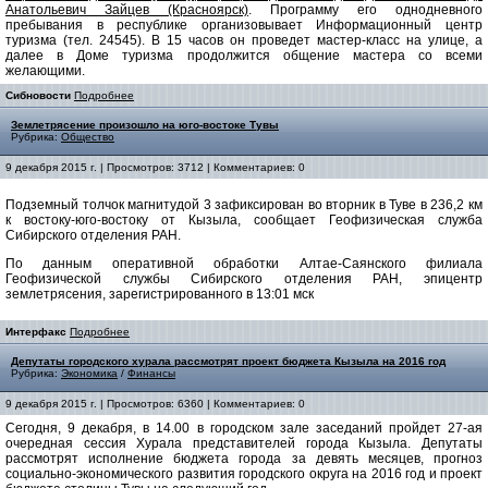
Анатольевич Зайцев (Красноярск)
. Программу его однодневного
пребывания в республике организовывает Информационный центр
туризма (тел. 24545). В 15 часов он проведет мастер-класс на улице, а
далее в Доме туризма продолжится общение мастера со всеми
желающими.
Сибновости
Подробнее
Землетрясение произошло на юго-востоке Тувы
Рубрика:
Общество
9 декабря 2015 г. | Просмотров: 3712 | Комментариев: 0
Подземный толчок магнитудой 3 зафиксирован во вторник в Туве в 236,2 км
к востоку-юго-востоку от Кызыла, сообщает Геофизическая служба
Сибирского отделения РАН.
По данным оперативной обработки Алтае-Саянского филиала
Геофизической службы Сибирского отделения РАН, эпицентр
землетрясения, зарегистрированного в 13:01 мск
Интерфакс
Подробнее
Депутаты городского хурала рассмотрят проект бюджета Кызыла на 2016 год
Рубрика:
Экономика
/
Финансы
9 декабря 2015 г. | Просмотров: 6360 | Комментариев: 0
Сегодня, 9 декабря, в 14.00 в городском зале заседаний пройдет 27-ая
очередная сессия Хурала представителей города Кызыла. Депутаты
рассмотрят исполнение бюджета города за девять месяцев, прогноз
социально-экономического развития городского округа на 2016 год и проект