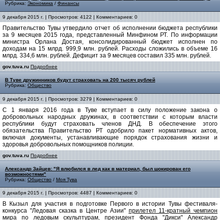
Рубрика:
Экономика
/
Финансы
9 декабря 2015 г. | Просмотров: 4122 | Комментариев: 0
Правительство Тувы утвердило отчет об исполнении бюджета республики
за 9 месяцев 2015 года, представленный Минфином РТ. По информации
министра Орлана Достая, консолидированный бюджет исполнен по
доходам на 15 млрд. 999,9 млн. рублей. Расходы сложились в объеме 16
млрд. 334,6 млн. рублей. Дефицит за 9 месяцев составил 335 млн. рублей.
gov.tuva.ru
Подробнее
В Туве дружинников будут страховать на 200 тысяч рублей
Рубрика:
Общество
9 декабря 2015 г. | Просмотров: 3279 | Комментариев: 0
С 1 января 2016 года в Туве вступает в силу положение закона о
добровольных народных дружинах, в соответствии с которым власти
республики будут страховать членов ДНД. В обеспечение этого
обязательства Правительство РТ одобрило пакет нормативных актов,
включая документы, устанавливающие порядок страхования жизни и
здоровья добровольных помощников полиции.
gov.tuva.ru
Подробнее
Александр Зайцев: "Я влюбился в лед как в материал, был шокирован его
возможностями"
Рубрика:
Общество
/
Моя Тува
9 декабря 2015 г. | Просмотров: 4487 | Комментариев: 0
В Кызыл для участия в подготовке Первого в истории Тувы фестиваля-
конкурса "Ледовая сказка в Центре Азии"
прилетел 11-кратный чемпион
мира по ледовым скульптурам, президент Фонда "Дикси" Александр