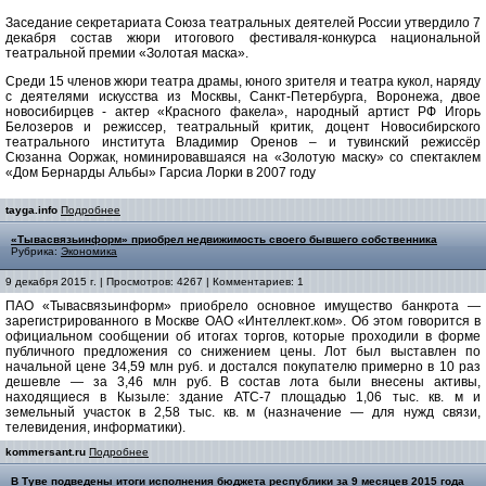
Заседание секретариата Союза театральных деятелей России утвердило 7
декабря состав жюри итогового фестиваля-конкурса национальной
театральной премии «Золотая маска».
Среди 15 членов жюри театра драмы, юного зрителя и театра кукол, наряду
с деятелями искусства из Москвы, Санкт-Петербурга, Воронежа, двое
новосибирцев - актер «Красного факела», народный артист РФ Игорь
Белозеров и режиссер, театральный критик, доцент Новосибирского
театрального института Владимир Оренов – и тувинский режиссёр
Сюзанна Ооржак, номинировавшаяся на «Золотую маску» со спектаклем
«Дом Бернарды Альбы» Гарсиа Лорки в 2007 году
tayga.info
Подробнее
«Тывасвязьинформ» приобрел недвижимость своего бывшего собственника
Рубрика:
Экономика
9 декабря 2015 г. | Просмотров: 4267 | Комментариев: 1
ПАО «Тывасвязьинформ» приобрело основное имущество банкрота —
зарегистрированного в Москве ОАО «Интеллект.ком». Об этом говорится в
официальном сообщении об итогах торгов, которые проходили в форме
публичного предложения со снижением цены. Лот был выставлен по
начальной цене 34,59 млн руб. и достался покупателю примерно в 10 раз
дешевле — за 3,46 млн руб. В состав лота были внесены активы,
находящиеся в Кызыле: здание АТС-7 площадью 1,06 тыс. кв. м и
земельный участок в 2,58 тыс. кв. м (назначение — для нужд связи,
телевидения, информатики).
kommersant.ru
Подробнее
В Туве подведены итоги исполнения бюджета республики за 9 месяцев 2015 года