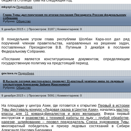
бюджета столицы Тувы на следующий год.
mkyzyl.ru
Подробнее
Глава Тувы дал поручения по итогам послания Президента России федеральному
собранию
Рубрика:
Общество
9 декабря 2015 г. | Просмотров: 3187 | Комментариев: 0
В понедельник утром глава республики Шолбан Кара-оол дал ряд
поручений членам правительства, направленных на решение задач,
поставленных Президентом В.В. Путиным 3 декабря в послании
Федеральному Собранию.
«Послание является конституционным документом, определяющим
государственную политику на предстоящий период.
gov.tuva.ru
Подробнее
В Кызыле сегодня мастер-класс проведет 11-кратный чемпион мира по ледовым
скульптурам Александр Зайцев (Красноярск)
Рубрика:
Общество
9 декабря 2015 г. | Просмотров: 5091 | Комментариев: 0
На площадке у центра Азии, где готовится к открытию
Первый в истории
Тувы фестиваль-конкурс «Ледовая сказка в Центре Азии»
, начались
мастер-
классы для 11 команд-финалистов и всех желающих
. Вчера первый
инструктаж и
знакомство с техникой работы по льду – грубой обработке,
нарезке, шлифованию – провел председатель Союза художников Тувы
,
многократный победитель и призер ледовых состязаний в Сибири
Александр Насович Баранмаа.