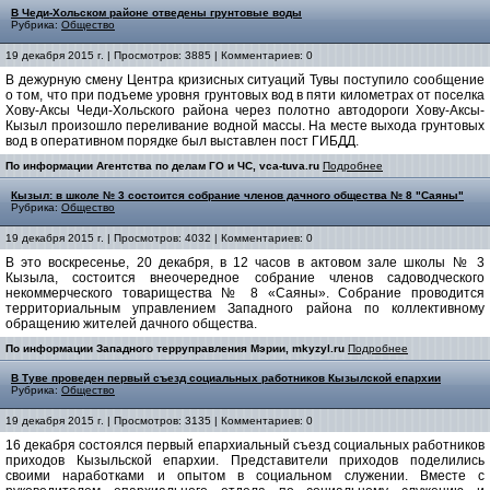
В Чеди-Хольском районе отведены грунтовые воды
Рубрика:
Общество
19 декабря 2015 г. | Просмотров: 3885 | Комментариев: 0
В дежурную смену Центра кризисных ситуаций Тувы поступило сообщение
о том, что при подъеме уровня грунтовых вод в пяти километрах от поселка
Хову-Аксы Чеди-Хольского района через полотно автодороги Хову-Аксы-
Кызыл произошло переливание водной массы. На месте выхода грунтовых
вод в оперативном порядке был выставлен пост ГИБДД.
По информации Агентства по делам ГО и ЧС, vca-tuva.ru
Подробнее
Кызыл: в школе № 3 состоится собрание членов дачного общества № 8 "Саяны"
Рубрика:
Общество
19 декабря 2015 г. | Просмотров: 4032 | Комментариев: 0
В это воскресенье, 20 декабря, в 12 часов в актовом зале школы № 3
Кызыла, состоится внеочередное собрание членов садоводческого
некоммерческого товарищества № 8 «Саяны». Собрание проводится
территориальным управлением Западного района по коллективному
обращению жителей дачного общества.
По информации Зaпадного терруправления Мэрии, mkyzyl.ru
Подробнее
В Туве проведен первый съезд социальных работников Кызылской епархии
Рубрика:
Общество
19 декабря 2015 г. | Просмотров: 3135 | Комментариев: 0
16 декабря состоялся первый епархиальный съезд социальных работников
приходов Кызыльской епархии. Представители приходов поделились
своими наработками и опытом в социальном служении. Вместе с