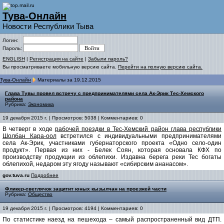
Тува-Онлайн
Новости Республики Тыва
Логин:
Пароль:
ENGLISH
|
Регистрация на сайте
|
Забыли пароль?
Вы просматриваете мобильную версию сайта.
Перейти на полную версию сайта.
Тува-Онлайн
Материалы за 19.12.2015
Глава Тувы провел встречу с предпринимателями села Ак-Эрик Тес-Хемского
района
Рубрика:
Экономика
19 декабря 2015 г. | Просмотров: 5038 | Комментариев: 0
В четверг в ходе
рабочей поездки в Тес-Хемский район глава республики
Шолбан Кара-оол
встретился с индивидуальными предпринимателями
села Ак-Эрик, участниками губернаторского проекта «Одно село-один
продукт». Первая из них - Белек Соян, которая основала КФХ по
производству продукции из облепихи. Издавна берега реки Тес богаты
облепихой, недаром эту ягоду называют «сибирским ананасом».
gov.tuva.ru
Подробнее
Фликер-светлячок защитит юных кызылчан на проезжей части
Рубрика:
Общество
19 декабря 2015 г. | Просмотров: 4194 | Комментариев: 0
По статистике наезд на пешехода – самый распространенный вид ДТП.