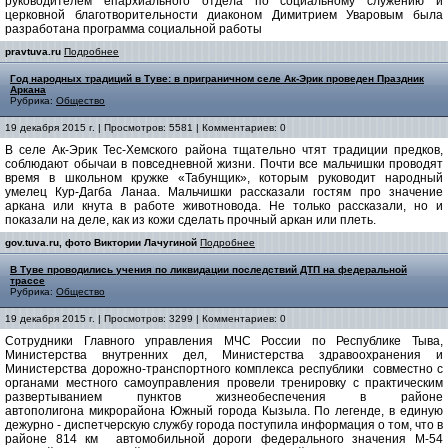
руководителем епархиального отдела по социальному служению и
церковной благотворительности диаконом Димитрием Уваровым была
разработана программа социальной работы
pravtuva.ru
Подробнее
Год народных традиций в Туве: в приграничном селе Ак-Эрик проведен Праздник
Аркана
Рубрика:
Общество
19 декабря 2015 г. | Просмотров: 5581 | Комментариев: 0
В селе Ак-Эрик Тес-Хемского района тщательно чтят традиции предков,
соблюдают обычаи в повседневной жизни. Почти все мальчишки проводят
время в школьном кружке «Табунщик», которым руководит народный
умелец Кур-Дагба Ланаа. Мальчишки рассказали гостям про значение
аркана или кнута в работе животновода. Не только рассказали, но и
показали на деле, как из кожи сделать прочный аркан или плеть.
gov.tuva.ru, фото Виктории Лачугиной
Подробнее
В Туве проводились учения по ликвидации последствий ДТП на федеральной
трассе
Рубрика:
Общество
19 декабря 2015 г. | Просмотров: 3299 | Комментариев: 0
Сотрудники Главного управления МЧС России по Республике Тыва,
Министерства внутренних дел, Министерства здравоохранения и
Министерства дорожно-транспортного комплекса республики совместно с
органами местного самоуправления провели тренировку с практическим
развертыванием пунктов жизнеобеспечения в районе
автополигона микрорайона Южный города Кызыла. По легенде, в единую
дежурно - диспетчерскую службу города поступила информация о том, что в
районе 814 км автомобильной дороги федерального значения М-54