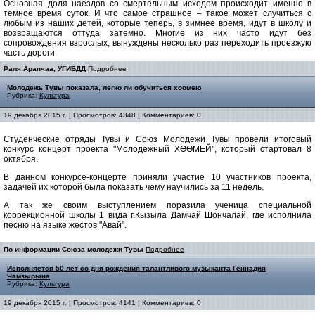
Основная доля наездов со смертельным исходом происходит именно в
темное время суток. И что самое страшное – такое может случиться с
любым из наших детей, которые теперь, в зимнее время, идут в школу и
возвращаются оттуда затемно. Многие из них часто идут без
сопровождения взрослых, вынуждены несколько раз переходить проезжую
часть дороги.
Раля Арапчаа, УГИБДД
Подробнее
Молодежь Тувы показала, легко ли обучиться хоомею
Рубрика:
Культура
19 декабря 2015 г. | Просмотров: 4348 | Комментариев: 0
Студенческие отряды Тувы и Союз Молодежи Тувы провели итоговый
конкурс концерт проекта "Молодежный ХӨӨМЕЙ", который стартовал 8
октября.
В данном конкурсе-концерте приняли участие 10 участников проекта,
задачей их которой была показать чему научились за 11 недель.
А так же своим выступлением поразила ученица специальной
коррекционной школы 1 вида г.Кызыла Дамчай Шончалай, где исполнила
песню на языке жестов "Авай".
По информации Союза молодежи Тувы
Подробнее
Исполняется 50 лет со дня рождения талантливого музыканта Геннадия
Чамзырына
Рубрика:
Культура
19 декабря 2015 г. | Просмотров: 4141 | Комментариев: 0