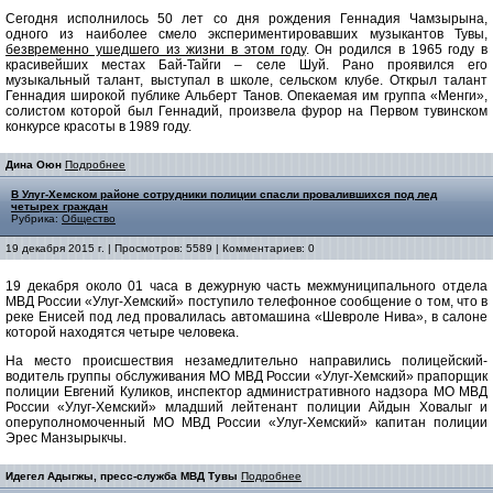
Сегодня исполнилось 50 лет со дня рождения Геннадия Чамзырына,
одного из наиболее смело экспериментировавших музыкантов Тувы,
безвременно ушедшего из жизни в этом году
. Он родился в 1965 году в
красивейших местах Бай-Тайги – селе Шуй. Рано проявился его
музыкальный талант, выступал в школе, сельском клубе. Открыл талант
Геннадия широкой публике Альберт Танов. Опекаемая им группа «Менги»,
солистом которой был Геннадий, произвела фурор на Первом тувинском
конкурсе красоты в 1989 году.
Дина Оюн
Подробнее
В Улуг-Хемском районе сотрудники полиции спасли провалившихся под лед
четырех граждан
Рубрика:
Общество
19 декабря 2015 г. | Просмотров: 5589 | Комментариев: 0
19 декабря около 01 часа в дежурную часть межмуниципального отдела
МВД России «Улуг-Хемский» поступило телефонное сообщение о том, что в
реке Енисей под лед провалилась автомашина «Шевроле Нива», в салоне
которой находятся четыре человека.
На место происшествия незамедлительно направились полицейский-
водитель группы обслуживания МО МВД России «Улуг-Хемский» прапорщик
полиции Евгений Куликов, инспектор административного надзора МО МВД
России «Улуг-Хемский» младший лейтенант полиции Айдын Ховалыг и
оперуполномоченный МО МВД России «Улуг-Хемский» капитан полиции
Эрес Манзырыкчы.
Идегел Адыгжы, пресс-служба МВД Тувы
Подробнее