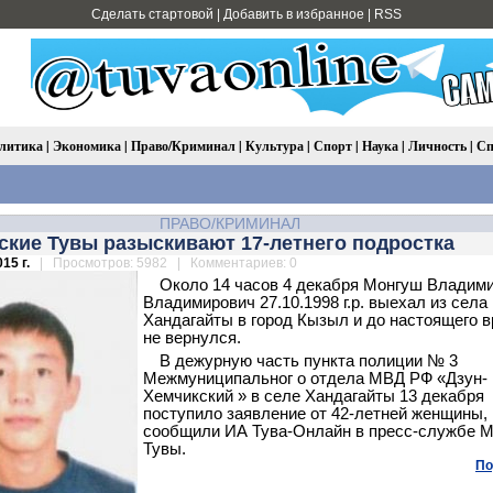
Сделать стартовой
|
Добавить в избранное
|
RSS
литика
|
Экономика
|
Право/Криминал
|
Культура
|
Спорт
|
Наука
|
Личность
|
Сп
ПРАВО/КРИМИНАЛ
ские Тувы разыскивают 17-летнего подростка
15 г.
| Просмотров: 5982 | Комментариев: 0
Около 14 часов 4 декабря Монгуш Владим
Владимирович 27.10.1998 г.р. выехал из села
Хандагайты в город Кызыл и до настоящего 
не вернулся.
В дежурную часть пункта полиции № 3
Межмуниципальног
о отдела МВД РФ «Дзун-
Хемчикский
» в селе Хандагайты 13 декабря
поступило заявление от 42-летней женщины,
сообщили ИА Тува-Онлайн в пресс-службе 
Тувы.
По