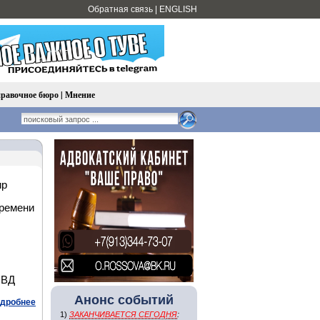
Обратная связь
|
ENGLISH
равочное бюро
|
Мнение
ир
времени
МВД
Анонс событий
дробнее
1)
ЗАКАНЧИВАЕТСЯ СЕГОДНЯ
: