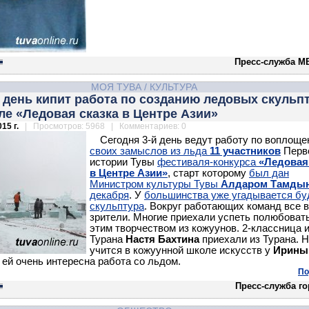
Пресс-служба М
МОЯ ТУВА
/
КУЛЬТУРА
й день кипит работа по созданию ледовых скульп
е «Ледовая сказка в Центре Азии»
15 г.
| Просмотров: 5968 | Комментариев: 0
Сегодня 3-й день ведут работу по воплощ
своих замыслов из льда
11 участников
Перво
истории Тувы
фестиваля-конкурса
«Ледовая
в Центре Азии»
, старт которому
был дан
Министром культуры Тувы
Алдаром Тамды
декабря
. У
большинства уже угадывается б
скульптура
. Вокруг работающих команд все 
зрители. Многие приехали успеть полюбоват
этим творчеством из кожуунов. 2-классница 
Турана
Настя Бахтина
приехали из Турана. 
учится в кожуунной школе искусств у
Ирины
и ей очень интересна работа со льдом.
По
Пресс-служба г