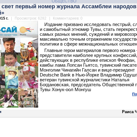
ОБЩЕСТВО
 свет первый номер журнала Ассамблеи народов
й»
15 г.
| Просмотров: 6282 | Комментариев: 0
Издание призвано исследовать пестрый, 
и самобытный этномир Тувы, стать перекрес
самых разных мнений, суждений и мировоззр
максимально точным отражением государств
политики в сфере межнациональных отношен
Главные герои материалов первого номера 
представители наиболее крупных конфессий
действующих в республике епископ Феофан, 
камбы лама Лопсан Гьятсо, тувинский писате
Монголии Чинагийн Галсан и вице-президент
Deutsche Bank в Нью-Йорке Владимир Одушп
ветеран тувинской журналистики Наталья
Богдановская, председатель Общественной 
Тувы Хонук-оол Монгуш
По
Раиса 