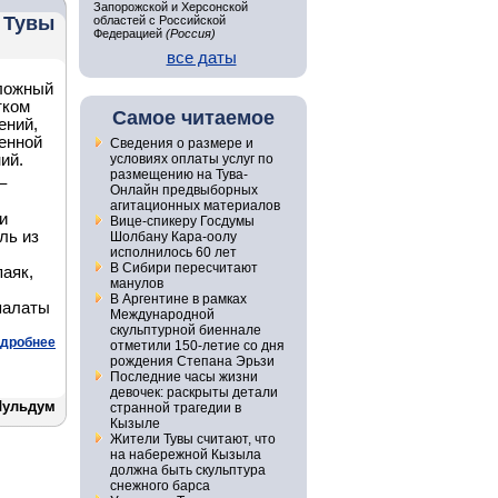
Запорожской и Херсонской
 Тувы
областей с Российской
Федерацией
(Россия)
все даты
сложный
тком
Самое читаемое
ений,
енной
Сведения о размере и
ий.
условиях оплаты услуг по
размещению на Тува-
–
Онлайн предвыборных
,
агитационных материалов
и
Вице-спикеру Госдумы
ль из
Шолбану Кара-оолу
исполнилось 60 лет
В Сибири пересчитают
аяк,
манулов
В Аргентине в рамках
палаты
Международной
скульптурной биеннале
дробнее
отметили 150-летие со дня
рождения Степана Эрьзи
Последние часы жизни
девочек: раскрыты детали
Чульдум
странной трагедии в
Кызыле
Жители Тувы считают, что
на набережной Кызыла
должна быть скульптура
снежного барса