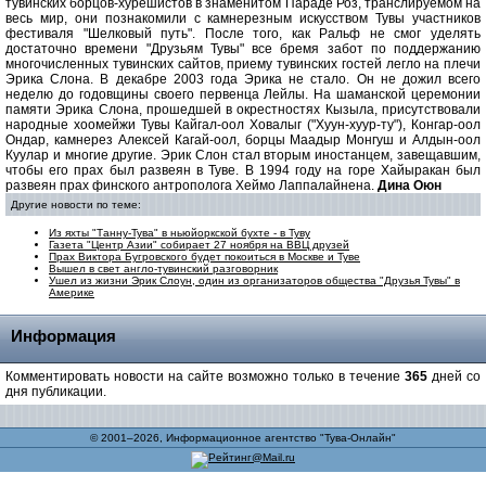
тувинских борцов-хурешистов в знаменитом Параде Роз, транслируемом на
весь мир, они познакомили с камнерезным искусством Тувы участников
фестиваля "Шелковый путь". После того, как Ральф не смог уделять
достаточно времени "Друзьям Тувы" все бремя забот по поддержанию
многочисленных тувинских сайтов, приему тувинских гостей легло на плечи
Эрика Слона. В декабре 2003 года Эрика не стало. Он не дожил всего
неделю до годовщины своего первенца Лейлы. На шаманской церемонии
памяти Эрика Слона, прошедшей в окрестностях Кызыла, присутствовали
народные хоомейжи Тувы Кайгал-оол Ховалыг ("Хуун-хуур-ту"), Конгар-оол
Ондар, камнерез Алексей Кагай-оол, борцы Маадыр Монгуш и Алдын-оол
Куулар и многие другие. Эрик Слон стал вторым иностанцем, завещавшим,
чтобы его прах был развеян в Туве. В 1994 году на горе Хайыракан был
развеян прах финского антрополога Хеймо Лаппалайнена.
Дина Оюн
Другие новости по теме:
Из яхты "Танну-Тува" в ньюйоркской бухте - в Туву
Газета "Центр Азии" собирает 27 ноября на ВВЦ друзей
Прах Виктора Бугровского будет покоиться в Москве и Туве
Вышел в свет англо-тувинский разговорник
Ушел из жизни Эрик Слоун, один из организаторов общества "Друзья Тувы" в
Америке
Информация
Комментировать новости на сайте возможно только в течение
365
дней со
дня публикации.
© 2001–2026, Информационное агентство "Тува-Онлайн"