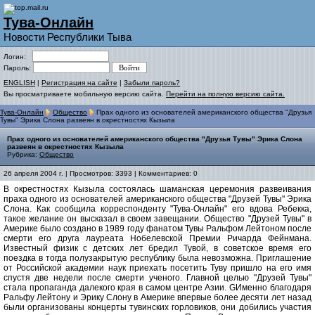
Тува-Онлайн
Новости Республики Тыва
Логин:
Пароль:
ENGLISH
|
Регистрация на сайте
|
Забыли пароль?
Вы просматриваете мобильную версию сайта.
Перейти на полную версию сайта.
Тува-Онлайн
Общество
Прах одного из основателей американского общества "Друзья
Тувы" Эрика Слона развеян в окрестностях Кызыла
Прах одного из основателей американского общества "Друзья Тувы" Эрика Слона
развеян в окрестностях Кызыла
Рубрика:
Общество
26 апреля 2004 г. | Просмотров: 3393 | Комментариев: 0
В окрестностях Кызыла состоялась шаманская церемония развеивания
праха одного из основателей американского общества "Друзей Тувы" Эрика
Слона. Как сообщила корреспонденту "Тува-Онлайн" его вдова Ребекка,
такое желание он высказал в своем завещании. Общество "Друзей Тувы" в
Америке было создано в 1989 году фанатом Тувы Ральфом Лейтоном после
смерти его друга лауреата Нобелевской Премии Ричарда Фейнмана.
Известный физик с детских лет бредил Тувой, в советское время его
поездка в тогда полузакрытую республику была невозможна. Приглашение
от Российской академии наук приехать посетить Туву пришло на его имя
спустя две недели после смерти ученого. Главной целью "Друзей Тувы"
стала пропаганда далекого края в самом центре Азии. GИменно благодаря
Ральфу Лейтону и Эрику Слону в Америке впервые более десяти лет назад
были организованы концерты тувинских горловиков, они добились участия