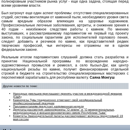
полнокровным участником рынка услуг - еще одна задача, стоящая перед
всеми уровнями власти.
Был затронут еще один аспект проблемы: отсутствие специализированных
студий, системы вентиляции от каменной пыли, необходимого уровня света
самым вредным образом влияющих на здоровье художников.
Профессиональные легочные заболевания, артриты, и снижение зрения к
40 годам - неизбежное следствие работы с камнем. По мнению
выступавших, к рассматриваемому парламентом не первый год проекту
закона, по социальным гарантиям для исполнителей горлового пения,
следует добавить и резчиков по камню, как представителей редких
творческих профессий, чьи интересы не отражены ни в одном
федеральном законе.
Реальным итогом парламентских слушаний должна стать разработка и
принятие Национальной программы по возрождению народно-
художественных промыслов и ремесел, а село Кызыл-Даг, как центр
национальной резьбы по камню, получит финансирование отдельной
строкой в бюджете на строительство специализированных мастерских с
перспективой зарабатывать для республики валюту.
Саяна Монгуш
Другие новости по теме:
Народных умельцев приглашают принять участие в международной ярмарке
(США)
Камнерезы Тувы традиционно отмечают свой неофициальный
профессиональный праздник
Парламентариям предстоит напряженная неделя
Депутаты рассмотрят законопроекты "О земле" и "О межрегиональных,
международных и внешнеэкономических связях Республики Тыва"
Комитеты Законодательной палаты рассматривают вопросы предстоящей 19
мая сессии