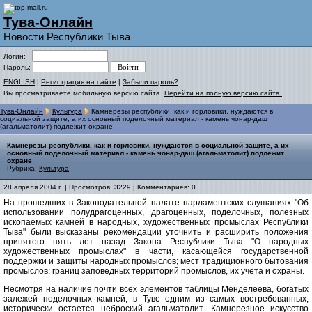
Тува-Онлайн
Новости Республики Тыва
Логин:
Пароль:
ENGLISH
|
Регистрация на сайте
|
Забыли пароль?
Вы просматриваете мобильную версию сайта.
Перейти на полную версию сайта.
Тува-Онлайн
Культура
Камнерезы республики, как и горловики, нуждаются в
социальной защите, а их основный поделочный материал - камень чонар-даш
(агальматолит) подлежит охране
Камнерезы республики, как и горловики, нуждаются в социальной защите, а их
основный поделочный материал - камень чонар-даш (агальматолит) подлежит
охране
Рубрика:
Культура
28 апреля 2004 г. | Просмотров: 3229 | Комментариев: 0
На прошедших в Законодательной палате парламентских слушаниях "Об
использовании полудрагоценных, драгоценных, поделочных, полезных
ископаемых камней в народных, художественных промыслах Республики
Тыва" были высказаны рекомендации уточнить и расширить положения
принятого пять лет назад Закона Республики Тыва "О народных
художественных промыслах" в части, касающейся государственной
поддержки и защиты народных промыслов; мест традиционного бытования
промыслов; границ заповедных территорий промыслов, их учета и охраны.
Несмотря на наличие почти всех элементов таблицы Менделеева, богатых
залежей поделочных камней, в Туве одним из самых востребованных,
исторически остается неброский агальматолит. Камнерезное искусство