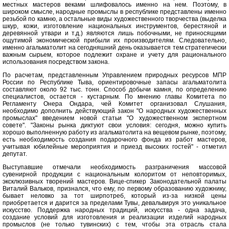
местных мастеров веками шлифовалось именно на нем. Поэтому, в
широком смысле, народные промыслы в республике представлены именно
резьбой по камню, а остальные виды художественного творчества (выделка
шкур, кожи, изготовление национальных инструментов, берестяной и
деревянной утвари и т.д.) являются лишь побочными, не приносящими
ощутимой экономической прибыли их производителям. Следовательно,
именно агальматолит на сегодняшний день оказывается тем стратегически
важным сырьем, которое подлежит охране и учету для рационального
использования посредством закона.
По расчетам, представленным Управлением природных ресурсов МПР
России по Республике Тыва, ориентировочные запасы агальматолита
составляют около 92 тыс. тонн. Способ добычи камня, по определению
специалистов, остается - кустарным. По мнению главы Комитета по
Регламенту Онера Ондара, чей Комитет организовал Слушания,
необходимо дополнить действующий закон "О народных художественных
промыслах" введением новой статьи "О художественном экспертном
совете". "Законы рынка диктуют свои условия: сегодня, можно купить
хорошо выполненную работу из агальматолита на вещевом рынке, поэтому,
есть необходимость создания подарочного фонда из работ мастеров,
учитывая юбилейные мероприятия и приезд высоких гостей" - отметил
депутат.
Выступавшие отмечали необходимость разграничения массовой
сувенирной продукции с национальным колоритом от неповторимых,
эксклюзивных творений мастеров. Вице-спикер Законодательной палаты
Виталий Вальков, признался, что ему, по первому образованию художнику,
бывает неловко за тот ширпотреб, который из-за низкой цены
приобретается и дарится за пределами Тувы, девальвируя это уникальное
искусство. Поддержка народных традиций, искусства - одна задача,
создание условий для изготовления и реализации изделий народных
промыслов (не только тувинских) с тем, чтобы эта отрасль стала