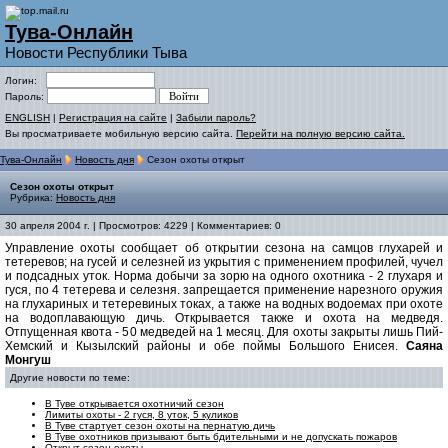
Тува-Онлайн
Новости Республики Тыва
Логин:
Пароль:
ENGLISH
|
Регистрация на сайте
|
Забыли пароль?
Вы просматриваете мобильную версию сайта.
Перейти на полную версию сайта.
Тува-Онлайн
Новость дня
Сезон охоты открыт
Сезон охоты открыт
Рубрика:
Новость дня
30 апреля 2004 г. | Просмотров: 4229 | Комментариев: 0
Управление охоты сообщает об открытии сезона на самцов глухарей и
тетеревов; на гусей и селезней из укрытия с применением профилей, чучел
и подсадных уток. Норма добычи за зорю на одного охотника - 2 глухаря и
гуся, по 4 тетерева и селезня. запрещается применение нарезного оружия
на глухариных и тетеревиных токах, а также на водных водоемах при охоте
на водоплавающую дичь. Открывается также и охота на медведя.
Отпущенная квота - 50 медведей на 1 месяц. Для охоты закрыты лишь Пий-
Хемский и Кызылский районы и обе поймы Большого Енисея.
Саяна
Монгуш
Другие новости по теме:
В Туве открывается охотничий сезон
Лимиты охоты - 2 гуся, 8 уток, 5 куликов
В Туве стартует сезон охоты на пернатую дичь
В Туве охотников призывают быть бдительными и не допускать пожаров
Открыт сезон охоты