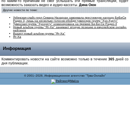
по каким-то причинам не смог услышать эти прямые трансляции, будет
возможность заказать видео и аудио-кассеты.
Дина Оюн
Другие новости по теме:
Узбекская спайс-герл Севара Назархан завоевала престижную награду БиБиСи
Радио 3, лишь на несколько голосов обойдя тувинскую группу "Хун-Хурту"
Тувинская группа "Хунхурту" номинирована на премию Би-Би-Си Радио-3
Новый альбом группы "Ят-Ха" занимает вторую позицию в европейском онлайн-
рейтинге
Вышел новый альбом группы "Ят-Ха"
Ят-Ха
Информация
Комментировать новости на сайте возможно только в течение
365
дней со
дня публикации.
© 2001–2026, Информационное агентство "Тува-Онлайн"