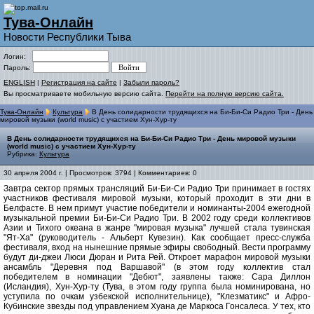
Тува-Онлайн
Новости Республики Тыва
Логин:
Пароль:
ENGLISH
|
Регистрация на сайте
|
Забыли пароль?
Вы просматриваете мобильную версию сайта.
Перейти на полную версию сайта.
Тува-Онлайн
Культура
В День солидарности трудящихся на Би-Би-Си Радио Три - День
мировой музыки (world music) с участием Хун-Хур-ту
В День солидарности трудящихся на Би-Би-Си Радио Три - День мировой музыки
(world music) с участием Хун-Хур-ту
Рубрика:
Культура
30 апреля 2004 г. | Просмотров: 3794 | Комментариев: 0
Завтра сектор прямых трансляций Би-Би-Си Радио Три принимает в гостях
участников фестиваля мировой музыки, который проходит в эти дни в
Белфасте. В нем примут участие победители и номинанты-2004 ежегодной
музыкальной премии Би-Би-Си Радио Три. В 2002 году среди коллективов
Азии и Тихого океана в жанре "мировая музыка" лучшей стала тувинская
"Ят-Ха" (руководитель - Альберт Кувезин). Как сообщает пресс-служба
фестиваля, вход на нынешние прямые эфиры свободный. Вести программу
будут ди-джеи Люси Дюран и Рита Рей. Откроет марафон мировой музыки
ансамбль "Деревня под Варшавой" (в этом году коллектив стал
победителем в номинации "Дебют", заявлены также: Сара Диллон
(Исландия), Хун-Хур-ту (Тува, в этом году группа была номинирована, но
уступила по очкам узбекской исполнительнице), "Клезматикс" и Афро-
Кубинские звезды под управлением Хуана де Маркоса Гонсалеса. У тех, кто