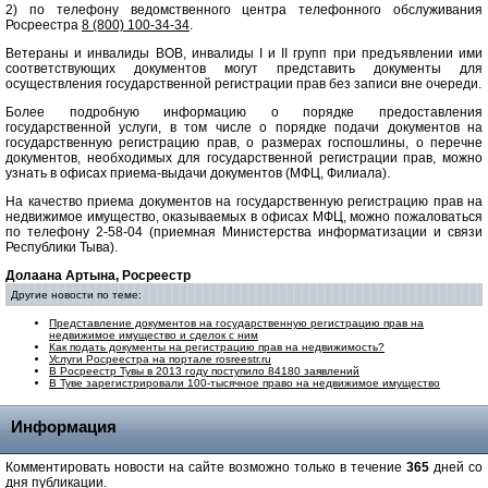
2) по телефону ведомственного центра телефонного обслуживания
Росреестра
8 (800) 100-34-34
.
Ветераны и инвалиды ВОВ, инвалиды I и II групп при предъявлении ими
соответствующих документов могут представить документы для
осуществления государственной регистрации прав без записи вне очереди.
Более подробную информацию о порядке предоставления
государственной услуги, в том числе о порядке подачи документов на
государственную регистрацию прав, о размерах госпошлины, о перечне
документов, необходимых для государственной регистрации прав, можно
узнать в офисах приема-выдачи документов (МФЦ, Филиала).
На качество приема документов на государственную регистрацию прав на
недвижимое имущество, оказываемых в офисах МФЦ, можно пожаловаться
по телефону 2-58-04 (приемная Министерства информатизации и связи
Республики Тыва).
Долаана Артына, Росреестр
Другие новости по теме:
Представление документов на государственную регистрацию прав на
недвижимое имущество и сделок с ним
Как подать документы на регистрацию прав на недвижимость?
Услуги Росреестра на портале rosreestr.ru
В Росреестр Тувы в 2013 году поступило 84180 заявлений
В Туве зарегистрировали 100-тысячное право на недвижимое имущество
Информация
Комментировать новости на сайте возможно только в течение
365
дней со
дня публикации.