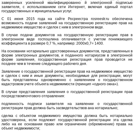
заверенных усиленной квалифицированно
й электронной подписью
заявителя, с использованием сети Интернет, включая единый портал
государственных и муниципальных услуг.
С 01 июня 2015 года на сайте Росреестра rosreestr.ru обеспечена
возможность подачи заявлений на государственную регистрацию прав на
недвижимое имущество и сделок с ним в электронном виде.
В случае подачи документов на государственную регистрацию прав в
электронном виде госпошлина оплачивается с учетом понижающего
коэффициента в размере 0,7 %, например: 2000х0,7= 1400.
На основании нотариально удостоверенных документов, представленных в
форме электронных документов, и поданного нотариусом в электронной
форме заявления, государственная регистрация прав проводится не
позднее чем в течение следующего рабочего дня.
Заявление о государственной регистрации прав на недвижимое имущество
и сделок с ним и иные документы, необходимые для регистрации, могут
быть представлены одновременно с заявлением о государственном
кадастровом учете объекта недвижимости (принцип «одного окна»).
В случае представления заявления о государственной регистрации прав
посредствомпочтового отправления:
подлинность подписи заявителя на заявлении о государственной
регистрации прав должна быть засвидетельствов
ана нотариально;
сделка с объектом недвижимого имущества должна быть нотариально
удостоверена, если подлежит государственной регистрации эта сделка
либо на ее основании право или ограничение (обременение) права на
объект недвижимости;