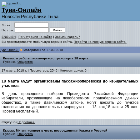
Тува-Онлайн
Новости Республики Тыва
Логин:
Пароль:
ENGLISH
|
Регистрация на сайте
|
Забыли пароль?
Вы просматриваете мобильную версию сайта.
Перейти на полную версию сайта.
Тува-Онлайн
Материалы за 17.03.2018
Кызыл: о работе пассажирского транспорта 18 марта
Рубрика:
Общество
17 марта 2018 г. | Просмотров: 2549 | Комментариев: 0
18 марта будут организованы пассажироперевозки до избирательных
участков.
В день проведения выборов Президента Российской Федерации
избиратели, проживающие на левобережном, правобережном дачных
обществах, а также Вавилинском затоне, могут доехать до пунктов
голосования на дополнительных маршрутах — 13 «а»,18 «а» и 25 «а».
Проезд бесплатный.
mkyzyl.ru
Подробнее
Кызыл: Митинг-концерт в честь воссоединения Крыма с Россией
Рубрика:
Общество