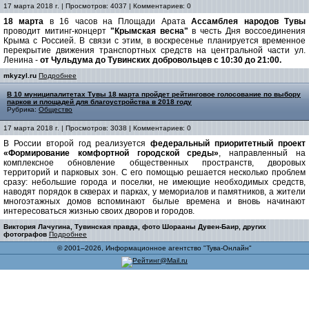
17 марта 2018 г. | Просмотров: 4037 | Комментариев: 0
18 марта
в 16 часов на Площади Арата
Ассамблея народов Тувы
проводит митинг-концерт
"Крымская весна"
в честь Дня воссоединения
Крыма с Россией. В связи с этим, в воскресенье планируется временное
перекрытие движения транспортных средств на центральной части ул.
Ленина -
от Чульдума до Тувинских добровольцев с 10:30 до 21:00.
mkyzyl.ru
Подробнее
В 10 муниципалитетах Тувы 18 марта пройдет рейтинговое голосование по выбору
парков и площадей для благоустройства в 2018 году
Рубрика:
Общество
17 марта 2018 г. | Просмотров: 3038 | Комментариев: 0
В России второй год реализуется
федеральный приоритетный проект
«Формирование комфортной городской среды»
, направленный на
комплексное обновление общественных пространств, дворовых
территорий и парковых зон. С его помощью решается несколько проблем
сразу: небольшие города и поселки, не имеющие необходимых средств,
наводят порядок в скверах и парках, у мемориалов и памятников, а жители
многоэтажных домов вспоминают былые времена и вновь начинают
интересоваться жизнью своих дворов и городов.
Виктория Лачугина, Тувинская правда, фото Шорааны Дувен-Баир, других
фотографов
Подробнее
© 2001–2026, Информационное агентство "Тува-Онлайн"