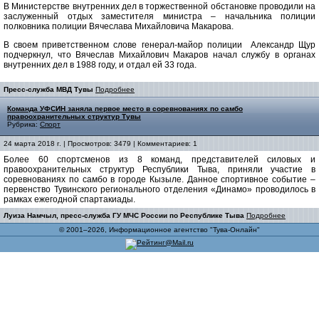
В Министерстве внутренних дел в торжественной обстановке проводили на
заслуженный отдых заместителя министра – начальника полиции
полковника полиции Вячеслава Михайловича Макарова.
В своем приветственном слове генерал-майор полиции Александр Щур
подчеркнул, что Вячеслав Михайлович Макаров начал службу в органах
внутренних дел в 1988 году, и отдал ей 33 года.
Пресс-служба МВД Тувы
Подробнее
Команда УФСИН заняла первое место в соревнованиях по самбо
правоохранительных структур Тувы
Рубрика:
Спорт
24 марта 2018 г. | Просмотров: 3479 | Комментариев: 1
Более 60 спортсменов из 8 команд, представителей силовых и
правоохранительных структур Республики Тыва, приняли участие в
соревнованиях по самбо в городе Кызыле. Данное спортивное событие –
первенство Тувинского регионального отделения «Динамо» проводилось в
рамках ежегодной спартакиады.
Луиза Намчыл, пресс-служба ГУ МЧС России по Республике Тыва
Подробнее
© 2001–2026, Информационное агентство "Тува-Онлайн"