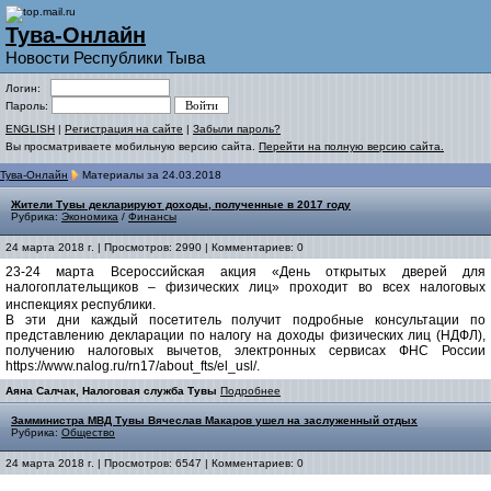
Тува-Онлайн
Новости Республики Тыва
Логин:
Пароль:
ENGLISH
|
Регистрация на сайте
|
Забыли пароль?
Вы просматриваете мобильную версию сайта.
Перейти на полную версию сайта.
Тува-Онлайн
Материалы за 24.03.2018
Жители Тувы декларируют доходы, полученные в 2017 году
Рубрика:
Экономика
/
Финансы
24 марта 2018 г. | Просмотров: 2990 | Комментариев: 0
23-24 марта Всероссийская акция «День открытых дверей для
налогоплательщиков – физических лиц» проходит во всех налоговых
инспекциях республики.
В эти дни каждый посетитель получит подробные консультации по
представлению декларации по налогу на доходы физических лиц (НДФЛ),
получению налоговых вычетов, электронных сервисах ФНС России
https://www.nalog.ru/rn17/about_fts/el_usl/.
Аяна Салчак, Налоговая служба Тувы
Подробнее
Замминистра МВД Тувы Вячеслав Макаров ушел на заслуженный отдых
Рубрика:
Общество
24 марта 2018 г. | Просмотров: 6547 | Комментариев: 0