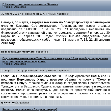
В Кызыле стартовали весенние субботники
Рубрика:
Общество
30 марта 2018 г. | Просмотров: 3377 | Комментариев: 0
Сегодня,
30 марта, стартует месячник по благоустройству и санитарной
очистке Кызыла.
Соответствующее Постановление мэром столицы
подписано от 14.03.2018 г. за № 233 "О проведении месячника по
благоустройству и санитарной очистке городских территорий в период с 30
марта по 28 апреля 2018 года". Мэрией Кызыла определены даты
проведения общегородских субботников - 31 марта и
7, 14, 21, 28 апреля
2018 года.
По информации mkyzyl.ru
Подробнее
Год развития малых сел в Туве. По итогам конкурса к 15 апреля будут определены
села, которые получат поддержку
Рубрика:
Общество
30 марта 2018 г. | Просмотров: 4082 | Комментариев: 0
Глава Тувы
Шолбан Кара-оол
объявил 2018-й Годом развития малых сел.
В
послании Верховному Хуралу премьер объявил о проекте "Село, в
котором я живу".
Рабочие группы, в которые входят члены Правительства
Тувы, депутаты Верховного Хурала, представители министерств и ведомств
посетили малые села республики для оказания практической помощи в
составлении программы развития и оформлении заявки на участие в
конкурсе на лучшие народные инициативы.
gov.tuva.ru
Подробнее
Кызыл: в воскресенье в 8 утра на зарядку!