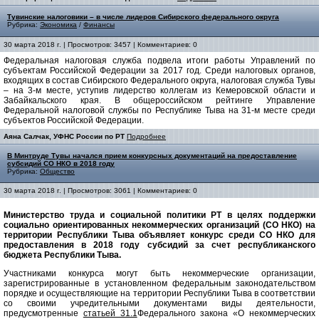
Тувинские налоговики – в числе лидеров Сибирского федерального округа
Рубрика:
Экономика
/
Финансы
30 марта 2018 г. | Просмотров: 3457 | Комментариев: 0
Федеральная налоговая служба подвела итоги работы Управлений по
субъектам Российской Федерации за 2017 год. Среди налоговых органов,
входящих в состав Сибирского Федерального округа, налоговая служба Тувы
– на 3-м месте, уступив лидерство коллегам из Кемеровской области и
Забайкальского края. В общероссийском рейтинге Управление
Федеральной налоговой службы по Республике Тыва на 31-м месте среди
субъектов Российской Федерации.
Аяна Салчак, УФНС России по РТ
Подробнее
В Минтруде Тувы начался прием конкурсных документаций на предоставление
субсидий СО НКО в 2018 году
Рубрика:
Общество
30 марта 2018 г. | Просмотров: 3061 | Комментариев: 0
Министерство труда и социальной политики РТ в целях поддержки
социально ориентированных некоммерческих организаций (СО НКО) на
территории Республики Тыва объявляет конкурс среди СО НКО для
предоставления в 2018 году субсидий за счет республиканского
бюджета Республики Тыва.
Участниками конкурса могут быть некоммерческие организации,
зарегистрированные в установленном федеральным законодательством
порядке и осуществляющие на территории Республики Тыва в соответствии
со своими учредительными документами виды деятельности,
предусмотренные
статьей 31.1
Федерального закона «О некоммерческих