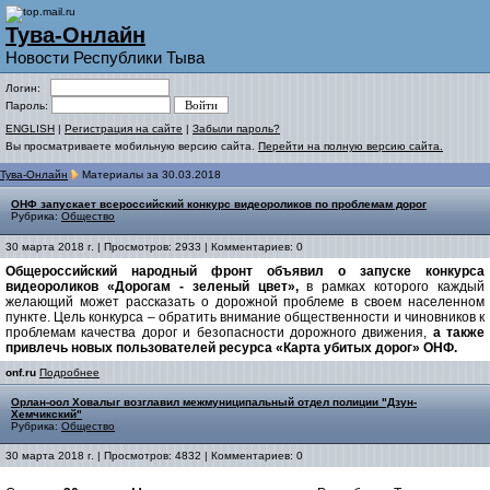
Тува-Онлайн
Новости Республики Тыва
Логин:
Пароль:
ENGLISH
|
Регистрация на сайте
|
Забыли пароль?
Вы просматриваете мобильную версию сайта.
Перейти на полную версию сайта.
Тува-Онлайн
Материалы за 30.03.2018
ОНФ запускает всероссийский конкурс видеороликов по проблемам дорог
Рубрика:
Общество
30 марта 2018 г. | Просмотров: 2933 | Комментариев: 0
Общероссийский народный фронт объявил о запуске конкурса
видеороликов «Дорогам - зеленый цвет»,
в рамках которого каждый
желающий может рассказать о дорожной проблеме в своем населенном
пункте. Цель конкурса – обратить внимание общественности и чиновников к
проблемам качества дорог и безопасности дорожного движения,
а также
привлечь новых пользователей ресурса «Карта убитых дорог» ОНФ.
onf.ru
Подробнее
Орлан-оол Ховалыг возглавил межмуниципальный отдел полиции "Дзун-
Хемчикский"
Рубрика:
Общество
30 марта 2018 г. | Просмотров: 4832 | Комментариев: 0