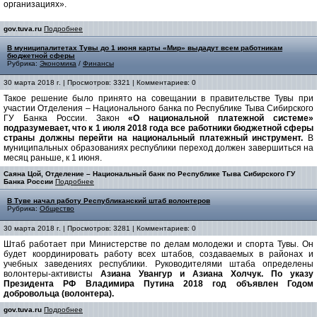
организациях».
gov.tuva.ru
Подробнее
В муниципалитетах Тувы до 1 июня карты «Мир» выдадут всем работникам
бюджетной сферы
Рубрика:
Экономика
/
Финансы
30 марта 2018 г. | Просмотров: 3321 | Комментариев: 0
Такое решение было принято на совещании в правительстве Тувы при
участии Отделения – Национального банка по Республике Тыва Сибирского
ГУ Банка России. Закон
«О национальной платежной системе»
подразумевает, что к 1 июля 2018 года все работники бюджетной сферы
страны должны перейти на национальный платежный инструмент.
В
муниципальных образованиях республики переход должен завершиться на
месяц раньше, к 1 июня.
Саяна Цой, Отделение – Национальный банк по Республике Тыва Сибирского ГУ
Банка России
Подробнее
В Туве начал работу Республиканский штаб волонтеров
Рубрика:
Общество
30 марта 2018 г. | Просмотров: 3281 | Комментариев: 0
Штаб работает при Министерстве по делам молодежи и спорта Тувы. Он
будет координировать работу всех штабов, создаваемых в районах и
учебных заведениях республики. Руководителями штаба определены
волонтеры-активисты
Азиана Увангур и Азиана Холчук. По указу
Президента РФ Владимира Путина 2018 год объявлен Годом
добровольца (волонтера).
gov.tuva.ru
Подробнее