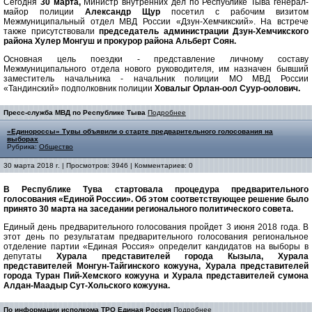
Сегодня
30 марта,
Министр внутренних дел по Республике Тыва генерал-
майор полиции
Александр Щур
посетил с рабочим визитом
Межмуниципальный отдел МВД России «Дзун-Хемчикский». На встрече
также присутствовали
председатель администрации Дзун-Хемчикского
района Хулер Монгуш и прокурор района Альберт Соян.
Основная цель поездки - представление личному составу
Межмуниципального отдела нового руководителя, им назначен бывший
заместитель начальника - начальник полиции МО МВД России
«Тандинский» подполковник полиции
Ховалыг Орлан-оол Суур-оолович.
Пресс-служба МВД по Республике Тыва
Подробнее
«Единороссы» Тувы объявили о старте предварительного голосования на
выборах
Рубрика:
Общество
30 марта 2018 г. | Просмотров: 3946 | Комментариев: 0
В Республике Тува стартовала процедура предварительного
голосования «Единой России». Об этом соответствующее решение было
принято 30 марта на заседании регионального политического совета.
Единый день предварительного голосования пройдет 3 июня 2018 года. В
этот день по результатам предварительного голосования региональное
отделение партии «Единая Россия» определит кандидатов на выборы в
депутаты
Хурала представителей города Кызыла, Хурала
представителей Монгун-Тайгинского кожууна, Хурала представителей
города Туран Пий-Хемского кожууна и Хурала представителей сумона
Алдан-Маадыр Сут-Хольского кожууна.
По информации исполкома ТРО Единая Россия
Подробнее