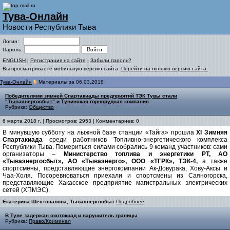
Тува-Онлайн
Новости Республики Тыва
Логин:
Пароль:
ENGLISH
|
Регистрация на сайте
|
Забыли пароль?
Вы просматриваете мобильную версию сайта.
Перейти на полную версию сайта.
Тува-Онлайн
Материалы за 06.03.2018
Победителями зимней Спартакиады предприятий ТЭК Тувы стали
"Тываэнергосбыт" и Тувинская горнорудная компания
Рубрика:
Общество
6 марта 2018 г. | Просмотров: 2953 | Комментариев: 0
В минувшую субботу на лыжной базе станции «Тайга» прошла
XI Зимняя
Спартакиада
среди работников Топливно-энергетического комплекса
Республики Тыва. Помериться силами собрались 9 команд участников: сами
организаторы –
Министерство топлива и энергетики РТ, АО
«Тываэнергосбыт», АО «Тываэнерго», ООО «ТГРК», ТЭК-4,
а также
спортсмены, представляющие энергокомпании Ак-Довурака, Хову-Аксы и
Чаа-Холя. Посоревноваться приехали и спортсмены из Саяногорска,
представляющие Хакасское предприятие магистральных электрических
сетей (ХПМЭС).
Екатерина Шестопалова, Тываэнергосбыт
Подробнее
В Туве задержан скотокрад и нарушитель границы
Рубрика:
Право/Криминал