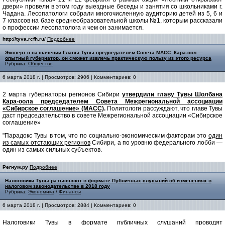
двери» провели в этом году выездные беседы и занятия со школьниками г.
Чадана. Лесопатологи собрали многочисленную аудиторию детей из 5, 6 и
7 классов на базе среднеобразовательной школы №1, которым рассказали
о профессии лесопатолога и чем он занимается.
http://tyva.rcfh.ru/
Подробнее
Эксперт о назначении Главы Тувы председателем Совета МАСС: Кара-оол —
опытный губернатор, он сможет извлечь практическую пользу из этого ресурса
Рубрика:
Общество
6 марта 2018 г. | Просмотров: 2906 | Комментариев: 0
2 марта губернаторы регионов Сибири
утвердили главу Тувы Шолбана
Кара-оола председателем Совета Межрегиональной ассоциации
«Сибирское соглашение» (МАСС)
.
Политологи рассуждают, что главе Тувы
даст председательство в совете Межрегиональной ассоциации «Сибирское
соглашение»
"Парадокс Тувы в том, что по социально-экономическим факторам это
один
из самых отстающих регионов
Сибири, а по уровню федерального лобби —
один из самых сильных субъектов.
Регнум.ру
Подробнее
Налоговики Тувы разъясняют в формате Публичных слушаний об изменениях в
налоговом законодательстве в 2018 году
Рубрика:
Экономика
/
Финансы
6 марта 2018 г. | Просмотров: 2884 | Комментариев: 0
Налоговики Тувы в формате публичных слушаний проводят