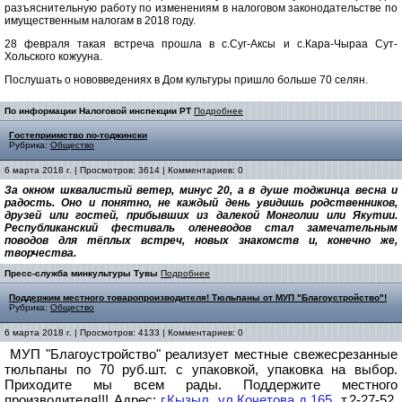
разъяснительную работу по изменениям в налоговом законодательстве по
имущественным налогам в 2018 году.
28 февраля такая встреча прошла в с.Суг-Аксы и с.Кара-Чыраа Сут-
Хольского кожууна.
Послушать о нововведениях в Дом культуры пришло больше 70 селян.
По информации Налоговой инспекции РТ
Подробнее
Гостеприимство по-тоджински
Рубрика:
Общество
6 марта 2018 г. | Просмотров: 3614 | Комментариев: 0
За окном шквалистый ветер, минус 20, а в душе тоджинца весна и
радость. Оно и понятно, не каждый день увидишь родственников,
друзей или гостей, прибывших из далекой Монголии или Якутии.
Республиканский фестиваль оленеводов стал замечательным
поводов для тёплых встреч, новых знакомств и, конечно же,
творчества.
Пресс-служба минкультуры Тувы
Подробнее
Поддержим местного товаропроизводителя! Тюльпаны от МУП "Благоустройство"!
Рубрика:
Общество
6 марта 2018 г. | Просмотров: 4133 | Комментариев: 0
МУП "Благоустройство" реализует местные свежесрезанные 
тюльпаны по 70 руб.шт. с упаковкой, упаковка на выбор. 
Приходите мы всем рады. Поддержите местного 
производителя!!! Адрес: 
г.Кызыл, ул.Кочетова 
д.165
, т.2-27-52, 