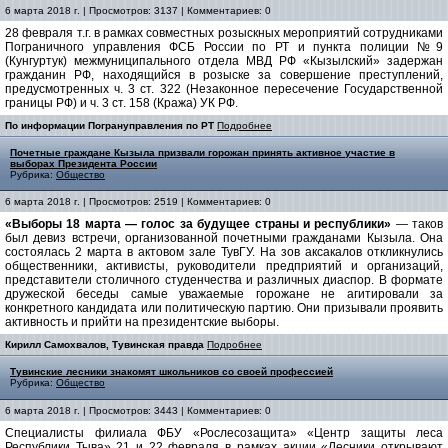
6 марта 2018 г. | Просмотров: 3137 | Комментариев: 0
28 февраля т.г. в рамках совместных розыскных мероприятий сотрудниками
Пограничного управления ФСБ России по РТ и пункта полиции №9
(Кунгуртук) межмуниципального отдела МВД РФ «Кызылский» задержан
гражданин РФ, находящийся в розыске за совершение преступлений,
предусмотренных ч. 3 ст. 322 (Незаконное пересечение Государственной
границы РФ) и ч. 3 ст. 158 (Кража) УК РФ.
По информации Погрануправления по РТ
Подробнее
Почетные граждане Кызыла призвали горожан принять активное участие в
выборах Президента России
Рубрика:
Общество
6 марта 2018 г. | Просмотров: 2519 | Комментариев: 0
«Выборы 18 марта — голос за будущее страны и республики»
— таков
был девиз встречи, организованной почетными гражданами Кызыла. Она
состоялась 2 марта в актовом зале ТувГУ. На зов аксакалов откликнулись
общественники, активисты, руководители предприятий и организаций,
представители столичного студенчества и различных диаспор. В формате
дружеской беседы самые уважаемые горожане не агитировали за
конкретного кандидата или политическую партию. Они призывали проявить
активность и прийти на президентские выборы.
Кирилл Самохвалов, Тувинская правда
Подробнее
Тувинские лесники знакомят школьников со своей профессией
Рубрика:
Общество
6 марта 2018 г. | Просмотров: 3443 | Комментариев: 0
Специалисты филиала ФБУ «Рослесозащита» «Центр защиты леса
Республики Тыва» 21 и 22 февраля в рамках акции «Лесники открывают