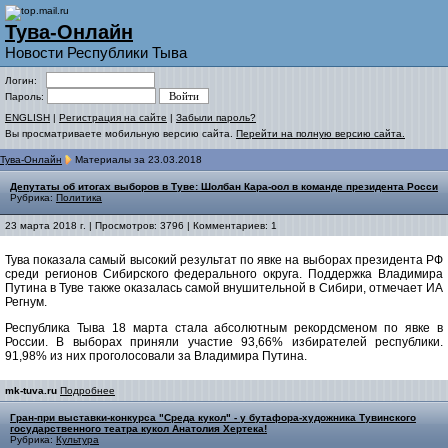
Тува-Онлайн
Новости Республики Тыва
Логин:
Пароль:
ENGLISH
|
Регистрация на сайте
|
Забыли пароль?
Вы просматриваете мобильную версию сайта.
Перейти на полную версию сайта.
Тува-Онлайн
Материалы за 23.03.2018
Депутаты об итогах выборов в Туве: Шолбан Кара-оол в команде президента Росси
Рубрика:
Политика
23 марта 2018 г. | Просмотров: 3796 | Комментариев: 1
Тува показала самый высокий результат по явке на выборах президента РФ
среди регионов Сибирского федерального округа. Поддержка Владимира
Путина в Туве также оказалась самой внушительной в Сибири, отмечает ИА
Регнум.
Республика Тыва 18 марта стала абсолютным рекордсменом по явке в
России. В выборах приняли участие 93,66% избирателей республики.
91,98% из них проголосовали за Владимира Путина.
mk-tuva.ru
Подробнее
Гран-при выставки-конкурса "Среда кукол" - у бутафора-художника Тувинского
государственного театра кукол Анатолия Хертека!
Рубрика:
Культура