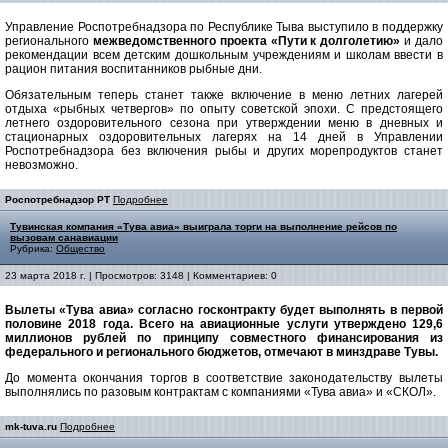
Управление Роспотребнадзора по Республике Тыва выступило в поддержку
регионального
межведомственного проекта «Пути к долголетию»
и дало
рекомендации всем детским дошкольным учреждениям и школам ввести в
рацион питания воспитанников рыбные дни.
Обязательным теперь станет также включение в меню летних лагерей
отдыха «рыбных четвергов» по опыту советской эпохи. С предстоящего
летнего оздоровительного сезона при утверждении меню в дневных и
стационарных оздоровительных лагерях на 14 дней в Управлении
Роспотребнадзора без включения рыбы и других морепродуктов станет
невозможно.
Роспотребнадзор РТ
Подробнее
Тувинская компания «Тува авиа» выиграла торги на выполнение рейсов по
вызовам санавиации
Рубрика:
Общество
23 марта 2018 г. | Просмотров: 3148 | Комментариев: 0
Вылеты «Тува авиа» согласно госконтракту будет выполнять в первой
половине 2018 года. Всего на авиационные услуги утверждено 129,6
миллионов рублей по принципу совместного финансирования из
федерального и регионального бюджетов, отмечают в минздраве Тувы.
До момента окончания торгов в соответствие законодательству вылеты
выполнялись по разовым контрактам с компаниями «Тува авиа» и «СКОЛ».
mk-tuva.ru
Подробнее