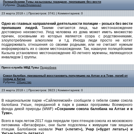
Полицейскими Тувы разысканы граждане, пропавшие без вести
Рубрика:
Право/Криминал
23 марта 2018 г. | Просмотров: 3741 | Комментариев: 0
Одно из главных направлений деятельности полиции – розыск без вести
пропавших людей.
Такими считаются лица, чье местонахождение
достоверно неизвестно. Уход человека из дома может иметь множество
причин, основными из которых являются ссора с родственниками,
злоупотребление алкоголем и т.д. Иногда люди просто не хотят
поддерживать отношения со своими родными, или не считают нужным
информировать их о своем местонахождении. Так, накануне полицейскими
Кызыла установлено местонахождение 40-летнего мужчины, являющегося
инвалидом 1 группы.
Пресс-служба МВД Тувы
Подробнее
Сокол балобан, призванный восстановить популяцию на Алтае и в Туве, погиб от
голода в Китае
Рубрика:
Общество
23 марта 2018 г. | Просмотров: 3923 | Комментариев: 0
В национальном парке «Сайлюгемский» сообщили о гибели самки сокола
балобана Учсын, переданной в парк в рамках программы Всемирного
фонда дикой природы (WWF)
«Сохраним сокола балобана на Алтае и в
Туве».
Всего в парк летом 2017 года передали трех птенцов сокола из московского
питомника «Витасфера», они были подселены к живущим там хищным
птицам. Балобанов назвали
Учат («летит»),
Учар («будет летать») и
Учсын («пусть летает»).