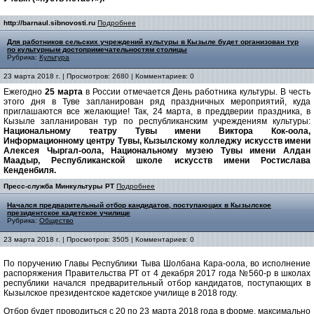
http://barnaul.sibnovosti.ru
Подробнее
Для работников сельских учреждений культуры в Кызыле будет организован тур
по культурным достопримечательностям столицы
Рубрика:
Культура
23 марта 2018 г. | Просмотров: 2680 | Комментариев: 0
Ежегодно
25 марта
в России отмечается День работника культуры. В честь
этого дня в Туве запланирован ряд праздничных мероприятий, куда
приглашаются все желающие! Так, 24 марта, в преддверии праздника, в
Кызыле запланирован тур по республиканским учреждениям культуры:
Национальному театру Тувы имени Виктора Кок-оола,
Информационному центру Тувы, Кызылскому колледжу искусств имени
Алексея Чыргал-оола, Национальному музею Тувы имени Алдан
Маадыр, Республиканской школе искусств имени Ростислава
Кенденбиля.
Пресс-служба Минкультуры РТ
Подробнее
Начался предварительный отбор кандидатов, поступающих в Кызылское
президентское кадетское училище
Рубрика:
Общество
23 марта 2018 г. | Просмотров: 3505 | Комментариев: 0
По поручению Главы Республики Тыва Шолбана Кара-оола, во исполнение
распоряжения Правительства РТ от 4 декабря 2017 года №560-р в школах
республики начался предварительный отбор кандидатов, поступающих в
Кызылское президентское кадетское училище в 2018 году.
Отбор будет проводиться с 20 по 23 марта 2018 года в форме, максимально