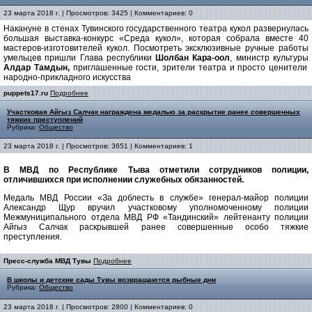
23 марта 2018 г. | Просмотров: 3425 | Комментариев: 0
Накануне в стенах Тувинского государственного театра кукол развернулась
большая выставка-конкурс «Среда кукол», которая собрала вместе 40
мастеров-изготовителей кукол. Посмотреть эксклюзивные ручные работы
умельцев пришли Глава республики
Шолбан Кара-оол
, министр культуры
Алдар Тамдын,
приглашенные гости, зрители театра и просто ценители
народно-прикладного искусства
puppets17.ru
Подробнее
Участковая Айгыз Салчак награждена медалью за раскрытие ранее совершенных
тяжких преступлений
Рубрика:
Общество
23 марта 2018 г. | Просмотров: 3651 | Комментариев: 1
В МВД по Республике Тыва отметили сотрудников полиции,
отличившихся при исполнении служебных обязанностей.
Медаль МВД России «За доблесть в службе» генерал-майор полиции
Александр Щур вручил участковому уполномоченному полиции
Межмуниципального отдела МВД РФ «Тандинский» лейтенанту полиции
Айгыз Салчак раскрывшей ранее совершенные особо тяжкие
преступления.
Пресс-служба МВД Тувы
Подробнее
В школы и детские сады Тувы возвращаются рыбные дни
Рубрика:
Общество
23 марта 2018 г. | Просмотров: 2800 | Комментариев: 0