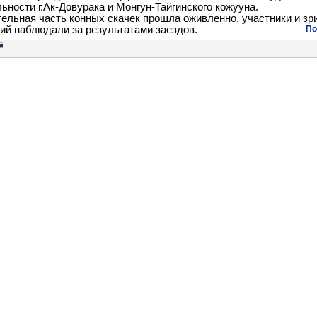
ьности г.Ак-Довурака и Монгун-Тайгинского кожууна.
ельная часть конных скачек прошла оживленно, участники и зр
ий наблюдали за результатами заездов.
По