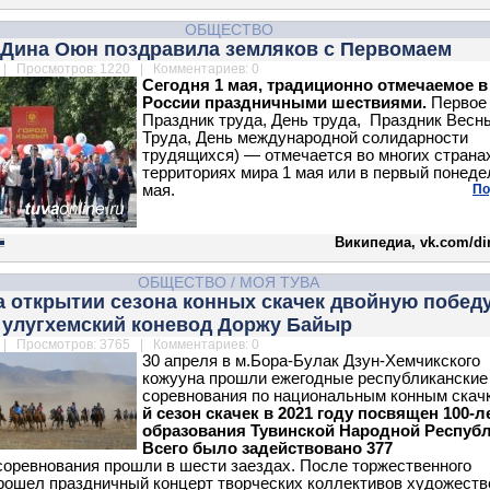
ОБЩЕСТВО
 Дина Оюн поздравила земляков с Первомаем
| Просмотров: 1220 | Комментариев: 0
Сегодня 1 мая, традиционно отмечаемое в
России праздничными шествиями.
Первое 
Праздник труда, День труда, Праздник Весн
Труда, День международной солидарности
трудящихся) — отмечается во многих страна
территориях мира 1 мая или в первый понеде
мая.
По
Википедиа, vk.com/d
ОБЩЕСТВО
/
МОЯ ТУВА
а открытии сезона конных скачек двойную побед
 улугхемский коневод Доржу Байыр
| Просмотров: 3765 | Комментариев: 0
30 апреля в м.Бора-Булак Дзун-Хемчикского
кожууна прошли ежегодные республиканские
соревнования по национальным конным скач
й сезон скачек в 2021 году посвящен 100-
образования Тувинской Народной Республ
Всего было задействовано 377
оревнования прошли в шести заездах. После торжественного
рошел праздничный концерт творческих коллективов художеств