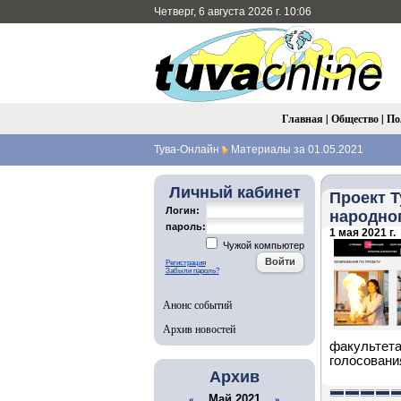
Четверг, 6 августа 2026 г. 10:06
Главная
|
Общество
|
По
Тува-Онлайн
Материалы за 01.05.2021
Личный кабинет
Проект Т
Логин:
народног
пароль:
1 мая 2021 г.
Чужой компьютер
Регистрация
Забыли пароль?
Анонс событий
Архив новостей
факультета
голосовани
Архив
Май 2021
«
»