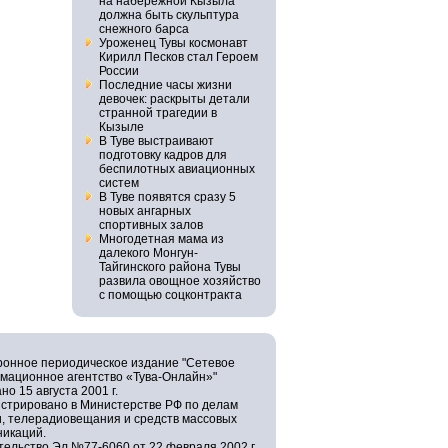
на набережной Кызыла
должна быть скульптура
снежного барса
Уроженец Тувы космонавт
Кирилл Песков стал Героем
России
Последние часы жизни
девочек: раскрыты детали
странной трагедии в
Кызыле
В Туве выстраивают
подготовку кадров для
беспилотных авиационных
систем
В Туве появятся сразу 5
новых ангарных
спортивных залов
Многодетная мама из
далекого Монгун-
Тайгинского района Тувы
развила овощное хозяйство
с помощью соцконтракта
ронное периодическое издание "Сетевое
мационное агентство «Тува-Онлайн»"
но 15 августа 2001 г.
истрировано в Министерстве РФ по делам
и, телерадиовещания и средств массовых
никаций.
ельство Эл №77-6060 от 22 февраля 2002 г.