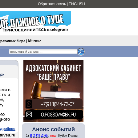
Обратная связь
|
ENGLISH
равочное бюро
|
Мнение
а»
али в
сть и
»,
»,
го
дного
Анонс событий
дробнее
tuvsu.ru
1)
В ЭТИ ДНИ
:
new!
Кубок Главы