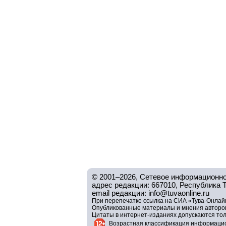
© 2001–2026, Сетевое информационно
адрес редакции: 667010, Республика Тув
email редакции: info@tuvaonline.ru
При перепечатке ссылка на СИА «Тува-Онлайн
Опубликованные материалы и мнения авторов 
Цитаты в интернет-изданиях допускаются то
Возрастная классификация информацио