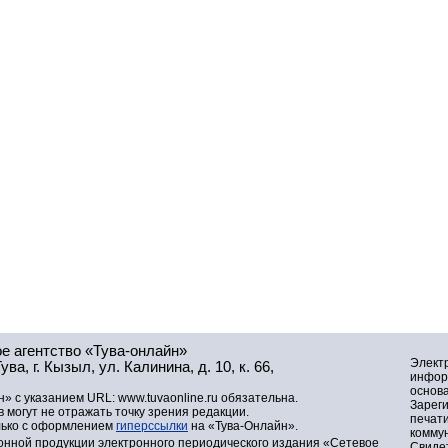
е агентство «Тува-онлайн»
Элект
а, г. Кызыл, ул. Калинина, д. 10, к. 66,
инфор
основа
» с указанием URL: www.tuvaonline.ru обязательна.
Зарег
могут не отражать точку зрения редакции.
печат
лько с оформлением
гиперссылки
на «Тува-Онлайн».
комму
нной продукции электронного периодического издания «Сетевое
Свидет