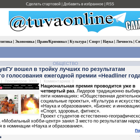
Сделать стартовой
|
Добавить в избранное
|
RSS
литика
|
Экономика
|
Право/Криминал
|
Культура
|
Спорт
|
Наука
|
Личность
|
Сп
ОБЩЕСТВО
увГУ вошел в тройку лучших по результатам
о голосования ежегодной премии «Headliner год
| Просмотров: 3009 | Комментариев: 0
Национальная премия проводится уже в
четвертый раз.
Лидеров традиционно выбир
пяти номинациях: «Общественная деятельно
социальные проекты», «Культура и искусство
«Наука и образование», «Бизнес и инновации
«Спорт, здоровье, фитнес».
Проект студентов естественно-географическо
 «Мобильный хобби-центр» занял 3 место по результатам наро
я в номинации «Наука и образование».
По