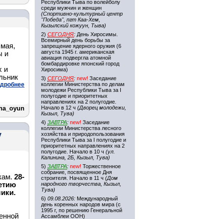
Республики Тыва по волейболу
среди мужчин и женщин
(Спортивно-культурный центр
"Победа", пгт Каа-Хем,
Кызылский кожуун, Тыва)
2)
СЕГОДНЯ
:
День Хиросимы.
Всемирный день борьбы за
мая,
запрещение ядерного оружия (6
августа 1945 г. американская
ы и
авиация подвергла атомной
бомбардировке японский город
х и
Хиросима)
льник
3)
СЕГОДНЯ
:
new!
Заседание
дробнее
коллегии Министерства по делам
молодежи Республики Тыва за I
полугодие и приоритетных
направлениях на 2 полугодие.
ina_oyun
Начало в 12 ч
(Дворец молодежи,
Кызыл, Тува)
4)
ЗАВТРА
:
new!
Заседание
коллегии Министерства лесного
у
хозяйства и природопользования
Республики Тыва за I полугодие и
приоритетных направлениях на 2
полугодие. Начало в 10 ч
(ул.
Калинина, 2Б, Кызыл, Тува)
5)
ЗАВТРА
:
new!
Торжественное
собрание, посвященное Дня
кам.
28-
строителя. Начало в 11 ч
(Дом
летию
народного творчества, Кызыл,
Тува)
ики.
6)
09.08.2026:
Международный
день коренных народов мира (с
1995 г, по решению Генеральной
енной
Ассамблеи ООН)