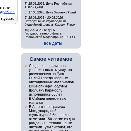
7)
15.08.2026:
День Республики
ители
Тыва
(Тува)
дробнее
8)
17.08.2026:
День Хоомея
(Тува)
9)
18.08.2026 - 20.08.2026:
rtyva.ru
Четвертый международный
буддийский форум
(Кызыл, Тува)
10)
22.08.2026:
День
Государственного флага
Российской Федерации (с 1994 г.)
все даты
Самое читаемое
Сведения о размере и
условиях оплаты услуг по
размещению на Тува-
Онлайн предвыборных
агитационных материалов
Вице-спикеру Госдумы
Шолбану Кара-оолу
исполнилось 60 лет
В Сибири пересчитают
манулов
В Аргентине в рамках
Международной
скульптурной биеннале
отметили 150-летие со дня
рождения Степана Эрьзи
Жители Тувы считают, что