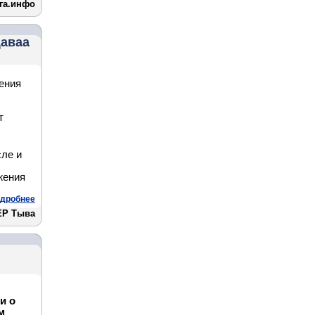
га.инфо
Даваа
ения
т
сле и
жения
дробнее
ЕР Тыва
и о
м