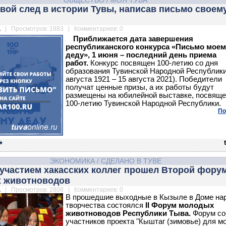
ОБЩЕСТВО
/
МОЯ ТУВА
вой след в истории Тувы, написав письмо своем
.
| Просмотров: 1883 | Комментариев: 0
Приближается дата завершения
республиканского конкурса «Письмо моем
деду», 1 июня – последний день приема
работ.
Конкурс посвящен 100-летию со дня
образования Тувинской Народной Республики
августа 1921 – 15 августа 2021). Победители
получат ценные призы, а их работы будут
размещены на юбилейной выставке, посвящ
100-летию Тувинской Народной Республики.
По
ЭКОНОМИКА
/
СДЕЛАНО В ТУВЕ
 участием хакасских коллег прошел Второй фору
 животноводов
.
| Просмотров: 2808 | Комментариев: 0
В прошедшие выходные в Кызыле в Доме на
творчества состоялся
II Форум молодых
животноводов Республики Тыва.
Форум со
участников проекта "Кыштаг (зимовье) для м