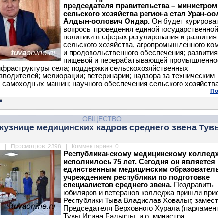
председателя правительства – министром
сельского хозяйства региона стал Уран-оо
Алдын-оолович Ондар.
Он будет курирова
вопросы проведения единой государственной
политики в сферах регулирования и развития
сельского хозяйства, агропромышленного ко
и продовольственного обеспечения; развития
пищевой и перерабатывающей промышленно
нфраструктуры села; поддержки сельскохозяйственных
зводителей; мелиорации; ветеринарии; надзора за техническим
 самоходных машин; научного обеспечения сельского хозяйства
По
ОБЩЕСТВО
кузнице медицинских кадров среднего звена Тувы
.
| Просмотров: 2398 | Комментариев: 0
Республиканскому медицинскому коллед
исполнилось 75 лет. Сегодня он является
единственным медицинским образовате
учреждением республики по подготовке
специалистов среднего звена.
Поздравить
юбиляров и ветеранов колледжа пришли ври
Республики Тыва Владислав Ховалыг, замес
Председателя Верховного Хурала (парламен
Тувы Ирина Бадыргы, и.о. министра