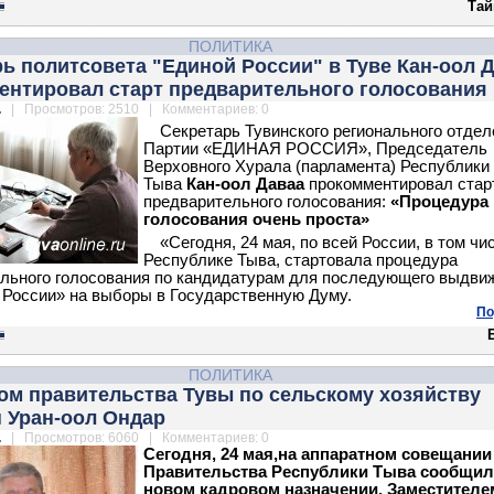
Тай
ПОЛИТИКА
ь политсовета "Единой России" в Туве Кан-оол 
ентировал старт предварительного голосования
.
| Просмотров: 2510 | Комментариев: 0
Секретарь Тувинского регионального отдел
Партии «ЕДИНАЯ РОССИЯ», Председатель
Верховного Хурала (парламента) Республики
Тыва
Кан-оол Даваа
прокомментировал стар
предварительного голосования:
«Процедура
голосования очень проста»
«Сегодня, 24 мая, по всей России, в том чи
Республике Тыва, стартовала процедура
льного голосования по кандидатурам для последующего выдви
 России» на выборы в Государственную Думу.
По
ПОЛИТИКА
ом правительства Тувы по сельскому хозяйству
 Уран-оол Ондар
.
| Просмотров: 6060 | Комментариев: 0
Сегодня, 24 мая,на аппаратном совещании
Правительства Республики Тыва сообщил
новом кадровом назначении. Заместителе