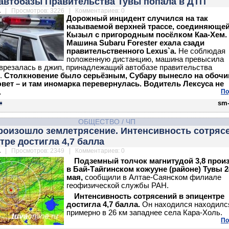
автобазы Правительства Тувы попала в ДТП
.
| Просмотров: 3226 | Комментариев: 0
Дорожный инцидент случился на так
называемой верхней трассе, соединяюще
Кызыл с пригородным посёлком Каа-Хем.
Машина Subaru Forester ехала сзади
правительственного Lexus`а.
Не соблюдая
положенную дистанцию, машина превысила
 врезалась в джип, принадлежащий автобазе правительства
.
Столкновение было серьёзным, Субару вынесло на обочин
вет – и там иномарка перевернулась. Водитель Лексуса не
.
По
sm-
ОБЩЕСТВО
/
ЧП
произошло землетрясение. Интенсивность сотряс
тре достигла 4,7 балла
.
| Просмотров: 2349 | Комментариев: 0
Подземный толчок магнитудой 3,8 прои
в Бай-Тайгинском кожууне (районе) Тувы 2
мая,
сообщили в Алтае-Саянском филиале
геофизической службы РАН.
Интенсивность сотрясений в эпицентре
достигла 4,7 балла.
Он находился находилс
примерно в 26 км западнее села Кара-Холь.
По