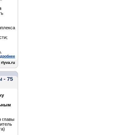
л
ть
мплекса
сти;
.
дробнее
rtyva.ru
 - 75
жу
льным
о главы
титель
та)