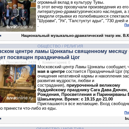
огромный вклад в культуру Тувы.
В этот вечер прозвучали произведения из его
литературно-драматургического наследия, а 
увидели отрывки из полюбившихся спектакле
"Шурави", "Уя", "Галстуктуг адыг", "730 дней и
.
По
Национальный музыкально-драматический театр им. В.К
ОБЩЕСТВО
/
РЕЛИГИЯ
вском центре ламы Цонкапы священному месяцу 
дет посвящен праздничный Цог
.
| Просмотров: 2428 | Комментариев: 0
Московский центр Ламы Цонкапы сообщает, 
мая в центре
состоится Праздничный Цог (п
очищения негативной кармы и накопления зас
развития мудрости, любви и
сострадания),
приуроченный великому
буддийскому празднику Сага Дава Дючен,
Рождения, Просветления и Паринирваны
Шакьямуни. Время: с 19.15 до 21.00
Приглашаются все желающие. Вход свободн
о принести что-либо из еды.
По
b