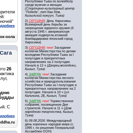
Республики Тыва по волейболу
среди мужчин и женщин
(Спортивно-культурный центр
зрители
"Победа", пгт Каа-Хем,
Кызылский кожуун, Тыва)
й:
 ночей"
2)
СЕГОДНЯ
:
День Хиросимы.
Всемирный день борьбы за
дробнее
запрещение ядерного оружия (6
августа 1945 г. американская
авиация подвергла атомной
ок-оола
бомбардировке японский город
Хиросима)
3)
СЕГОДНЯ
:
new!
Заседание
коллегии Министерства по делам
Сага
молодежи Республики Тыва за I
полугодие и приоритетных
направлениях на 2 полугодие.
Начало в 12 ч
(Дворец молодежи,
что
26
Кызыл, Тува)
рактика
4)
ЗАВТРА
:
new!
Заседание
луг,
коллегии Министерства лесного
хозяйства и природопользования
Республики Тыва за I полугодие и
приоритетных направлениях на 2
 дню
полугодие. Начало в 10 ч
(ул.
Калинина, 2Б, Кызыл, Тува)
 Будды
5)
ЗАВТРА
:
new!
Торжественное
собрание, посвященное Дня
ый. С
строителя. Начало в 11 ч
(Дом
народного творчества, Кызыл,
Тува)
дробнее
6)
09.08.2026:
Международный
uddha.ru
день коренных народов мира (с
1995 г, по решению Генеральной
Ассамблеи ООН)