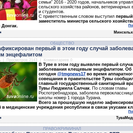
семьи" 2016 - 2020 годов, начальников управ
сельского хозяйства районов, ветеринарных 
и студентов.
С приветственным словом выступил
первый
заместитель министра сельского хозяйств
 Донгак.
По
Минсельх
ОБЩЕСТВО
афиксирован первый в этом году случай заболев
м энцефалитом
.
| Просмотров: 2143 | Комментариев: 0
В Туве в этом году выявлен первый случа
заболевания клещевым энцефалитом. Об 
сегодня
@tmgnews17
во время аппаратног
совещания в правительстве Тувы сообщи
главный государственный санитарный вр
Тувы Людмила Салчак
. По словам главы
Роспотребнадзора, заболела первоклассниц
школы номер 1 города Турана.
Всего за прошедшую неделю зафиксирова
 в медицинские учреждения республики в связи укусами к
По
ТуваМед
ПРАВО/КРИМИНАЛ