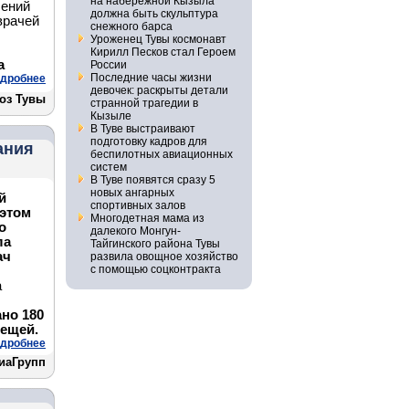
на набережной Кызыла
лений
должна быть скульптура
врачей
снежного барса
Уроженец Тувы космонавт
Кирилл Песков стал Героем
а
России
Последние часы жизни
дробнее
девочек: раскрыты детали
оз Тувы
странной трагедии в
Кызыле
В Туве выстраивают
подготовку кадров для
ания
беспилотных авиационных
систем
В Туве появятся сразу 5
новых ангарных
й
спортивных залов
этом
Многодетная мама из
о
далекого Монгун-
ла
Тайгинского района Тувы
ач
развила овощное хозяйство
с помощью соцконтракта
а
но 180
лещей.
дробнее
иаГрупп