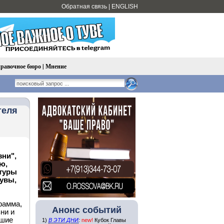
Обратная связь
|
ENGLISH
равочное бюро
|
Мнение
теля
зни",
ю,
ьтуры
Тувы,
рамма,
Анонс событий
ни и
сшие
1)
В ЭТИ ДНИ
:
new!
Кубок Главы