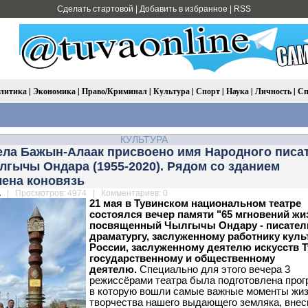
Сделать стартовой
|
Добавить в избранное
|
RSS
литика
|
Экономика
|
Право/Криминал
|
Культура
|
Спорт
|
Наука
|
Личность
|
Сп
КУЛЬТУРА
ела Бажын-Алаак присвоено имя Народного писа
гычы Ондара (1955-2020). Рядом со зданием
лена коновязь
.
| Просмотров: 4974 | Комментариев: 0
21 мая в Тувинском национальном театре
состоялся вечер памяти "65 мгновений жи
посвященный Чылгычы Ондару - писател
драматургу, заслуженному работнику кул
России, заслуженному деятелю искусств 
государственному и общественному
деятелю.
Специально для этого вечера 3
режиссёрами театра была подготовлена прог
в которую вошли самые важные моменты жиз
творчества нашего выдающего земляка, вне