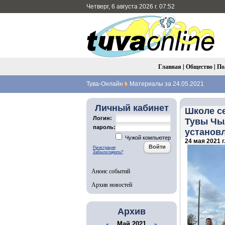
Четверг, 6 августа 2026 г. 07:52
Главная
|
Общество
|
По
Тува-Онлайн
Материалы за 24.05.2021
Личный кабинет
Школе с
Логин:
Тувы Чыл
пароль:
установ
Чужой компьютер
24 мая 2021 г
Регистрация
Забыли пароль?
Анонс событий
Архив новостей
Архив
Май 2021
«
»