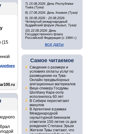
7)
15.08.2026:
День Республики
у
Тыва
(Тува)
8)
17.08.2026:
День Хоомея
(Тува)
9)
18.08.2026 - 20.08.2026:
Четвертый международный
буддийский форум
(Кызыл, Тува)
у
10)
22.08.2026:
День
Государственного флага
Российской Федерации (с 1994 г.)
 (15
все даты
енной
Самое читаемое
дробнее
Сведения о размере и
условиях оплаты услуг по
размещению на Тува-
Онлайн предвыборных
агитационных материалов
tar100.ru
Вице-спикеру Госдумы
Шолбану Кара-оолу
исполнилось 60 лет
м
В Сибири пересчитают
манулов
В Аргентине в рамках
Международной
родного
скульптурной биеннале
отметили 150-летие со дня
рождения Степана Эрьзи
брал
Жители Тувы считают, что
олодой