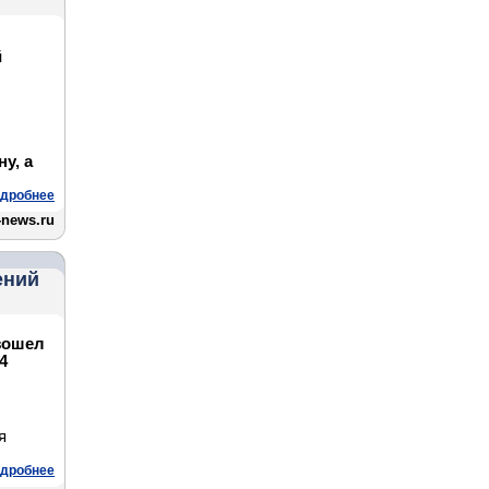
й
у, а
дробнее
news.ru
ений
зошел
4
я
дробнее