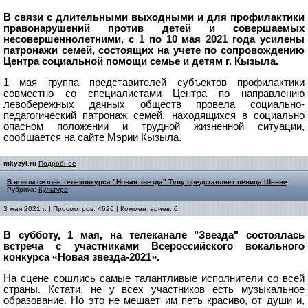
В связи с длительными выходными и для профилактики
правонарушений против детей и совершаемых
несовершеннолетними, с 1 по 10 мая 2021 года усилены
патронажи семей, состоящих на учете по сопровождению
Центра социальной помощи семье и детям г. Кызыла.
1 мая группa представителей субъектов профилактики
совместно со специалистами Центра по направлению
левобережных дачных обществ провела социально-
педагогический патронаж семей, находящихся в социально
опасном положении и трудной жизненной ситуации,
сообщается на сайте Мэрии Кызыла.
mkyzyl.ru
Подробнее
В новом сезоне телеконкурса "Новая звезда" Туву представляет певица Шенне
Рубрика:
Культура
3 мая 2021 г. | Просмотров: 4626 | Комментариев: 0
В субботу, 1 мая, на телеканале "Звезда" состоялась
встреча с участниками Всероссийского вокального
конкурса «Новая звезда-2021».
На сцене сошлись самые талантливые исполнители со всей
страны. Кстати, не у всех участников есть музыкальное
образование. Но это не мешает им петь красиво, от души и,