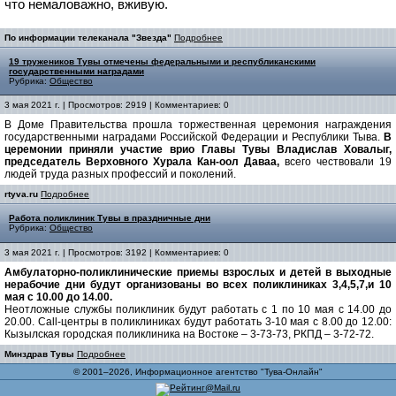
что немаловажно, вживую.
По информации телеканала "Звезда"
Подробнее
19 тружеников Тувы отмечены федеральными и республиканскими
государственными наградами
Рубрика:
Общество
3 мая 2021 г. | Просмотров: 2919 | Комментариев: 0
В Доме Правительства прошла торжественная церемония награждения
государственными наградами Российской Федерации и Республики Тыва.
В
церемонии приняли участие врио Главы Тувы Владислав Ховалыг,
председатель Верховного Хурала Кан-оол Даваа,
всего чествовали 19
людей труда разных профессий и поколений.
rtyva.ru
Подробнее
Работа поликлиник Тувы в праздничные дни
Рубрика:
Общество
3 мая 2021 г. | Просмотров: 3192 | Комментариев: 0
Амбулаторно-поликлинические приемы взрослых и детей в выходные
нерабочие дни будут организованы во всех поликлиниках 3,4,5,7,и 10
мая с 10.00 до 14.00.
Неотложные службы поликлиник будут работать с 1 по 10 мая с 14.00 до
20.00. Call-центры в поликлиниках будут работать 3-10 мая с 8.00 до 12.00:
Кызылская городская поликлиника на Востоке – 3-73-73, РКПД – 3-72-72.
Минздрав Тувы
Подробнее
© 2001–2026, Информационное агентство "Тува-Онлайн"