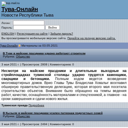
Тува-Онлайн
Новости Республики Тыва
Логин:
Пароль:
ENGLISH
|
Регистрация на сайте
|
Забыли пароль?
Вы просматриваете мобильную версию сайта.
Перейти на полную версию сайта.
Тува-Онлайн
Материалы за 03.05.2021
В Туве в майские праздники ударно работают строители
Рубрика:
Общество
3 мая 2021 г. | Просмотров: 2808 | Комментариев: 0
Несмотря на майские праздники и длительные выходные на
стройплощадках тувинской столицы ударно трудятся каменщики,
сварщики и бетонщики.
Полным ходом ведется возведение
многоквартирных домов. Врио Главы Тувы Владислав Ховалыг возглавил
обширную правительственную делегацию, которая второго мая посетила
строительство объектов. Внимание было обращено на темпы ведения
работ, качество, оснащённость материалами и спецтехникой, а главное - на
сроки завершения и сдачи нового жилья.
Тувинская правда
Подробнее
В Кызыле в майские праздники усилен патронаж подучетных семей
Рубрика:
Общество
3 мая 2021 г. | Просмотров: 2494 | Комментариев: 0