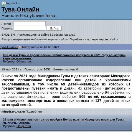
Тува-Онлайн
Новости Республики Тыва
Логин:
Пароль:
ENGLISH
|
Регистрация на сайте
|
Забыли пароль?
Вы просматриваете мобильную версию сайта.
Перейти на полную версию сайта.
Тува-Онлайн
Материалы за 18.05.2021
806 детей Тувы с хроническими заболеваниями получили в 2021 году санаторно-
курортное лечение
Рубрика:
Общество
18 мая 2021 г. | Просмотров: 2051 | Комментариев: 0
С начала 2021 года Минздравом Тувы в детских санаториях Минздрава
России организовано оздоровление 806 детей с хроническими
заболеваниями, в том числе 69 детей-инвалидов из которых 61
предоставлены путевки «мать и дитя».
Из категории «дети-сироты и
дети, оставшиеся без попечения родителей» оздоровлено 94 ребенка, по
направлению фтизиатра – один ребенок,
505 детей, проживающих в
малоимущих, многодетных и неполных семьях и 137 детей из иных
категорий семей.
minzdravtuva.ru
Подробнее
21 мая в Национальном театре пройдет Вечер памяти Народного писателя Тувы
Чылгычы Ондара
Рубрика:
Общество