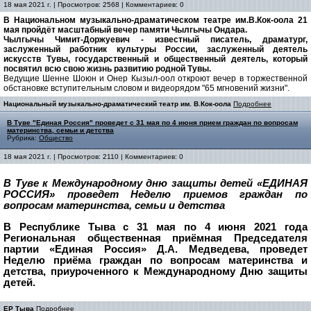
18 мая 2021 г. | Просмотров: 2568 | Комментариев: 0
В Национальном музыкально-драматическом театре им.В.Кок-оола 21
мая пройдёт масштабный вечер памяти Чылгычы Ондара.
Чылгычы Чимит-Доржуевич - известный писатель, драматург,
заслуженный работник культуры России, заслуженный деятель
искусств Тувы, государственный и общественный деятель, который
посвятил всю свою жизнь развитию родной Тувы.
Ведущие Шенне Шоюн и Онер Кызыл-оол откроют вечер в торжественной
обстановке вступительным словом и видеорядом "65 мгновений жизни".
Национальный музыкально-драматический театр им. В.Кок-оола
Подробнее
В Туве "Единая Россия" проведет с 31 мая по 4 июня прием граждан по вопросам
материнства, семьи и детства
Рубрика:
Общество
18 мая 2021 г. | Просмотров: 2110 | Комментариев: 0
В Туве к Международному дню защиты детей «ЕДИНАЯ
РОССИЯ» проведет Неделю приемов граждан по
вопросам материнства, семьи и детства
В Республике Тыва с 31 мая по 4 июня 2021 года
Региональная общественная приёмная Председателя
партии «Единая Россия» Д.А. Медведева, проведет
Неделю приёма граждан по вопросам материнства и
детства, приуроченного к Международному Дню защиты
детей.
ЕР Тыва
Подробнее