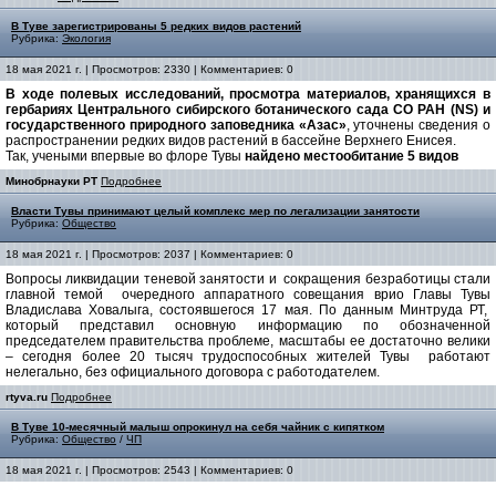
В Туве зарегистрированы 5 редких видов растений
Рубрика:
Экология
18 мая 2021 г. | Просмотров: 2330 | Комментариев: 0
В ходе полевых исследований, просмотра материалов, хранящихся в
гербариях Центрального сибирского ботанического сада СО РАН (NS) и
государственного природного заповедника «Азас»
, уточнены сведения о
распространении редких видов растений в бассейне Верхнего Енисея.
Так, учеными впервые во флоре Тувы
найденo местообитание 5 видов
Минобрнауки РТ
Подробнее
Власти Тувы принимают целый комплекс мер по легализации занятости
Рубрика:
Общество
18 мая 2021 г. | Просмотров: 2037 | Комментариев: 0
Вопросы ликвидации теневой занятости и сокращения безработицы стали
главной темой очередного аппаратного совещания врио Главы Тувы
Владислава Ховалыга, состоявшегося 17 мая. По данным Минтруда РТ,
который представил основную информацию по обозначенной
председателем правительства проблеме, масштабы ее достаточно велики
– сегодня более 20 тысяч трудоспособных жителей Тувы работают
нелегально, без официального договора с работодателем.
rtyva.ru
Подробнее
В Туве 10-месячный малыш опрокинул на себя чайник с кипятком
Рубрика:
Общество
/
ЧП
18 мая 2021 г. | Просмотров: 2543 | Комментариев: 0