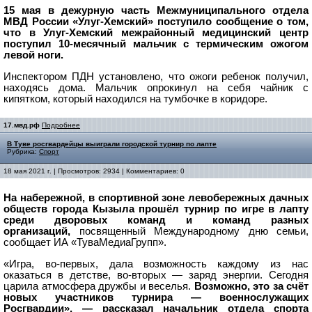
15 мая в дежурную часть Межмуниципального отдела
МВД России «Улуг-Хемский» поступило сообщение о том,
что в Улуг-Хемский межрайонный медицинский центр
поступил 10-месячный мальчик с термическим ожогом
левой ноги.
Инспектором ПДН установлено, что ожоги ребенок получил,
находясь дома. Мальчик опрокинул на себя чайник с
кипятком, который находился на тумбочке в коридоре.
17.мвд.рф
Подробнее
В Туве росгвардейцы выиграли городской турнир по лапте
Рубрика:
Спорт
18 мая 2021 г. | Просмотров: 2934 | Комментариев: 0
На набережной, в спортивной зоне левобережных дачных
обществ города Кызыла прошёл турнир по игре в лапту
среди дворовых команд и команд разных
организаций,
посвященный Международному дню семьи,
сообщает ИА «ТуваМедиаГрупп».
«Игра, во-первых, дала возможность каждому из нас
оказаться в детстве, во-вторых — заряд энергии. Сегодня
царила атмосфера дружбы и веселья.
Возможно, это за счёт
новых участников турнира — военнослужащих
Росгвардии», — рассказал начальник отдела спорта