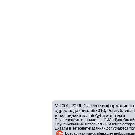
© 2001–2026, Сетевое информационно
адрес редакции: 667010, Республика Тув
email редакции: info@tuvaonline.ru
При перепечатке ссылка на СИА «Тува-Онлайн
Опубликованные материалы и мнения авторов 
Цитаты в интернет-изданиях допускаются то
Возрастная классификация информацио