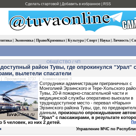
Сделать стартовой
|
Добавить в избранное
|
RSS
литика
|
Экономика
|
Право/Криминал
|
Культура
|
Спорт
|
Наука
|
Личность
|
Сп
ОБЩЕСТВО
/
ЧП
доступный район Тувы, где опрокинулся "Урал" с
рами, вылетели спасатели
| Просмотров: 3737 | Комментариев: 0
Сотрудники администрации приграничных с
Монголией Эрзинского и Тере-Хольского рай
Тувы, 20-й пожарно-спасательной части и
медицинской службы оперативно выехали в
труднодоступное место - перевал «Нарын»
Эрзинского района Тувы, где, по предварите
данным,
произошло опрокидывание авто
"Урал" с пассажирами, в результате котор
 5 человек, из них 2 детей.
По
Управление МЧС по Республи