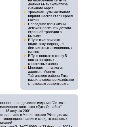
на набережной Кызыла
должна быть скульптура
снежного барса
Уроженец Тувы космонавт
Кирилл Песков стал Героем
России
Последние часы жизни
девочек: раскрыты детали
странной трагедии в
Кызыле
В Туве выстраивают
подготовку кадров для
беспилотных авиационных
систем
В Туве появятся сразу 5
новых ангарных
спортивных залов
Многодетная мама из
далекого Монгун-
Тайгинского района Тувы
развила овощное хозяйство
с помощью соцконтракта
ронное периодическое издание "Сетевое
мационное агентство «Тува-Онлайн»"
но 15 августа 2001 г.
истрировано в Министерстве РФ по делам
и, телерадиовещания и средств массовых
никаций.
ельство Эл №77-6060 от 22 февраля 2002 г.