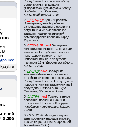
Республики Тыва по волейболу
среди мужчин и женщин
(Спортивно-культурный центр
"Победа", пгт Каа-Хем,
Кызылский кожуун, Тыва)
2)
СЕГОДНЯ
:
День Хиросимы.
Всемирный день борьбы за
запрещение ядерного оружия (6
е
августа 1945 г. американская
ку
авиация подвергла атомной
бомбардировке японский город
ктов
,
Хиросима)
3)
СЕГОДНЯ
:
new!
Заседание
ми,
коллегии Министерства по делам
. В
молодежи Республики Тыва за I
ую
полугодие и приоритетных
направлениях на 2 полугодие.
дробнее
Начало в 12 ч
(Дворец молодежи,
Кызыл, Тува)
kyzyl.ru
4)
ЗАВТРА
:
new!
Заседание
коллегии Министерства лесного
хозяйства и природопользования
Республики Тыва за I полугодие и
приоритетных направлениях на 2
ь
полугодие. Начало в 10 ч
(ул.
Калинина, 2Б, Кызыл, Тува)
5)
ЗАВТРА
:
new!
Торжественное
собрание, посвященное Дня
строителя. Начало в 11 ч
(Дом
сть
народного творчества, Кызыл,
Тува)
жителей
6)
09.08.2026:
Международный
и в два
день коренных народов мира (с
1995 г, по решению Генеральной
Ассамблеи ООН)