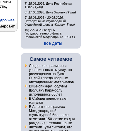
ления
7)
15.08.2026:
День Республики
ть,
Тыва
(Тува)
8)
17.08.2026:
День Хоомея
(Тува)
9)
18.08.2026 - 20.08.2026:
дробнее
Четвертый международный
буддийский форум
(Кызыл, Тува)
мерсант
10)
22.08.2026:
День
Государственного флага
Российской Федерации (с 1994 г.)
все даты
Самое читаемое
Сведения о размере и
условиях оплаты услуг по
размещению на Тува-
Онлайн предвыборных
агитационных материалов
Вице-спикеру Госдумы
Шолбану Кара-оолу
исполнилось 60 лет
В Сибири пересчитают
манулов
В Аргентине в рамках
Международной
скульптурной биеннале
отметили 150-летие со дня
рождения Степана Эрьзи
Жители Тувы считают, что