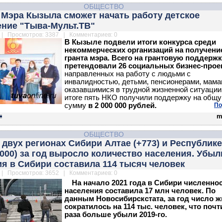
ОБЩЕСТВО
 Мэра Кызыла сможет начать работу детское
ение "Тыва-Мульт.ТВ"
| Просмотров: 3387 | Комментариев: 0
В Кызыле подвели итоги конкурса среди
некоммерческих организаций на получени
гранта мэра. Всего на грантовую поддерж
претендовали 26 социальных бизнес-прое
направленных на работу с людьми с
инвалидностью, детьми, пенсионерами, мама
оказавшимися в трудной жизненной ситуации
итоге пять НКО получили поддержку на общ
сумму
в 2 000 000 рублей.
По
m
ОБЩЕСТВО
 двух регионах Сибири Алтае (+773) и Республике
000) за год выросло количество населения. Убыл
я в Сибири составила 114 тысяч человек
| Просмотров: 3652 | Комментариев: 0
На начало 2021 года в Сибири численно
населения составила 17 млн человек. По
данным Новосибирскстата, за год число 
сократилось на 114 тыс. человек, что почт
раза больше убыли 2019-го.