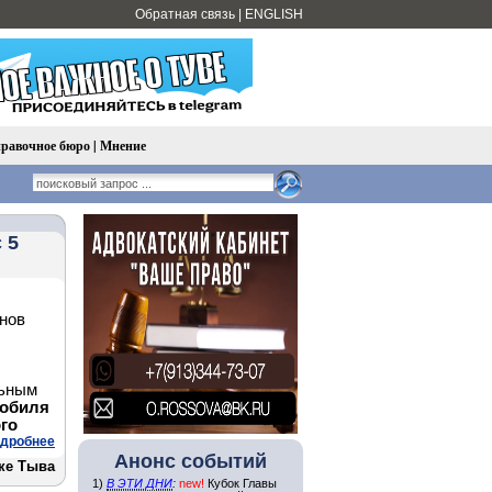
Обратная связь
|
ENGLISH
равочное бюро
|
Мнение
 5
онов
льным
мобиля
ого
дробнее
Анонс событий
ке Тыва
1)
В ЭТИ ДНИ
:
new!
Кубок Главы