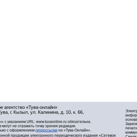
е агентство «Тува-онлайн»
Элект
а, г. Кызыл, ул. Калинина, д. 10, к. 66,
инфор
основа
» с указанием URL: www.tuvaonline.ru обязательна.
Зарег
могут не отражать точку зрения редакции.
печат
лько с оформлением
гиперссылки
на «Тува-Онлайн».
комму
нной продукции электронного периодического издания «Сетевое
Свидет