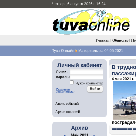
Четверг, 6 августа 2026 г. 16:24
Главная
|
Общество
|
По
Тува-Онлайн
Материалы за 04.05.2021
Личный кабинет
В трудно
Логин:
пассажи
пароль:
4 мая 2021 г.
Чужой компьютер
Регистрация
Забыли пароль?
Анонс событий
Архив новостей
пострадало
Архив
Май 2021
«
»